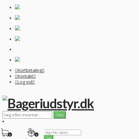
Kortbetaling
Kontakt
Log ind
0
0