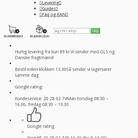
Levering
Guides
Faq og EAN
0
0
Se indkøbskurv
Se gemte varer
Hurtig levering fra kun 89 kr.
Vi sender med GLS og
Danske fragtmænd
Bestil inden klokken 13.30
Så sender vi lagervarer
samme dag
Google rating:
Kundeservice: 20 28 02 74
Man-torsdag 08:30 –
16.00, fredag 08:30 – 13.30
Google rating
Ring tlf. 20 28 02 74
8-16.30 (fre 8-13.30)