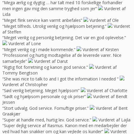
“Mega ærlig og dygtig … har talt med 10 forskellige forhandler
men ingen gav mig den samme tryghed som jer”
Vurderet af
Lida
“Meget flink service kan varmt anbefales”
Vurderet af Ole
“Meget tilfreds. Utrolig venlig og hjælpsom betjening.”
Vurderet
af Steffen
“Meget venlig og personlig betjening. Det var en god oplevelse.”
Vurderet af Lone
“Meget venlig og i møde kommende.”
Vurderet af Kirsten
“Professionel og hurtig modtagelse af de leverede varer. Nice
samarbejde”
Vurderet af Darut
“Rigtig flot forretning og kanon god service.”
Vurderet af
Tommy Bengtson
“She was nice to talk to and I got the information I needed “
Vurderet af Christopher
“Sød venlig betjening. Meget hjælpsom”
Vurderet af Charlotte
“Sødt og hjælpsom personale og ok priser”
Vurderet af Bendt
Jessen
“Stort udvalg. God service. Fornuftige priser.”
Vurderet af Bent
Graakjær
“Super at handle med, hurtig lev. God service.”
Vurderet af Lajla
“Super dejlig service af Rasmus. Kanon med en medarbejder der
ved hvad han snakker om og kan vejlede os kunder”
Vurderet