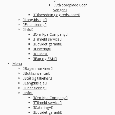
Stålbordplade uden
vanger
Tilberedning og redskaber
Langtidsleje
Finansiering
Info
Om Kpa Company
Tilmeld service
Udvidet garanti
Levering
Guides
Faq og EAN
Menu
Bagerimaskiner
Butiksinventar
Stål og tilbehør
Langtidsleje
Finansiering
Info
Om Kpa Company
Tilmeld service
Catering+
Udvidet garanti