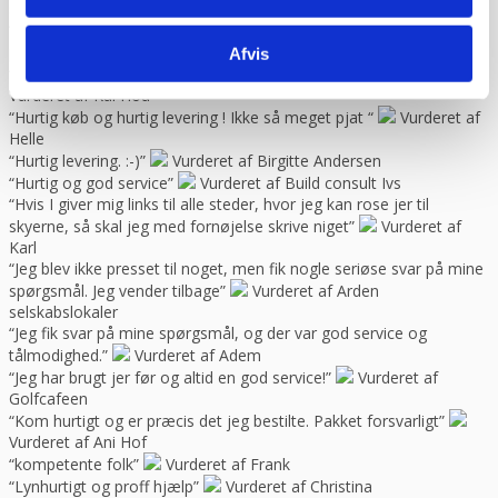
spørgsmål til “
Vurderet af Jeanette
“Har købt mange maskiner og fået god hjælp når der har været
problemer. Gode priser, mm.”
Vurderet af Patricia
Afvis
“Hjemmeside nem og hurtig at overskue samt hurtig betjening”
Vurderet af Kai Hou
“Hurtig køb og hurtig levering ! Ikke så meget pjat “
Vurderet af
Helle
“Hurtig levering. :-)”
Vurderet af Birgitte Andersen
“Hurtig og god service”
Vurderet af Build consult Ivs
“Hvis I giver mig links til alle steder, hvor jeg kan rose jer til
skyerne, så skal jeg med fornøjelse skrive niget”
Vurderet af
Karl
“Jeg blev ikke presset til noget, men fik nogle seriøse svar på mine
spørgsmål. Jeg vender tilbage”
Vurderet af Arden
selskabslokaler
“Jeg fik svar på mine spørgsmål, og der var god service og
tålmodighed.”
Vurderet af Adem
“Jeg har brugt jer før og altid en god service!”
Vurderet af
Golfcafeen
“Kom hurtigt og er præcis det jeg bestilte. Pakket forsvarligt”
Vurderet af Ani Hof
“kompetente folk”
Vurderet af Frank
“Lynhurtigt og proff hjælp”
Vurderet af Christina