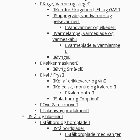
Koge, Varme og stege
Komfur / kogebord, EL og GAS
Suppegryde, vandvarmer og
pølsevarmer
Vandvarmer og elkedel
Varmelampe, varmeplade og
varmeskab
Varmeplade & varmlampe
Øvrige
Køkkenmaskiner
Øvrig Små-el
Køl / Frys
Køl af drikkevarer og vin
Køledisk, montre og kølereol
Kølemontre
Salatbar og Drop inn
Ovn & microovn
Takeaway produktion
Stål og tilbehør
Stålbord og bordplade
Stålbordplade
Stålbordplade med vanger