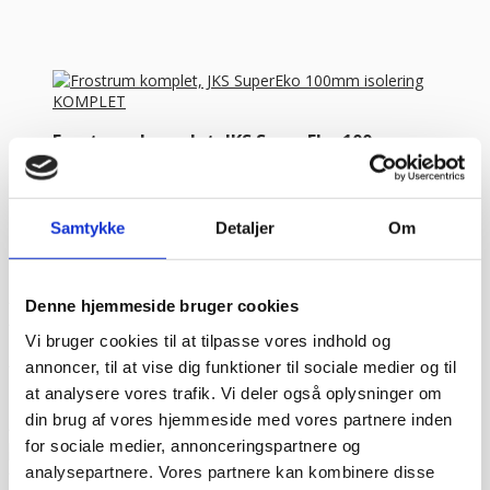
Frostrum komplet, JKS SuperEko 100mm
isolering KOMPLET
Komplette frostrum fra Italienske Tecnodom / JKS.
PRISEN ER IN...
Samtykke
Detaljer
Om
FRA
26.295,00
kr.
Vælg variant
Kundetilfredshed
“Altid flinke og hjælpsom”
Vurderet af Georg
Denne hjemmeside bruger cookies
“Altid søde, hjælpsomme og kompetente !”
Vurderet af Læse
Vi bruger cookies til at tilpasse vores indhold og
antik & retro
annoncer, til at vise dig funktioner til sociale medier og til
“Anette var rigtig sød, venlig og imødekommende kommende. Fik
en fejl levering og fik løst det i løbet af to sekunder. God arbejde
at analysere vores trafik. Vi deler også oplysninger om
og god weekend”
Vurderet af Michael
din brug af vores hjemmeside med vores partnere inden
“Bestilte kl.13 og havde tingene dagen efter kl.10. God service ☺”
for sociale medier, annonceringspartnere og
Vurderet af Heidi Buch Jensen
analysepartnere. Vores partnere kan kombinere disse
“De ved rigtig meget om møbler”
Vurderet af Kris