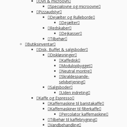
Ovn & microovn
Specialovne og microovne
Pizzaudstyr
Dejælter og Rulleborde
Dejælter
Redskaber
Dejkasser
Tilbehør
Butiksinventar
Disk, Buffet & salgsboder
Diskløsninger
Kaffedisk
Modulopbygget
Neutral montre
Skraldespande-
selvbetjening
Salgsboder
Uden indreting
Kaffe og Espresso
Kaffemaskine til baristakaffe
Kaffemaskiner til filterkaffe
Percolator kaffemaskine
Tilbehør til kaffebrygning
Vandbehandling