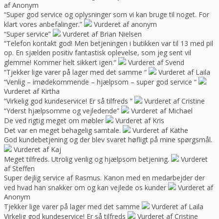
af Anonym
“Super god service og oplysninger som vi kan bruge til noget. For
klart vores anbefalinger.”
Vurderet af anonym
“Super service”
Vurderet af Brian Nielsen
“Telefon kontakt god! Men betjeningen i butikken var til 13 med pil
op. En sjælden positiv fantastisk oplevelse, som jeg sent vil
glemme! Kommer helt sikkert igen.”
Vurderet af Svend
“Tjekker lige varer på lager med det samme “
Vurderet af Laila
“Venlig – imødekommende – hjælpsom – super god service “
Vurderet af Kirtha
“Virkelig god kundeservice! Er så tilfreds “
Vurderet af Cristine
“Yderst hjælpsomme og vejledende”
Vurderet af Michael
De ved rigtig meget om møbler
Vurderet af Kris
Det var en meget behagelig samtale.
Vurderet af Käthe
God kundebetjening og der blev svaret høfligt på mine spørgsmål.
Vurderet af Kaj
Meget tilfreds. Utrolig venlig og hjælpsom betjening.
Vurderet
af Steffen
Super dejlig service af Rasmus. Kanon med en medarbejder der
ved hvad han snakker om og kan vejlede os kunder
Vurderet af
Anonym
Tjekker lige varer på lager med det samme
Vurderet af Laila
Virkelig god kundeservice! Er så tilfreds
Vurderet af Cristine