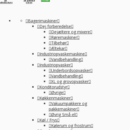
Se
Se gemte
ndkøbskurv
varer
Bagerimaskiner
Dej forberedelse
Dejæltere og mixere
Røremaskiner
Tilbehør
Æltekar
Industriopvaskemaskine
Vandbehandling
Industriopvasker
Underbordsopvasker
Vandbehandling
XL og grovopvasker
Konditorudstyr
Øvrige
Køkkenmaskiner
Vakuumpakkere og
pakkemaskiner
Øvrig Små-el
Køl / Frys
Kølerum og frostrum