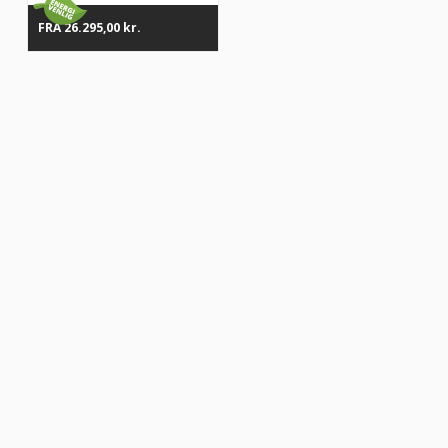
FRA
26.295,00
kr.
“Altid flinke og hjælpsom”
Vurderet af Georg
“Altid søde, hjælpsomme og kompetente !”
Vurderet af Læse antik & retro
“Anette var rigtig sød, venlig og imødekommende kommende. Fik en
fejl levering og fik løst det i løbet af to sekunder. God arbejde og god
weekend”
Vurderet af Michael
“Bestilte kl.13 og havde tingene dagen efter kl.10. God service ☺”