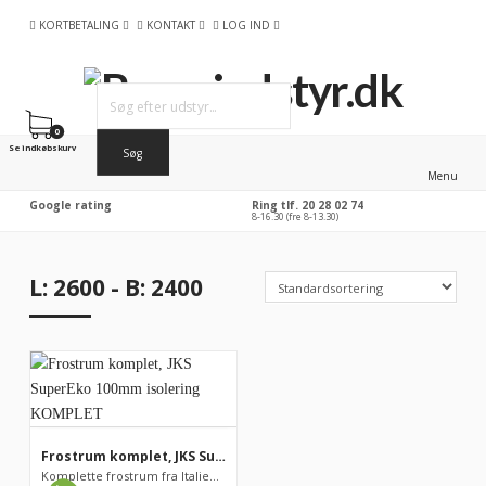
KORTBETALING
KONTAKT
LOG IND
0
Se indkøbskurv
Menu
Google rating
Ring tlf. 20 28 02 74
8-16.30 (fre 8-13.30)
L: 2600 - B: 2400
Frostrum komplet, JKS SuperEko 100mm isolering KOMPLET
Komplette frostrum fra Italienske Tecnodom / JKS. PRISEN ER IN...