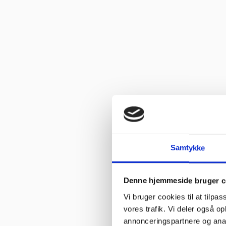
Vurderet af Kaj
“God snak med Keld Han kunne svare på hvad jeg havde spørgsmål 
Vurderet af Jeanette
“Har købt mange maskiner og fået god hjælp når der har været pr
Vurderet af Patricia
“Hjemmeside nem og hurtig at overskue samt hurtig betjening”
Vurderet af Kai Hou
“Hurtig køb og hurtig levering ! Ikke så meget pjat “
Vurderet af Helle
Samtykke
“Hurtig levering. :-)”
Vurderet af Birgitte Andersen
Denne hjemmeside bruger c
“Hurtig og god service”
Vi bruger cookies til at tilpas
vores trafik. Vi deler også 
Vurderet af Build consult Ivs
annonceringspartnere og anal
“Hvis I giver mig links til alle steder, hvor jeg kan rose jer til skyer