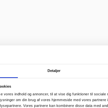
til “
oblemer. Gode priser, mm.”
Detaljer
ookies
se vores indhold og annoncer, til at vise dig funktioner til sociale
oplysninger om din brug af vores hjemmeside med vores partnere i
ysepartnere. Vores partnere kan kombinere disse data med andr
ne, så skal jeg med fornøjelse skrive niget”