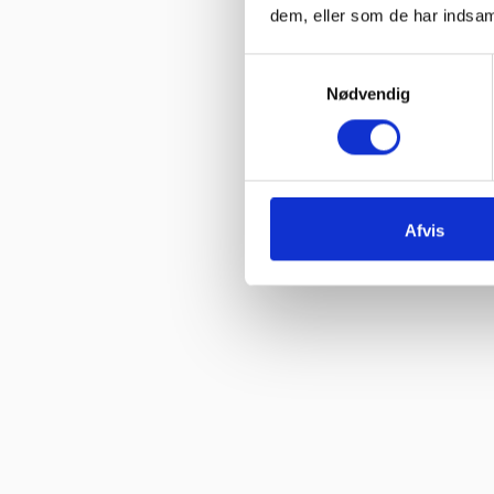
dem, eller som de har indsaml
Vurderet af Karl
Samtykkevalg
“Jeg blev ikke presset til noget, men fik nogle seriøse svar på mine
Nødvendig
Vurderet af Arden selskabslokaler
“Jeg fik svar på mine spørgsmål, og der var god service og tålmodi
Vurderet af Adem
“Jeg har brugt jer før og altid en god service!”
Afvis
Vurderet af Golfcafeen
“Kom hurtigt og er præcis det jeg bestilte. Pakket forsvarligt”
Vurderet af Ani Hof
“kompetente folk”
Vurderet af Frank
“Lynhurtigt og proff hjælp”