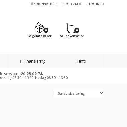
KORTBETALING
KONTAKT
LOG IND
0
0
Se gemte varer
Se indkøbskurv
Finansiering
Info
eservice: 20 28 02 74
orsdag 08:30 – 16.00, fredag 08:30 – 13.30