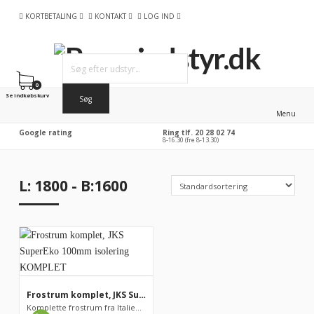
KORTBETALING
KONTAKT
LOG IND
0
Se indkøbskurv
Menu
Google rating
Ring tlf. 20 28 02 74
8-16.30 (fre 8-13.30)
L: 1800 - B:1600
Frostrum komplet, JKS SuperEko 100mm isolering KOMPLET
Komplette frostrum fra Italienske Tecnodom / JKS. PRISEN ER IN...