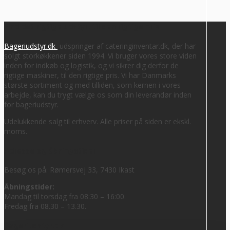
Find det rigtige udstyr, til den rigtige pris
Bageriudstyr.dk
udspringer af cateringinventar.dk, der har
solgt storkøkkener siden 1994. Vi bruger vores store viden
inden for indkøb og logistik, og vi sikrer dig derfor de
rigtige maskiner, til den rigtige pris. Vi har Danmarks
største sortiment og med tilliden, som kernen i vores
arbejde, kan du trygt vælge os som din leverandør inden
for bageriudstyr.
Udelukkende salg til erhverv. Alle priser på siden er ekskl.
moms.
Adresse og åbningstider
Besøg os på: Rømersvej 33, 7430 Ikast
Åbningstider:
Mandag til torsdag fra 08:30 – 16:00.
Fredag fra 08.30 – 13.30.
Bageriudstyr.dk