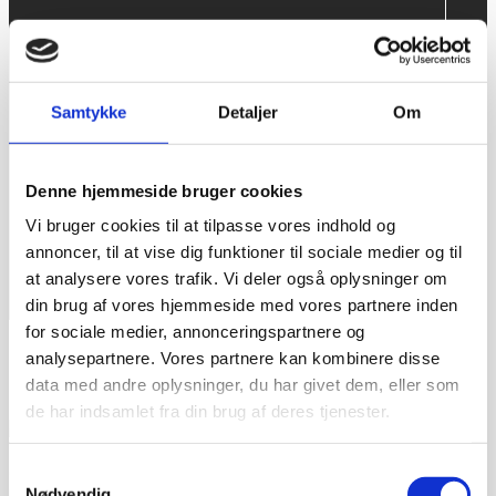
Tlf.
78 76 36 12
CVR. 18066904
Har du brug for support?
E-mail:
mail@cateringinventar.dk
Samtykke
Detaljer
Om
Hurtige links
Denne hjemmeside bruger cookies
Faq og EAN
Betingelser og garanti
Vi bruger cookies til at tilpasse vores indhold og
KPA Company – Profil Brochure
annoncer, til at vise dig funktioner til sociale medier og til
at analysere vores trafik. Vi deler også oplysninger om
din brug af vores hjemmeside med vores partnere inden
for sociale medier, annonceringspartnere og
analysepartnere. Vores partnere kan kombinere disse
data med andre oplysninger, du har givet dem, eller som
de har indsamlet fra din brug af deres tjenester.
Samtykkevalg
© 2021 Bageriudstyr.dk – Alle rettigheder forbeholdes–
Udviklet af Webko
Nødvendig