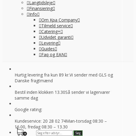
Langtidsleje
Finansiering
Info
Om Kpa Company
Tilmeld service
Catering+
Udvidet garanti
Levering
Guides
Faq og EAN
Hurtig levering fra kun 89 kr.
Vi sender med GLS og
Danske fragtmænd
Bestil inden klokken 13.30
Så sender vi lagervarer
samme dag
Google rating:
Kundeservice: 20 28 02 74
Man-torsdag 08:30 –
16.00, fredag 08:30 – 13.30
0