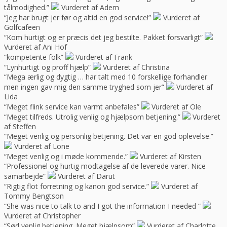
tålmodighed.”
Vurderet af Adem
“Jeg har brugt jer før og altid en god service!”
Vurderet af
Golfcafeen
“Kom hurtigt og er præcis det jeg bestilte. Pakket forsvarligt”
Vurderet af Ani Hof
“kompetente folk”
Vurderet af Frank
“Lynhurtigt og proff hjælp”
Vurderet af Christina
“Mega ærlig og dygtig … har talt med 10 forskellige forhandler
men ingen gav mig den samme tryghed som jer”
Vurderet af
Lida
“Meget flink service kan varmt anbefales”
Vurderet af Ole
“Meget tilfreds. Utrolig venlig og hjælpsom betjening.”
Vurderet
af Steffen
“Meget venlig og personlig betjening. Det var en god oplevelse.”
Vurderet af Lone
“Meget venlig og i møde kommende.”
Vurderet af Kirsten
“Professionel og hurtig modtagelse af de leverede varer. Nice
samarbejde”
Vurderet af Darut
“Rigtig flot forretning og kanon god service.”
Vurderet af
Tommy Bengtson
“She was nice to talk to and I got the information I needed “
Vurderet af Christopher
“Sød venlig betjening. Meget hjælpsom”
Vurderet af Charlotte