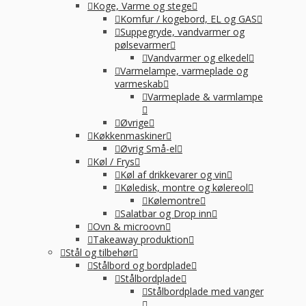
Koge, Varme og stege
Komfur / kogebord, EL og GAS
Suppegryde, vandvarmer og
pølsevarmer
Vandvarmer og elkedel
Varmelampe, varmeplade og
varmeskab
Varmeplade & varmlampe
Øvrige
Køkkenmaskiner
Øvrig Små-el
Køl / Frys
Køl af drikkevarer og vin
Køledisk, montre og kølereol
Kølemontre
Salatbar og Drop inn
Ovn & microovn
Takeaway produktion
Stål og tilbehør
Stålbord og bordplade
Stålbordplade
Stålbordplade med vanger