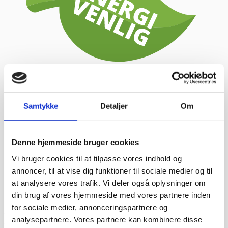
Samtykke
Detaljer
Om
Frostrum komplet, JKS SuperEko 100mm
Denne hjemmeside bruger cookies
isolering KOMPLET
Vi bruger cookies til at tilpasse vores indhold og
Komplette frostrum fra Italienske Tecnodom / JKS.
annoncer, til at vise dig funktioner til sociale medier og til
PRISEN ER IN...
at analysere vores trafik. Vi deler også oplysninger om
FRA
26.295,00
kr.
Vælg variant
din brug af vores hjemmeside med vores partnere inden
Kundetilfredshed
for sociale medier, annonceringspartnere og
“Altid flinke og hjælpsom”
Vurderet af Georg
analysepartnere. Vores partnere kan kombinere disse
“Altid søde, hjælpsomme og kompetente !”
Vurderet af Læse