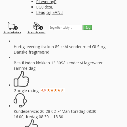
Levering
Guides
Faq og EAN
0
0
Se indkøbskurv
Se gemte varer
Hurtig levering fra kun 89 kr.
Vi sender med GLS og
Danske fragtmænd
Bestil inden klokken 13.30
Så sender vi lagervarer
samme dag
Google rating:
Kundeservice: 20 28 02 74
Man-torsdag 08:30 –
16.00, fredag 08:30 – 13.30