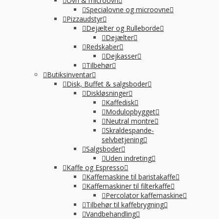
Ovn & microovn
Specialovne og microovne
Pizzaudstyr
Dejælter og Rulleborde
Dejælter
Redskaber
Dejkasser
Tilbehør
Butiksinventar
Disk, Buffet & salgsboder
Diskløsninger
Kaffedisk
Modulopbygget
Neutral montre
Skraldespande-
selvbetjening
Salgsboder
Uden indreting
Kaffe og Espresso
Kaffemaskine til baristakaffe
Kaffemaskiner til filterkaffe
Percolator kaffemaskine
Tilbehør til kaffebrygning
Vandbehandling