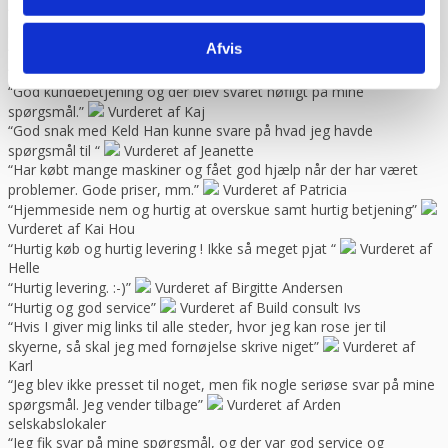
“Glade gutter svarer meget klart og for gjort det arb, de lover med
bravør”
Vurderet af Isken
Afvis
“God faglig og personlig betjening.”
Vurderet af Kenneth Lynge
“God hjælp fra service afd”
Vurderet af Benny
“God kundebetjening og der blev svaret høfligt på mine
spørgsmål.”
Vurderet af Kaj
“God snak med Keld Han kunne svare på hvad jeg havde
spørgsmål til “
Vurderet af Jeanette
“Har købt mange maskiner og fået god hjælp når der har været
problemer. Gode priser, mm.”
Vurderet af Patricia
“Hjemmeside nem og hurtig at overskue samt hurtig betjening”
Vurderet af Kai Hou
“Hurtig køb og hurtig levering ! Ikke så meget pjat “
Vurderet af
Helle
“Hurtig levering. :-)”
Vurderet af Birgitte Andersen
“Hurtig og god service”
Vurderet af Build consult Ivs
“Hvis I giver mig links til alle steder, hvor jeg kan rose jer til
skyerne, så skal jeg med fornøjelse skrive niget”
Vurderet af
Karl
“Jeg blev ikke presset til noget, men fik nogle seriøse svar på mine
spørgsmål. Jeg vender tilbage”
Vurderet af Arden
selskabslokaler
“Jeg fik svar på mine spørgsmål, og der var god service og