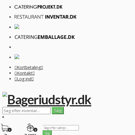
Kortbetaling
Kontakt
Log ind
0
0
Se
Se gemte