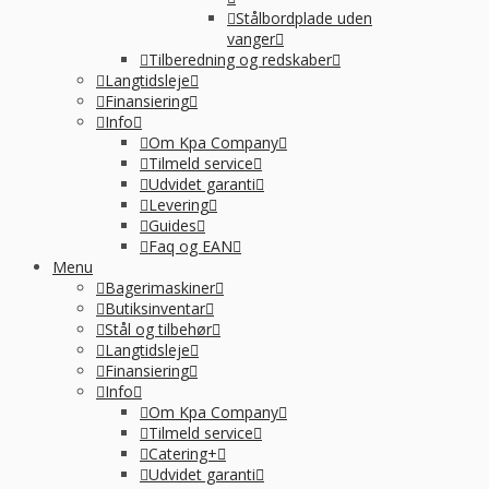
Stålbordplade uden
vanger
Tilberedning og redskaber
Langtidsleje
Finansiering
Info
Om Kpa Company
Tilmeld service
Udvidet garanti
Levering
Guides
Faq og EAN
Menu
Bagerimaskiner
Butiksinventar
Stål og tilbehør
Langtidsleje
Finansiering
Info
Om Kpa Company
Tilmeld service
Catering+
Udvidet garanti