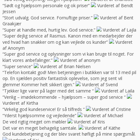
“Sødt og hjælpsom personale og ok priser”
Vurderet af Bendt
Jessen
“Stort udvalg. God service. Fornuftige priser.”
Vurderet af Bent
Graakjær
“Super at handle med, hurtig lev. God service.”
Vurderet af Lajla
“Super dejlig service af Rasmus. Kanon med en medarbejder der
ved hvad han snakker om og kan vejlede os kunder”
Vurderet
af Anonym
“Super god service og oplysninger som vi kan bruge til noget. For
klart vores anbefalinger.”
Vurderet af anonym
“Super service”
Vurderet af Brian Nielsen
“Telefon kontakt god! Men betjeningen i butikken var til 13 med pil
op. En sjælden positiv fantastisk oplevelse, som jeg sent vil
glemme! Kommer helt sikkert igen.”
Vurderet af Svend
“Tjekker lige varer på lager med det samme “
Vurderet af Laila
“Venlig – imødekommende – hjælpsom – super god service “
Vurderet af Kirtha
“Virkelig god kundeservice! Er så tilfreds “
Vurderet af Cristine
“Yderst hjælpsomme og vejledende”
Vurderet af Michael
De ved rigtig meget om møbler
Vurderet af Kris
Det var en meget behagelig samtale.
Vurderet af Käthe
God kundebetjening og der blev svaret høfligt på mine spørgsmål.