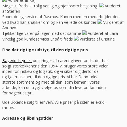
Vurderet af Kaj
Meget tilfreds. Utrolig venlig og hjælpsom betjening.
Vurderet
af Steffen
Super dejlig service af Rasmus. Kanon med en medarbejder der
ved hvad han snakker om og kan vejlede os kunder
Vurderet af
Anonym
Tjekker lige varer på lager med det samme
Vurderet af Laila
Virkelig god kundeservice! Er så tilfreds
Vurderet af Cristine
Find det rigtige udstyr, til den rigtige pris
Bageriudstyr.dk
udspringer af cateringinventar.dk, der har
solgt storkøkkener siden 1994. Vi bruger vores store viden
inden for indkøb og logistik, og vi sikrer dig derfor de
rigtige maskiner, til den rigtige pris. Vi har Danmarks
største sortiment og med tilliden, som kernen i vores
arbejde, kan du trygt vælge os som din leverandør inden
for bageriudstyr.
Udelukkende salg til erhverv. Alle priser på siden er ekskl.
moms.
Adresse og åbningstider