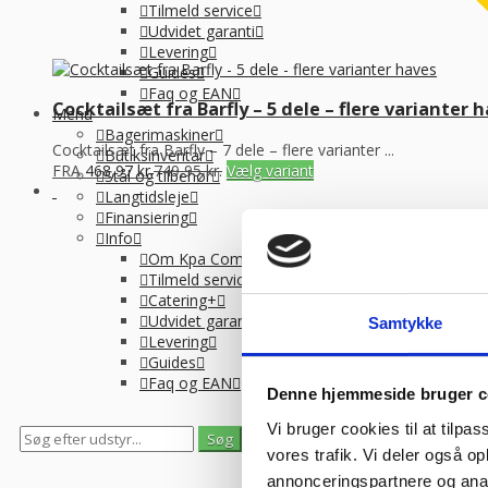
Tilmeld service
Udvidet garanti
Levering
Guides
Faq og EAN
Cocktailsæt fra Barfly – 5 dele – flere varianter 
Menu
Bagerimaskiner
Cocktailsæt fra Barfly – 7 dele – flere varianter ...
Butiksinventar
FRA
468,97
kr.
749,95
kr.
Vælg variant
Stål og tilbehør
Langtidsleje
Finansiering
Info
Om Kpa Company
Tilmeld service
Catering+
Udvidet garanti
Samtykke
Levering
Guides
Faq og EAN
Denne hjemmeside bruger c
Vi bruger cookies til at tilpas
0
0
vores trafik. Vi deler også 
Se gemte varer
Se indkøbskurv
annonceringspartnere og anal