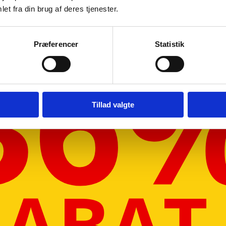
et fra din brug af deres tjenester.
ragtmænd
36
Præferencer
Statistik
08:30 – 13.30
Tillad valgte
RABAT