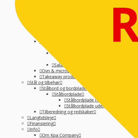
Suppegryde, vandvarmer og pølsevarmer
Vandvarmer og elkedel
Varmelampe, varmeplade og varmeskab
Varmeplade & varmlampe
Øvrige
Køkkenmaskiner
Øvrig Små-el
Køl / Frys
Køl af drikkevarer og vin
Køledisk, montre og kølereol
Kølemontre
Salatbar og Drop inn
Ovn & microovn
Takeaway produktion
Stål og tilbehør
Stålbord og bordplade
Stålbordplade
Stålbordplade med vanger
Stålbordplade uden vanger
Tilberedning og redskaber
Langtidsleje
Finansiering
Info
Om Kpa Company