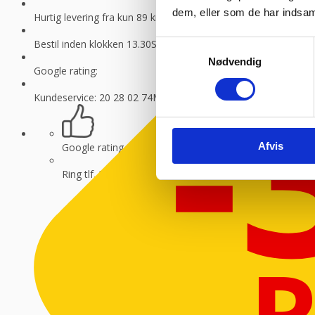
dem, eller som de har indsaml
Hurtig levering fra kun 89 kr.
Vi sender med GLS og Danske f
-
Bestil inden klokken 13.30
Så sender vi lagervarer samme dag
Samtykkevalg
Nødvendig
Google rating:
Kundeservice: 20 28 02 74
Man-torsdag 08:30 – 16.00, fredag 
Afvis
Google rating
Ring tlf. 20 28 02 74
8-16.30 (fre 8-13.30)