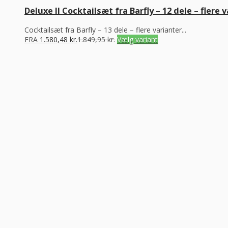
Deluxe II Cocktailsæt fra Barfly – 12 dele – flere
Cocktailsæt fra Barfly – 13 dele – flere varianter...
FRA
1.580,48
kr.
1.849,95
kr.
Vælg variant
“Altid flinke og hjælpsom”
Vurderet af Georg
“Altid søde, hjælpsomme og kompetente !”
Vurderet af Læse antik & retro
“Anette var rigtig sød, venlig og imødekommende kommende. Fik en
Vurderet af Michael
“Bestilte kl.13 og havde tingene dagen efter kl.10. God service ☺”
Vurderet af Heidi Buch Jensen
“De ved rigtig meget om møbler”
Vurderet af Kris