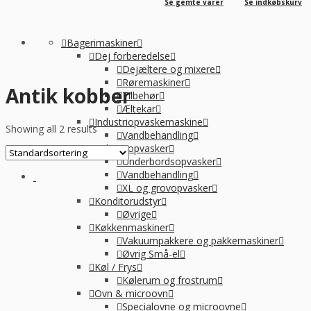
Se gemte varer
Se indkøbskurv
Bagerimaskiner
Dej forberedelse
Dejæltere og mixere
Røremaskiner
Antik kobber
Tilbehør
Æltekar
Industriopvaskemaskine
Showing all 2 results
Vandbehandling
Industriopvasker
Underbordsopvasker
Vandbehandling
XL og grovopvasker
Konditorudstyr
Øvrige
Køkkenmaskiner
Vakuumpakkere og pakkemaskiner
Øvrig Små-el
Køl / Frys
Kølerum og frostrum
Ovn & microovn
Specialovne og microovne