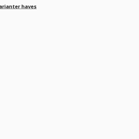
 varianter haves
 fejl levering og fik løst det i løbet af to sekunder. God arbejde o