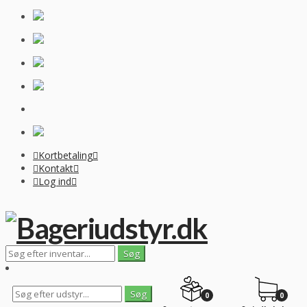
Kortbetaling
Kontakt
Log ind
0
0