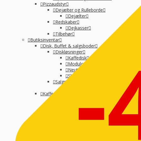
Pizzaudstyr
Dejælter og Rulleborde
Dejælter
Redskaber
Dejkasser
Tilbehør
-
Butiksinventar
Disk, Buffet & salgsboder
Diskløsninger
Kaffedisk
Modulopbygget
Neutral montre
Skraldespande-selvbetjening
Salgsboder
Uden indreting
Kaffe og Espresso
Kaffemaskine til baristakaffe
Kaffemaskiner til filterkaffe
Percolator kaffemaskine
Tilbehør til kaffebrygning
Vandbehandling
Koge, Varme og stege
Komfur / kogebord, EL og GAS