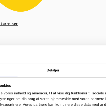
tørrelser
ik & retro
ejl levering og fik løst det i løbet af to sekunder. God arbejde og 
Vurderet af Heidi Buch Jensen
Detaljer
urderet af Tina
ookies
oplevelse. Jeg fik leveret en stor ovn til Malmø, hvor de normalt ikke h
t sædvanlige.”
Vurderet af Peter Holm
se vores indhold og annoncer, til at vise dig funktioner til sociale
f bruger søde og hjælpsomme ansatte”
Vurderet af Henrik Hauge
oplysninger om din brug af vores hjemmeside med vores partnere i
ysepartnere. Vores partnere kan kombinere disse data med andr