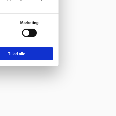
her”
Vurderet af Ole
Marketing
Tillad alle