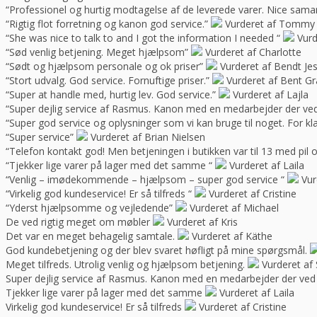
“Professionel og hurtig modtagelse af de leverede varer. Nice sama
“Rigtig flot forretning og kanon god service.”
Vurderet af Tommy
“She was nice to talk to and I got the information I needed “
Vurd
“Sød venlig betjening. Meget hjælpsom”
Vurderet af Charlotte
“Sødt og hjælpsom personale og ok priser”
Vurderet af Bendt Je
“Stort udvalg. God service. Fornuftige priser.”
Vurderet af Bent G
“Super at handle med, hurtig lev. God service.”
Vurderet af Lajla
“Super dejlig service af Rasmus. Kanon med en medarbejder der ve
“Super god service og oplysninger som vi kan bruge til noget. For kla
“Super service”
Vurderet af Brian Nielsen
“Telefon kontakt god! Men betjeningen i butikken var til 13 med pil 
“Tjekker lige varer på lager med det samme “
Vurderet af Laila
“Venlig – imødekommende – hjælpsom – super god service “
Vur
“Virkelig god kundeservice! Er så tilfreds “
Vurderet af Cristine
“Yderst hjælpsomme og vejledende”
Vurderet af Michael
De ved rigtig meget om møbler
Vurderet af Kris
Det var en meget behagelig samtale.
Vurderet af Käthe
God kundebetjening og der blev svaret høfligt på mine spørgsmål.
Meget tilfreds. Utrolig venlig og hjælpsom betjening.
Vurderet af 
Super dejlig service af Rasmus. Kanon med en medarbejder der ved
Tjekker lige varer på lager med det samme
Vurderet af Laila
Virkelig god kundeservice! Er så tilfreds
Vurderet af Cristine