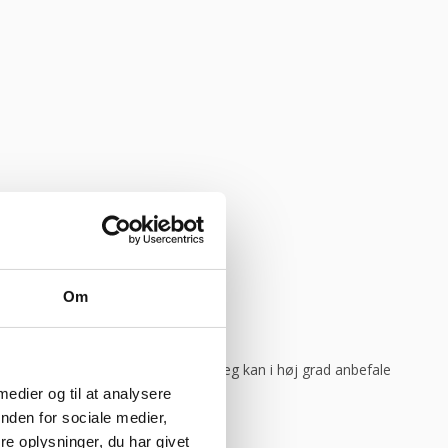
god weekend”
Vurderet af Michael
Om
ar levering direkte, uden problemer. Jeg kan i høj grad anbefale
 medier og til at analysere
nden for sociale medier,
e oplysninger, du har givet