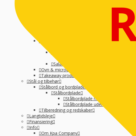
Suppegryde, vandvarmer og pølsevarmer
Vandvarmer og elkedel
Varmelampe, varmeplade og varmeskab
Varmeplade & varmlampe
Øvrige
Køkkenmaskiner
Øvrig Små-el
Køl / Frys
Køl af drikkevarer og vin
Køledisk, montre og kølereol
Kølemontre
Salatbar og Drop inn
Ovn & microovn
Takeaway produktion
Stål og tilbehør
Stålbord og bordplade
Stålbordplade
Stålbordplade med vanger
Stålbordplade uden vanger
Tilberedning og redskaber
Langtidsleje
Finansiering
Info
Om Kpa Company