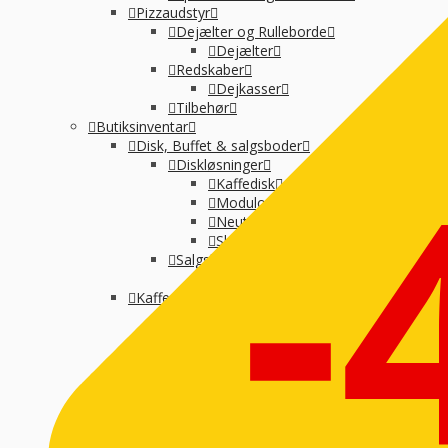
Pizzaudstyr
Dejælter og Rulleborde
Dejælter
Redskaber
Dejkasser
Tilbehør
-
Butiksinventar
Disk, Buffet & salgsboder
Diskløsninger
Kaffedisk
Modulopbygget
Neutral montre
Skraldespande-selvbetjening
Salgsboder
Uden indreting
Kaffe og Espresso
Kaffemaskine til baristakaffe
Kaffemaskiner til filterkaffe
Percolator kaffemaskine
Tilbehør til kaffebrygning
Vandbehandling
Koge, Varme og stege
Komfur / kogebord, EL og GAS