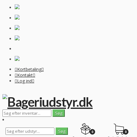
Kortbetaling
Kontakt
Log ind
0
0