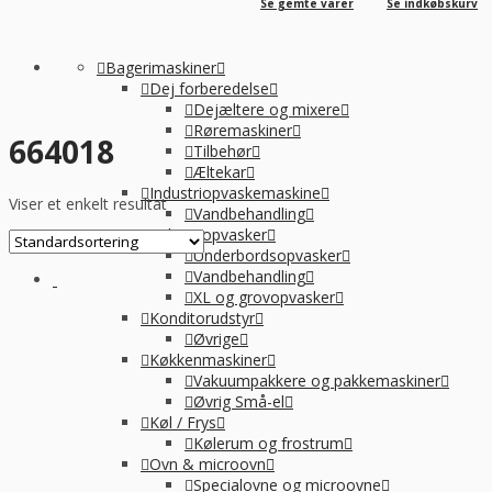
Se gemte varer
Se indkøbskurv
Bagerimaskiner
Dej forberedelse
Dejæltere og mixere
Røremaskiner
664018
Tilbehør
Æltekar
Industriopvaskemaskine
Viser et enkelt resultat
Vandbehandling
Industriopvasker
Underbordsopvasker
Vandbehandling
XL og grovopvasker
Konditorudstyr
Øvrige
Køkkenmaskiner
Vakuumpakkere og pakkemaskiner
Øvrig Små-el
Køl / Frys
Kølerum og frostrum
Ovn & microovn
Specialovne og microovne