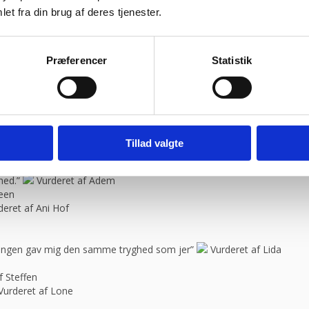
 service og en super flink sælger i røret Kan klart anbefale at handle 
et fra din brug af deres tjenester.
bravør”
Vurderet af Isken
ragtmænd
Vurderet af Kaj
Præferencer
Statistik
il “
Vurderet af Jeanette
blemer. Gode priser, mm.”
Vurderet af Patricia
08:30 – 13.30
urderet af Kai Hou
elle
Tillad valgte
e, så skal jeg med fornøjelse skrive niget”
Vurderet af Karl
spørgsmål. Jeg vender tilbage”
Vurderet af Arden selskabslokaler
hed.”
Vurderet af Adem
feen
deret af Ani Hof
n ingen gav mig den samme tryghed som jer”
Vurderet af Lida
f Steffen
Vurderet af Lone