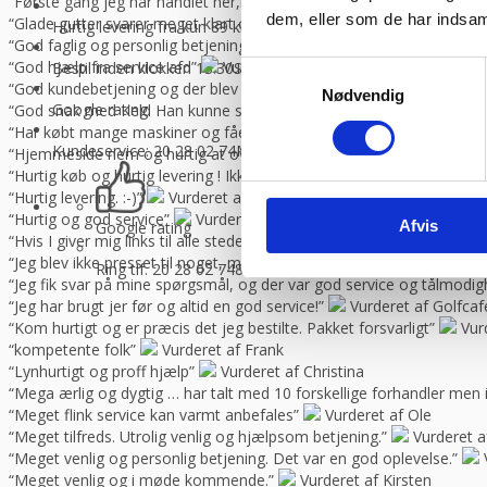
“Første gang jeg har handlet her,men helt sikkert ikke sidste gang,Go
dem, eller som de har indsaml
“Glade gutter svarer meget klart og for gjort det arb, de lover med 
Hurtig levering fra kun 89 kr.
Vi sender med GLS og Danske f
“God faglig og personlig betjening.”
Vurderet af Kenneth Lynge
“God hjælp fra service afd”
Vurderet af Benny
Bestil inden klokken 13.30
Så sender vi lagervarer samme dag
Samtykkevalg
“God kundebetjening og der blev svaret høfligt på mine spørgsmål.”
Nødvendig
Google rating:
“God snak med Keld Han kunne svare på hvad jeg havde spørgsmål t
“Har købt mange maskiner og fået god hjælp når der har været pro
Kundeservice: 20 28 02 74
Man-torsdag 08:30 – 16.00, fredag 
“Hjemmeside nem og hurtig at overskue samt hurtig betjening”
V
“Hurtig køb og hurtig levering ! Ikke så meget pjat “
Vurderet af H
“Hurtig levering. :-)”
Vurderet af Birgitte Andersen
“Hurtig og god service”
Vurderet af Build consult Ivs
Afvis
Google rating
“Hvis I giver mig links til alle steder, hvor jeg kan rose jer til skyern
“Jeg blev ikke presset til noget, men fik nogle seriøse svar på mine 
Ring tlf. 20 28 02 74
8-16.30 (fre 8-13.30)
“Jeg fik svar på mine spørgsmål, og der var god service og tålmodig
“Jeg har brugt jer før og altid en god service!”
Vurderet af Golfca
“Kom hurtigt og er præcis det jeg bestilte. Pakket forsvarligt”
Vur
“kompetente folk”
Vurderet af Frank
“Lynhurtigt og proff hjælp”
Vurderet af Christina
“Mega ærlig og dygtig … har talt med 10 forskellige forhandler me
“Meget flink service kan varmt anbefales”
Vurderet af Ole
“Meget tilfreds. Utrolig venlig og hjælpsom betjening.”
Vurderet a
“Meget venlig og personlig betjening. Det var en god oplevelse.”
“Meget venlig og i møde kommende.”
Vurderet af Kirsten