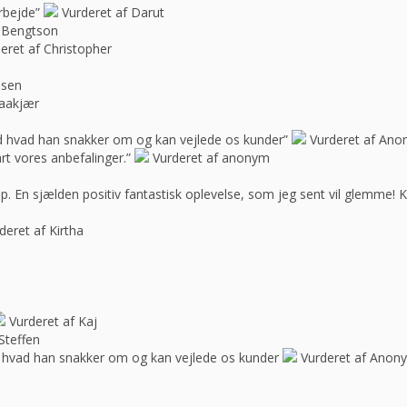
rbejde”
Vurderet af Darut
 Bengtson
eret af Christopher
ssen
raakjær
d hvad han snakker om og kan vejlede os kunder”
Vurderet af An
rt vores anbefalinger.”
Vurderet af anonym
op. En sjælden positiv fantastisk oplevelse, som jeg sent vil glemme! 
deret af Kirtha
Vurderet af Kaj
Steffen
 hvad han snakker om og kan vejlede os kunder
Vurderet af Anon