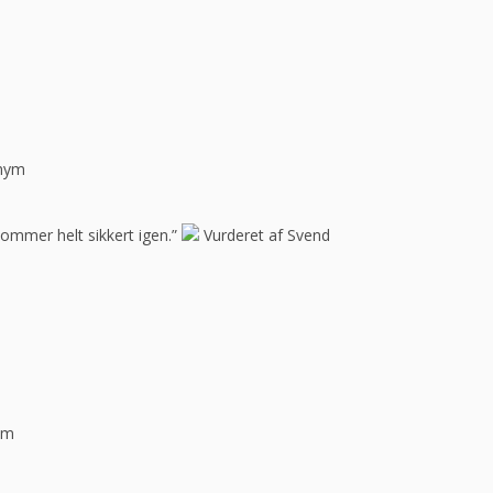
onym
Kommer helt sikkert igen.”
Vurderet af Svend
ym