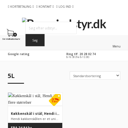
KORTBETALING
KONTAKT
LOG IND
0
Se indkøbskurv
Menu
Google rating
Ring tlf. 20 28 02 74
8-16.30 (fre 8-13.30)
5L
-37%
RABAT
Køkkenskål i stål, Hendi i flere størrelser
Hendi køkkenskålen er et universelt køkkentilbehør lavet af ru...
FRA
24,84
kr.