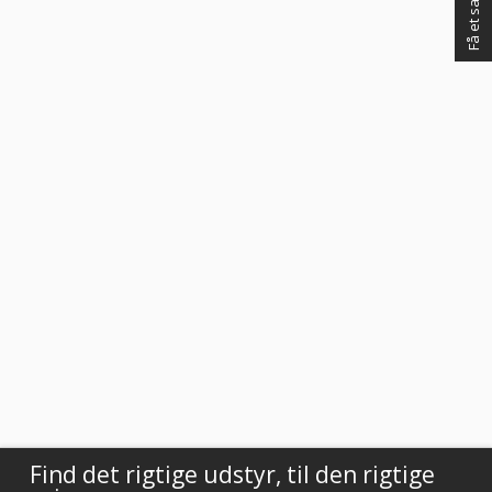
Vurderet af Käthe
God kundebetjening og der blev svaret høfligt på mine spørgsmål.
Vurderet af Kaj
Meget tilfreds. Utrolig venlig og hjælpsom betjening.
Vurderet af Steffen
Super dejlig service af Rasmus. Kanon med en medarbejder der ved
hvad han snakker om og kan vejlede os kunder
Vurderet af Anonym
Tjekker lige varer på lager med det samme
Vurderet af Laila
Virkelig god kundeservice! Er så tilfreds
Vurderet af Cristine
Find det rigtige udstyr, til den rigtige