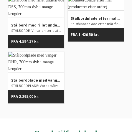
Stålbordplade efter mål (produceret efter ordre)
En stålbordplade efter mål får du med denne model fra vores an...
Stålbord med rillet underhylde DSS, 700mm dyb i mange længder
STÅLBORDE: Vi har en serie af stålborde på lager, men som udga...
FRA
1.426,50
kr.
FRA
4.594,37
kr.
Stålbordplade med vanger DHR, 700mm dyb i mange længder
STÅLBORDPLADE: Vores stålvarer er fødevaregodkendte. Alle vore...
FRA
2.295,00
kr.