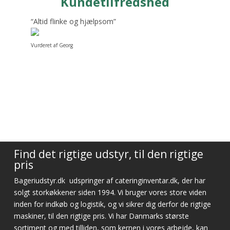
Kundetilfredshed
“Altid flinke og hjælpsom”
Vurderet af Georg
Find det rigtige udstyr, til den rigtige
pris
Bageriudstyr.dk
udspringer af cateringinventar.dk, der har
solgt storkøkkener siden 1994. Vi bruger vores store viden
inden for indkøb og logistik, og vi sikrer dig derfor de rigtige
maskiner, til den rigtige pris. Vi har Danmarks største
sortiment og med tilliden, som kernen i vores arbejde, kan