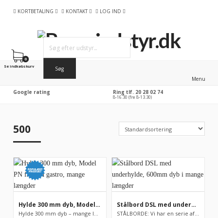
KORTBETALING
KONTAKT
LOG IND
0
Se indkøbskurv
Menu
Google rating
Ring tlf. 20 28 02 74
8-16.30 (fre 8-13.30)
500
Hylde 300 mm dyb, Model PN fra RM gastro, mange længder
Stålbord DSL med underhylde, 600mm dyb i mange længder
Hylde 300 mm dyb – mange længder. Hylden er stabil på gr...
STÅLBORDE: Vi har en serie af stålborde på lager, men som udga...