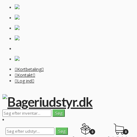
Kortbetaling
Kontakt
Log ind
0
0