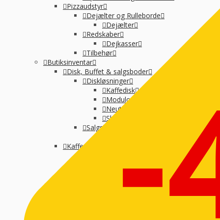
Pizzaudstyr
Dejælter og Rulleborde
Dejælter
Redskaber
Dejkasser
Tilbehør
-
Butiksinventar
Disk, Buffet & salgsboder
Diskløsninger
Kaffedisk
Modulopbygget
Neutral montre
Skraldespande-selvbetjening
Salgsboder
Uden indreting
Kaffe og Espresso
Kaffemaskine til baristakaffe
Kaffemaskiner til filterkaffe
Percolator kaffemaskine
Tilbehør til kaffebrygning
Vandbehandling
Koge, Varme og stege
Komfur / kogebord, EL og GAS