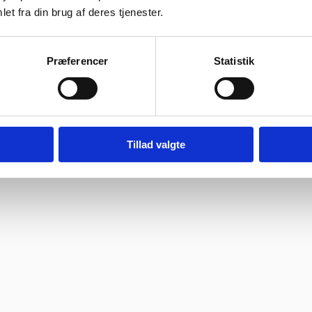
et fra din brug af deres tjenester.
ragtmænd
Præferencer
Statistik
08:30 – 13.30
Tillad valgte
od oplevelse. Jeg fik leveret en stor ovn til Malmø, hvor de normalt ikke
 det sædvanlige.”
roff bruger søde og hjælpsomme ansatte”