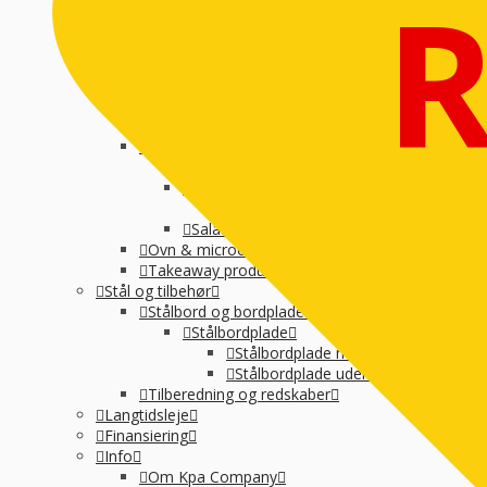
Suppegryde, vandvarmer og pølsevarmer
Vandvarmer og elkedel
Varmelampe, varmeplade og varmeskab
Varmeplade & varmlampe
Øvrige
Køkkenmaskiner
Øvrig Små-el
Køl / Frys
Køl af drikkevarer og vin
Køledisk, montre og kølereol
Kølemontre
Salatbar og Drop inn
Ovn & microovn
Takeaway produktion
Stål og tilbehør
Stålbord og bordplade
Stålbordplade
Stålbordplade med vanger
Stålbordplade uden vanger
Tilberedning og redskaber
Langtidsleje
Finansiering
Info
Om Kpa Company