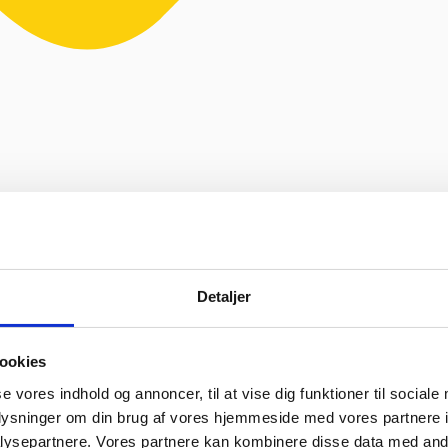
Detaljer
 fejl levering og fik løst det i løbet af to sekunder. God arbejde o
ookies
se vores indhold og annoncer, til at vise dig funktioner til sociale
oplysninger om din brug af vores hjemmeside med vores partnere i
ysepartnere. Vores partnere kan kombinere disse data med andr