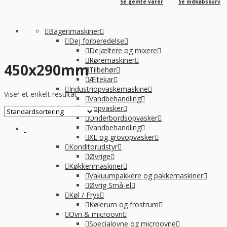
Se gemte varer
Se indkøbskurv
Bagerimaskiner
Dej forberedelse
Dejæltere og mixere
Røremaskiner
450x290mm
Tilbehør
Æltekar
Industriopvaskemaskine
Viser et enkelt resultat
Vandbehandling
Industriopvasker
Underbordsopvasker
Vandbehandling
XL og grovopvasker
Konditorudstyr
Øvrige
Køkkenmaskiner
Vakuumpakkere og pakkemaskiner
Øvrig Små-el
Køl / Frys
Kølerum og frostrum
Ovn & microovn
Specialovne og microovne