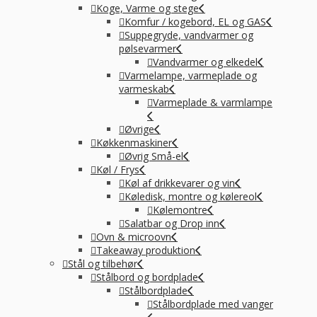
Koge, Varme og stege
Komfur / kogebord, EL og GAS
Suppegryde, vandvarmer og
pølsevarmer
Vandvarmer og elkedel
Varmelampe, varmeplade og
varmeskab
Varmeplade & varmlampe
Øvrige
Køkkenmaskiner
Øvrig Små-el
Køl / Frys
Køl af drikkevarer og vin
Køledisk, montre og kølereol
Kølemontre
Salatbar og Drop inn
Ovn & microovn
Takeaway produktion
Stål og tilbehør
Stålbord og bordplade
Stålbordplade
Stålbordplade med vanger