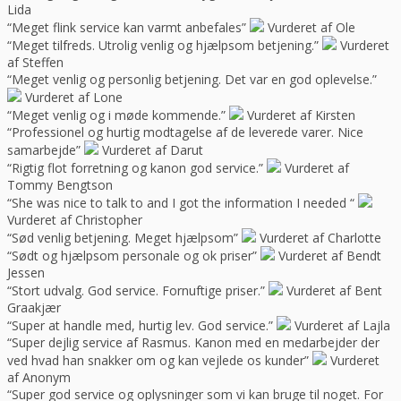
Lida
“Meget flink service kan varmt anbefales”
Vurderet af Ole
“Meget tilfreds. Utrolig venlig og hjælpsom betjening.”
Vurderet
af Steffen
“Meget venlig og personlig betjening. Det var en god oplevelse.”
Vurderet af Lone
“Meget venlig og i møde kommende.”
Vurderet af Kirsten
“Professionel og hurtig modtagelse af de leverede varer. Nice
samarbejde”
Vurderet af Darut
“Rigtig flot forretning og kanon god service.”
Vurderet af
Tommy Bengtson
“She was nice to talk to and I got the information I needed “
Vurderet af Christopher
“Sød venlig betjening. Meget hjælpsom”
Vurderet af Charlotte
“Sødt og hjælpsom personale og ok priser”
Vurderet af Bendt
Jessen
“Stort udvalg. God service. Fornuftige priser.”
Vurderet af Bent
Graakjær
“Super at handle med, hurtig lev. God service.”
Vurderet af Lajla
“Super dejlig service af Rasmus. Kanon med en medarbejder der
ved hvad han snakker om og kan vejlede os kunder”
Vurderet
af Anonym
“Super god service og oplysninger som vi kan bruge til noget. For