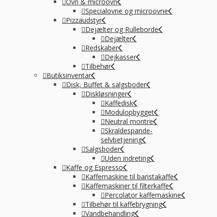
Ovn & microovn
Specialovne og microovne
Pizzaudstyr
Dejælter og Rulleborde
Dejælter
Redskaber
Dejkasser
Tilbehør
Butiksinventar
Disk, Buffet & salgsboder
Diskløsninger
Kaffedisk
Modulopbygget
Neutral montre
Skraldespande-
selvbetjening
Salgsboder
Uden indreting
Kaffe og Espresso
Kaffemaskine til baristakaffe
Kaffemaskiner til filterkaffe
Percolator kaffemaskine
Tilbehør til kaffebrygning
Vandbehandling