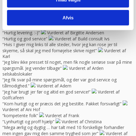
problemer. Gode priser, mm.”
Vurderet af Patricia
“Hjemmeside nem og hurtig at overskue samt hurtig betjening”
Vurderet af Kai Hou
Afvis
“Hurtig køb og hurtig levering ! Ikke så meget pjat “
Vurderet af
Helle
“Hurtig levering. :-)”
Vurderet af Birgitte Andersen
“Hurtig og god service”
Vurderet af Build consult Ivs
“Hvis I giver mig links til alle steder, hvor jeg kan rose jer til
skyerne, så skal jeg med fornøjelse skrive niget”
Vurderet af
Karl
“Jeg blev ikke presset til noget, men fik nogle seriøse svar på mine
spørgsmål. Jeg vender tilbage”
Vurderet af Arden
selskabslokaler
“Jeg fik svar på mine spørgsmål, og der var god service og
tålmodighed.”
Vurderet af Adem
“Jeg har brugt jer før og altid en god service!”
Vurderet af
Golfcafeen
“Kom hurtigt og er præcis det jeg bestilte. Pakket forsvarligt”
Vurderet af Ani Hof
“kompetente folk”
Vurderet af Frank
“Lynhurtigt og proff hjælp”
Vurderet af Christina
“Mega ærlig og dygtig … har talt med 10 forskellige forhandler
men ingen gav mig den samme tryghed som jer”
Vurderet af