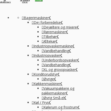
Se
Se gemte
ndkøbskurv
varer
Bagerimaskiner
Dej forberedelse
Dejæltere og mixere
Røremaskiner
Tilbehør
Æltekar
Industriopvaskemaskine
Vandbehandling
Industriopvasker
Underbordsopvasker
Vandbehandling
XL og grovopvasker
Konditorudstyr
Øvrige
Køkkenmaskiner
Vakuumpakkere og
pakkemaskiner
Øvrig Små-el
Køl / Frys
Kølerum og frostrum