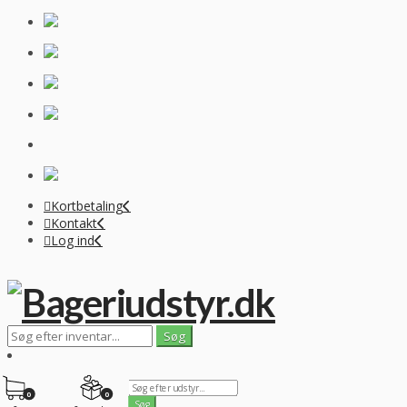
Kortbetaling
Kontakt
Log ind
0
0