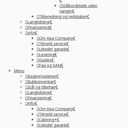
Stålbordplade uden
vanger
Tilberedning og redskaber
Langtidsleje
Finansiering
Info
Om Kpa Company
Tilmeld service
Udvidet garanti
Levering
Guides
Faq og EAN
Menu
Bagerimaskiner
Butiksinventar
Stål og tilbehør
Langtidsleje
Finansiering
Info
Om Kpa Company
Tilmeld service
Catering+
Udvidet garanti