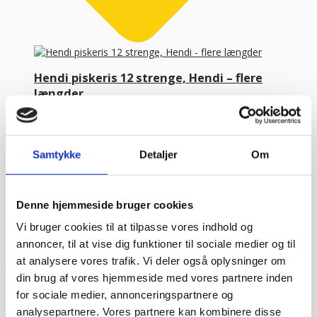
Hendi piskeris 12 strenge, Hendi – flere
længder
Hendi piskeris 12 strenge – flere størrelser
FRA
23,00
kr.
34,95
kr.
Vælg variant
Samtykke
Detaljer
Om
Kundetilfredshed
“Altid flinke og hjælpsom”
Vurderet af Georg
“Altid søde, hjælpsomme og kompetente !”
Vurderet af Læse
antik & retro
Denne hjemmeside bruger cookies
“Anette var rigtig sød, venlig og imødekommende kommende. Fik
en fejl levering og fik løst det i løbet af to sekunder. God arbejde
Vi bruger cookies til at tilpasse vores indhold og
og god weekend”
Vurderet af Michael
annoncer, til at vise dig funktioner til sociale medier og til
“Bestilte kl.13 og havde tingene dagen efter kl.10. God service ☺”
at analysere vores trafik. Vi deler også oplysninger om
Vurderet af Heidi Buch Jensen
din brug af vores hjemmeside med vores partnere inden
“De ved rigtig meget om møbler”
Vurderet af Kris
for sociale medier, annonceringspartnere og
“Det var en meget behagelig samtale.”
Vurderet af Käthe
“Ekspert i hvidevarer “
Vurderet af Kris
analysepartnere. Vores partnere kan kombinere disse