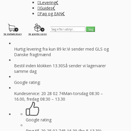
Levering
Guides
Faq og EAN
0
0
Se indkøbskurv
Se gemte varer
Hurtig levering fra kun 89 kr.
Vi sender med GLS og
Danske fragtmænd
Bestil inden klokken 13.30
Så sender vi lagervarer
samme dag
Google rating:
Kundeservice: 20 28 02 74
Man-torsdag 08:30 –
16.00, fredag 08:30 – 13.30
Google rating
Ring tlf. 20 28 02 74
8-16.30 (fre 8-13.30)