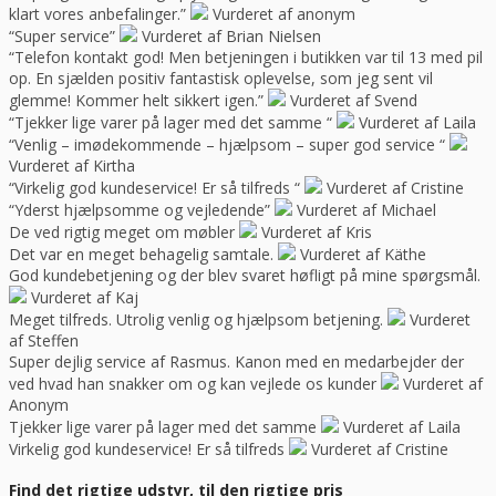
klart vores anbefalinger.”
Vurderet af anonym
“Super service”
Vurderet af Brian Nielsen
“Telefon kontakt god! Men betjeningen i butikken var til 13 med pil
op. En sjælden positiv fantastisk oplevelse, som jeg sent vil
glemme! Kommer helt sikkert igen.”
Vurderet af Svend
“Tjekker lige varer på lager med det samme “
Vurderet af Laila
“Venlig – imødekommende – hjælpsom – super god service “
Vurderet af Kirtha
“Virkelig god kundeservice! Er så tilfreds “
Vurderet af Cristine
“Yderst hjælpsomme og vejledende”
Vurderet af Michael
De ved rigtig meget om møbler
Vurderet af Kris
Det var en meget behagelig samtale.
Vurderet af Käthe
God kundebetjening og der blev svaret høfligt på mine spørgsmål.
Vurderet af Kaj
Meget tilfreds. Utrolig venlig og hjælpsom betjening.
Vurderet
af Steffen
Super dejlig service af Rasmus. Kanon med en medarbejder der
ved hvad han snakker om og kan vejlede os kunder
Vurderet af
Anonym
Tjekker lige varer på lager med det samme
Vurderet af Laila
Virkelig god kundeservice! Er så tilfreds
Vurderet af Cristine
Find det rigtige udstyr, til den rigtige pris