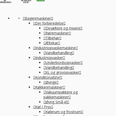
ndkøbskurv
varer
Bagerimaskiner
Dej forberedelse
Dejæltere og mixere
Røremaskiner
Tilbehør
Æltekar
Industriopvaskemaskine
Vandbehandling
Industriopvasker
Underbordsopvasker
Vandbehandling
XL og grovopvasker
Konditorudstyr
Øvrige
Køkkenmaskiner
Vakuumpakkere og
pakkemaskiner
Øvrig Små-el
Køl / Frys
Kølerum og frostrum