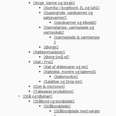
Koge, Varme og stege
Komfur / kogebord, EL og GAS
Suppegryde, vandvarmer og
pølsevarmer
Vandvarmer og elkedel
Varmelampe, varmeplade og
varmeskab
Varmeplade & varmlampe
Øvrige
Køkkenmaskiner
Øvrig Små-el
Køl / Frys
Køl af drikkevarer og vin
Køledisk, montre og kølereol
Kølemontre
Salatbar og Drop inn
Ovn & microovn
Takeaway produktion
Stål og tilbehør
Stålbord og bordplade
Stålbordplade
Stålbordplade med vanger