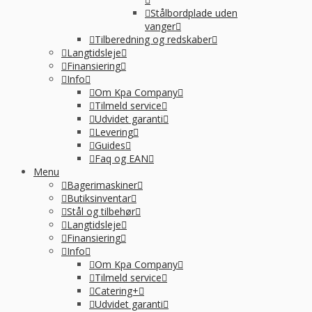
Stålbordplade uden
vanger
Tilberedning og redskaber
Langtidsleje
Finansiering
Info
Om Kpa Company
Tilmeld service
Udvidet garanti
Levering
Guides
Faq og EAN
Menu
Bagerimaskiner
Butiksinventar
Stål og tilbehør
Langtidsleje
Finansiering
Info
Om Kpa Company
Tilmeld service
Catering+
Udvidet garanti