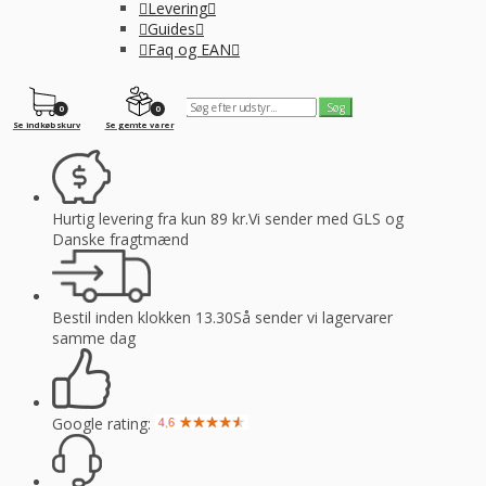
Levering
Guides
Faq og EAN
0
0
Se indkøbskurv
Se gemte varer
Hurtig levering fra kun 89 kr.
Vi sender med GLS og
Danske fragtmænd
Bestil inden klokken 13.30
Så sender vi lagervarer
samme dag
Google rating: