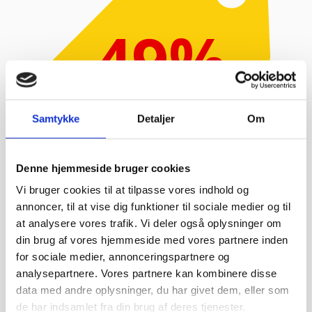
-49%
RABAT
Samtykke
Detaljer
Om
Denne hjemmeside bruger cookies
Vi bruger cookies til at tilpasse vores indhold og
annoncer, til at vise dig funktioner til sociale medier og til
at analysere vores trafik. Vi deler også oplysninger om
Oval serveringsbakke i flere størrelser,
Hendi
din brug af vores hjemmeside med vores partnere inden
for sociale medier, annonceringspartnere og
Ovale serveringsbakker i flere længder Fremstillet af
analysepartnere. Vores partnere kan kombinere disse
rus...
data med andre oplysninger, du har givet dem, eller som
FRA
24,95
kr.
Vælg variant
de har indsamlet fra din brug af deres tjenester.