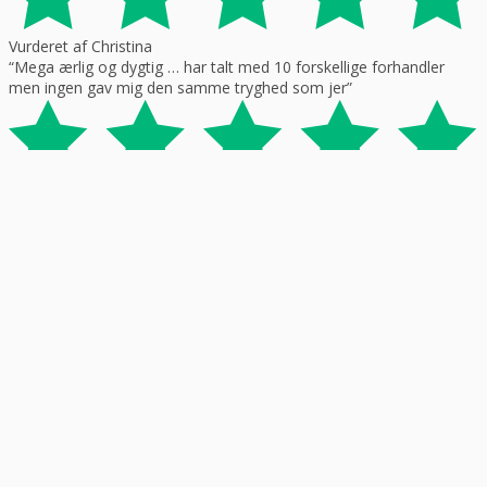
Vurderet af Christina
“Mega ærlig og dygtig … har talt med 10 forskellige forhandler
men ingen gav mig den samme tryghed som jer”
Vurderet af Lida
“Meget flink service kan varmt anbefales”
Vurderet af Ole
“Meget tilfreds. Utrolig venlig og hjælpsom betjening.”
Vurderet af Steffen
“Meget venlig og personlig betjening. Det var en god oplevelse.”