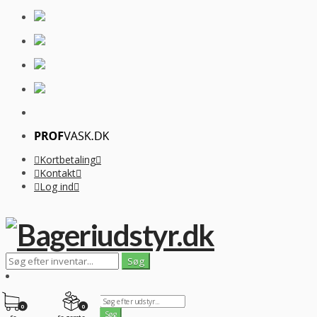
Kortbetaling
Kontakt
Log ind
0
0
Se
Se gemte