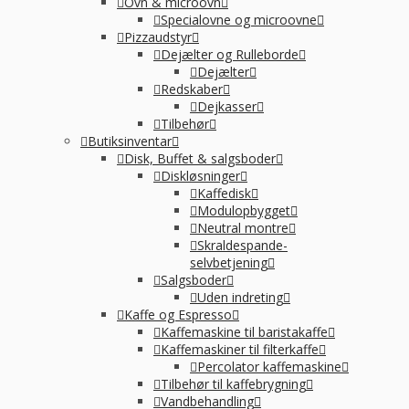
Ovn & microovn
Specialovne og microovne
Pizzaudstyr
Dejælter og Rulleborde
Dejælter
Redskaber
Dejkasser
Tilbehør
Butiksinventar
Disk, Buffet & salgsboder
Diskløsninger
Kaffedisk
Modulopbygget
Neutral montre
Skraldespande-
selvbetjening
Salgsboder
Uden indreting
Kaffe og Espresso
Kaffemaskine til baristakaffe
Kaffemaskiner til filterkaffe
Percolator kaffemaskine
Tilbehør til kaffebrygning
Vandbehandling