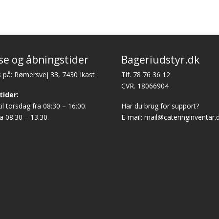
se og åbningstider
Bageriudstyr.dk
 på: Rømersvej 33, 7430 Ikast
Tlf.
78 76 36 12
CVR. 18066904
tider:
l torsdag fra 08:30 – 16:00.
Har du brug for support?
a 08.30 – 13.30.
E-mail:
mail@cateringinventar.