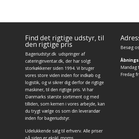
Find det rigtige udstyr, til
Adres
den rigtige pris
Besøg os
Bageriudstyr.dk
udspringer af
Åbnings
cateringinventar.dk, der har solgt
Mandag ti
storkøkkener siden 1994. Vi bruger
Fredag fr
vores store viden inden for indkøb og
logistik, og vi sikrer dig derfor de rigtige
maskiner, til den rigtige pris. Vi har
Danmarks største sortiment og med
tilliden, som kernen i vores arbejde, kan
du trygt vælge os som din leverandør
inden for bageriudstyr.
Udelukkende salg til erhverv. Alle priser
på siden er ekskl. moms.