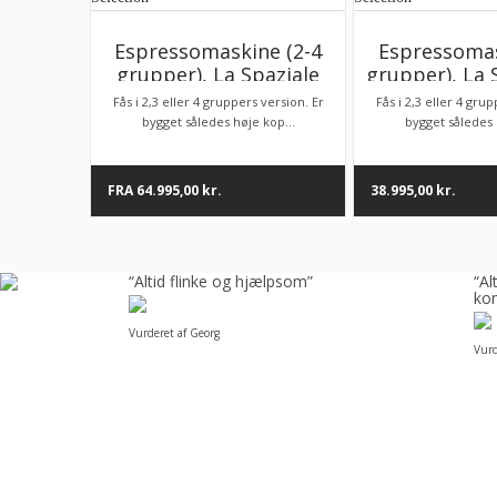
Espressomaskine (2-4
Espressomas
grupper), La Spaziale
grupper), La 
S40 Suprema Take away
Suprema T
Fås i 2,3 eller 4 gruppers version. Er
Fås i 2,3 eller 4 gru
Selection
Select
bygget således høje kop...
bygget således 
FRA
64.995,00
kr.
38.995,00
kr.
å
“Altid flinke og hjælpsom”
“A
kom
Vurderet af Georg
Vurd