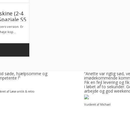
kine (2-4
Spaziale S5
ake away
ppers version. Er
ion
høje kop...
ltid søde, hjælpsomme og
“Anette var rigtig sød, v
petente !”
imødekommende komm
Fik en fejl levering og fik
i løbet af to sekunder. 
arbejde og god weeken
eret af Læse antik & retro
Vurderet af Michael