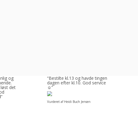
enlig og
“Bestilte kl.13 og havde tingene
ende.
dagen efter kl.10. God service
 løst det
☺”
God
d”
Vurderet af Heidi Buch Jensen