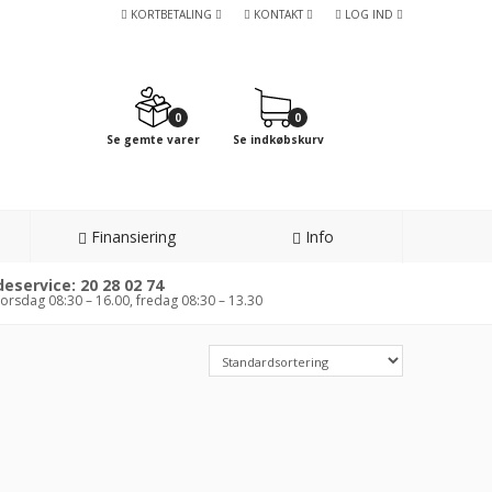
KORTBETALING
KONTAKT
LOG IND
0
0
Se gemte varer
Se indkøbskurv
Finansiering
Info
eservice: 20 28 02 74
orsdag 08:30 – 16.00, fredag 08:30 – 13.30