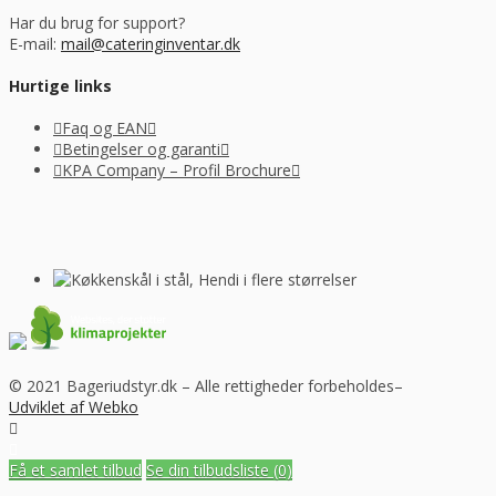
Har du brug for support?
E-mail:
mail@cateringinventar.dk
Hurtige links
Faq og EAN
Betingelser og garanti
KPA Company – Profil Brochure
© 2021 Bageriudstyr.dk – Alle rettigheder forbeholdes–
Udviklet af Webko
Få et samlet tilbud
Se din tilbudsliste
(0)