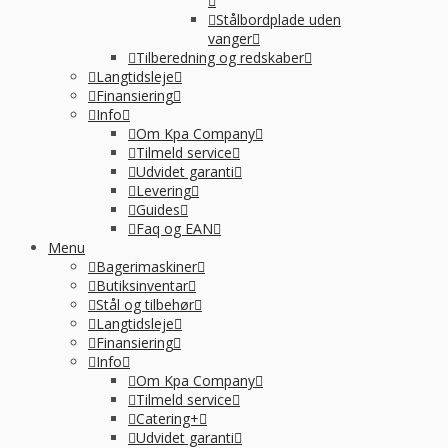
Stålbordplade uden
vanger
Tilberedning og redskaber
Langtidsleje
Finansiering
Info
Om Kpa Company
Tilmeld service
Udvidet garanti
Levering
Guides
Faq og EAN
Menu
Bagerimaskiner
Butiksinventar
Stål og tilbehør
Langtidsleje
Finansiering
Info
Om Kpa Company
Tilmeld service
Catering+
Udvidet garanti