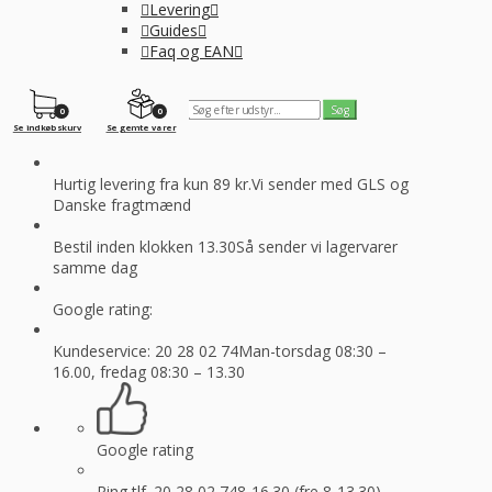
Levering
Guides
Faq og EAN
0
0
Se indkøbskurv
Se gemte varer
Hurtig levering fra kun 89 kr.
Vi sender med GLS og
Danske fragtmænd
Bestil inden klokken 13.30
Så sender vi lagervarer
samme dag
Google rating:
Kundeservice: 20 28 02 74
Man-torsdag 08:30 –
16.00, fredag 08:30 – 13.30
Google rating
Ring tlf. 20 28 02 74
8-16.30 (fre 8-13.30)