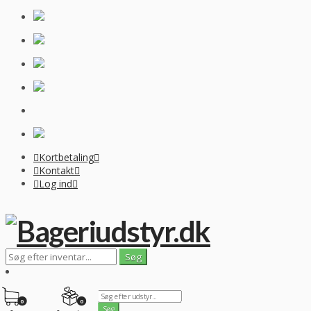
Kortbetaling
Kontakt
Log ind
0
0