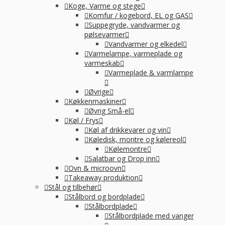
Koge, Varme og stege
Komfur / kogebord, EL og GAS
Suppegryde, vandvarmer og
pølsevarmer
Vandvarmer og elkedel
Varmelampe, varmeplade og
varmeskab
Varmeplade & varmlampe
Øvrige
Køkkenmaskiner
Øvrig Små-el
Køl / Frys
Køl af drikkevarer og vin
Køledisk, montre og kølereol
Kølemontre
Salatbar og Drop inn
Ovn & microovn
Takeaway produktion
Stål og tilbehør
Stålbord og bordplade
Stålbordplade
Stålbordplade med vanger