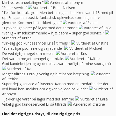
klart vores anbefalinger.”
Vurderet af anonym
“Super service”
Vurderet af Brian Nielsen
“Telefon kontakt god! Men betjeningen i butikken var til 13 med pil
op. En sjælden positiv fantastisk oplevelse, som jeg sent vil
glemme! Kommer helt sikkert igen.”
Vurderet af Svend
“Tjekker lige varer på lager med det samme “
Vurderet af Laila
“Venlig – imødekommende – hjælpsom – super god service “
Vurderet af Kirtha
“Virkelig god kundeservice! Er så tilfreds “
Vurderet af Cristine
“Yderst hjælpsomme og vejledende”
Vurderet af Michael
De ved rigtig meget om møbler
Vurderet af Kris
Det var en meget behagelig samtale.
Vurderet af Käthe
God kundebetjening og der blev svaret høfligt på mine spørgsmål.
Vurderet af Kaj
Meget tilfreds. Utrolig venlig og hjælpsom betjening.
Vurderet
af Steffen
Super dejlig service af Rasmus. Kanon med en medarbejder der
ved hvad han snakker om og kan vejlede os kunder
Vurderet af
Anonym
Tjekker lige varer på lager med det samme
Vurderet af Laila
Virkelig god kundeservice! Er så tilfreds
Vurderet af Cristine
Find det rigtige udstyr, til den rigtige pris