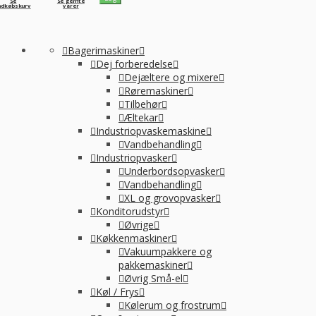
Se
Se gemte
ndkøbskurv
varer
Bagerimaskiner
Dej forberedelse
Dejæltere og mixere
Røremaskiner
Tilbehør
Æltekar
Industriopvaskemaskine
Vandbehandling
Industriopvasker
Underbordsopvasker
Vandbehandling
XL og grovopvasker
Konditorudstyr
Øvrige
Køkkenmaskiner
Vakuumpakkere og
pakkemaskiner
Øvrig Små-el
Køl / Frys
Kølerum og frostrum