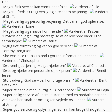
Lida
“Meget flink service kan varmt anbefales”
Vurderet af Ole
“Meget tilfreds. Utrolig venlig og hjælpsom betjening.”
Vurderet
af Steffen
“Meget venlig og personlig betjening. Det var en god oplevelse.”
Vurderet af Lone
“Meget venlig og i møde kommende.”
Vurderet af Kirsten
“Professionel og hurtig modtagelse af de leverede varer. Nice
samarbejde”
Vurderet af Darut
“Rigtig flot forretning og kanon god service.”
Vurderet af
Tommy Bengtson
“She was nice to talk to and I got the information I needed “
Vurderet af Christopher
“Sød venlig betjening. Meget hjælpsom”
Vurderet af Charlotte
“Sødt og hjælpsom personale og ok priser”
Vurderet af Bendt
Jessen
“Stort udvalg. God service. Fornuftige priser.”
Vurderet af Bent
Graakjær
“Super at handle med, hurtig lev. God service.”
Vurderet af Lajla
“Super dejlig service af Rasmus. Kanon med en medarbejder der
ved hvad han snakker om og kan vejlede os kunder”
Vurderet
af Anonym
“Super god service og oplysninger som vi kan bruge til noget. For