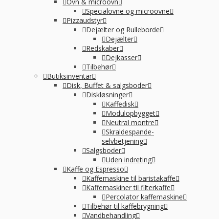
Ovn & microovn
Specialovne og microovne
Pizzaudstyr
Dejælter og Rulleborde
Dejælter
Redskaber
Dejkasser
Tilbehør
Butiksinventar
Disk, Buffet & salgsboder
Diskløsninger
Kaffedisk
Modulopbygget
Neutral montre
Skraldespande-
selvbetjening
Salgsboder
Uden indreting
Kaffe og Espresso
Kaffemaskine til baristakaffe
Kaffemaskiner til filterkaffe
Percolator kaffemaskine
Tilbehør til kaffebrygning
Vandbehandling