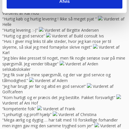
Afvis
problemer. Gode priser, mm.”
Vurderet af Patricia
“Hjemmeside nem og hurtig at overskue samt hurtig betjening”
Vurderet af Kai Hou
“Hurtig køb og hurtig levering ! Ikke så meget pjat “
Vurderet af
Helle
“Hurtig levering. :-)”
Vurderet af Birgitte Andersen
“Hurtig og god service”
Vurderet af Build consult Ivs
“Hvis I giver mig links til alle steder, hvor jeg kan rose jer til
skyerne, så skal jeg med fornøjelse skrive niget”
Vurderet af
Karl
“Jeg blev ikke presset til noget, men fik nogle seriøse svar på mine
spørgsmål. Jeg vender tilbage”
Vurderet af Arden
selskabslokaler
“Jeg fik svar på mine spørgsmål, og der var god service og
tålmodighed.”
Vurderet af Adem
“Jeg har brugt jer før og altid en god service!”
Vurderet af
Golfcafeen
“Kom hurtigt og er præcis det jeg bestilte. Pakket forsvarligt”
Vurderet af Ani Hof
“kompetente folk”
Vurderet af Frank
“Lynhurtigt og proff hjælp”
Vurderet af Christina
“Mega ærlig og dygtig … har talt med 10 forskellige forhandler
men ingen gav mig den samme tryghed som jer”
Vurderet af