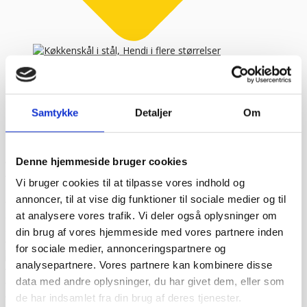
Køkkenskål i stål, Hendi i flere størrelser
Hendi køkkenskålen er et universelt køkkentilbehør
Samtykke
Detaljer
Om
lavet af ru...
FRA
24,84
kr.
34,95
kr.
Vælg variant
Kundetilfredshed
Denne hjemmeside bruger cookies
“Altid flinke og hjælpsom”
Vurderet af Georg
“Altid søde, hjælpsomme og kompetente !”
Vurderet af Læse
Vi bruger cookies til at tilpasse vores indhold og
antik & retro
annoncer, til at vise dig funktioner til sociale medier og til
“Anette var rigtig sød, venlig og imødekommende kommende. Fik
at analysere vores trafik. Vi deler også oplysninger om
en fejl levering og fik løst det i løbet af to sekunder. God arbejde
og god weekend”
Vurderet af Michael
din brug af vores hjemmeside med vores partnere inden
“Bestilte kl.13 og havde tingene dagen efter kl.10. God service ☺”
for sociale medier, annonceringspartnere og
Vurderet af Heidi Buch Jensen
analysepartnere. Vores partnere kan kombinere disse
“De ved rigtig meget om møbler”
Vurderet af Kris
data med andre oplysninger, du har givet dem, eller som
“Det var en meget behagelig samtale.”
Vurderet af Käthe
de har indsamlet fra din brug af deres tjenester.
“Ekspert i hvidevarer “
Vurderet af Kris