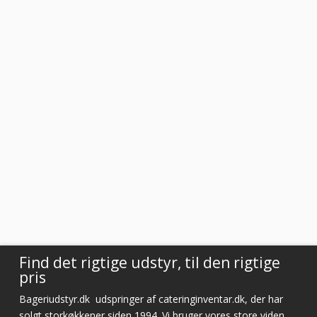
Vurderet af Steffen
Super dejlig service af Rasmus. Kanon med en medarbejder der ved
hvad han snakker om og kan vejlede os kunder
Vurderet af Anonym
Tjekker lige varer på lager med det samme
Vurderet af Laila
Virkelig god kundeservice! Er så tilfreds
Vurderet af Cristine
Find det rigtige udstyr, til den rigtige
pris
Bageriudstyr.dk
udspringer af cateringinventar.dk, der har
solgt storkøkkener siden 1994. Vi bruger vores store viden