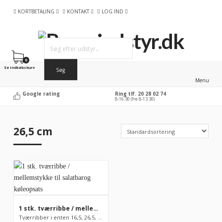
KORTBETALING
KONTAKT
LOG IND
0
Se indkøbskurv
Menu
Google rating
Ring tlf. 20 28 02 74
8-16.30 (fre 8-13.30)
26,5 cm
1 stk. tværribbe / mellemstykke til salatbarog køleopsats
Tværribber i enten 16,5, 26,5, 32,5 eller 53,0 cm.