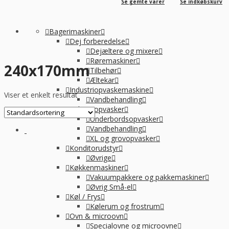
Se gemte varer
Se indkøbskurv
Bagerimaskiner
Dej forberedelse
Dejæltere og mixere
Røremaskiner
240x170mm
Tilbehør
Æltekar
Industriopvaskemaskine
Viser et enkelt resultat
Vandbehandling
Industriopvasker
Underbordsopvasker
Vandbehandling
XL og grovopvasker
Konditorudstyr
Øvrige
Køkkenmaskiner
Vakuumpakkere og pakkemaskiner
Øvrig Små-el
Køl / Frys
Kølerum og frostrum
Ovn & microovn
Specialovne og microovne