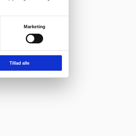
her”
Vurderet af Ole
Marketing
Tillad alle