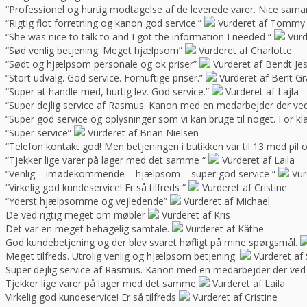
“Professionel og hurtig modtagelse af de leverede varer. Nice sama
“Rigtig flot forretning og kanon god service.”
Vurderet af Tommy
“She was nice to talk to and I got the information I needed “
Vurd
“Sød venlig betjening. Meget hjælpsom”
Vurderet af Charlotte
“Sødt og hjælpsom personale og ok priser”
Vurderet af Bendt Je
“Stort udvalg. God service. Fornuftige priser.”
Vurderet af Bent G
“Super at handle med, hurtig lev. God service.”
Vurderet af Lajla
“Super dejlig service af Rasmus. Kanon med en medarbejder der ve
“Super god service og oplysninger som vi kan bruge til noget. For kla
“Super service”
Vurderet af Brian Nielsen
“Telefon kontakt god! Men betjeningen i butikken var til 13 med pil 
“Tjekker lige varer på lager med det samme “
Vurderet af Laila
“Venlig – imødekommende – hjælpsom – super god service “
Vur
“Virkelig god kundeservice! Er så tilfreds “
Vurderet af Cristine
“Yderst hjælpsomme og vejledende”
Vurderet af Michael
De ved rigtig meget om møbler
Vurderet af Kris
Det var en meget behagelig samtale.
Vurderet af Käthe
God kundebetjening og der blev svaret høfligt på mine spørgsmål.
Meget tilfreds. Utrolig venlig og hjælpsom betjening.
Vurderet af 
Super dejlig service af Rasmus. Kanon med en medarbejder der ved
Tjekker lige varer på lager med det samme
Vurderet af Laila
Virkelig god kundeservice! Er så tilfreds
Vurderet af Cristine