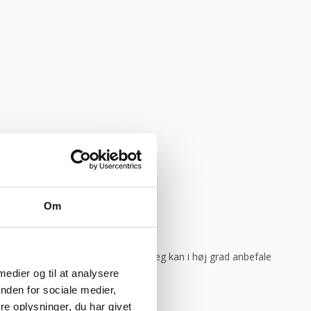
god weekend”
Vurderet af Michael
Om
ar levering direkte, uden problemer. Jeg kan i høj grad anbefale
 medier og til at analysere
nden for sociale medier,
e oplysninger, du har givet