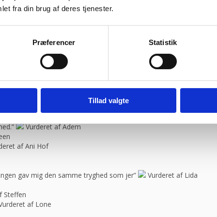
 service og en super flink sælger i røret Kan klart anbefale at handle 
et fra din brug af deres tjenester.
bravør”
Vurderet af Isken
ragtmænd
Vurderet af Kaj
Præferencer
Statistik
il “
Vurderet af Jeanette
blemer. Gode priser, mm.”
Vurderet af Patricia
08:30 – 13.30
urderet af Kai Hou
elle
Tillad valgte
e, så skal jeg med fornøjelse skrive niget”
Vurderet af Karl
spørgsmål. Jeg vender tilbage”
Vurderet af Arden selskabslokaler
hed.”
Vurderet af Adem
feen
deret af Ani Hof
n ingen gav mig den samme tryghed som jer”
Vurderet af Lida
f Steffen
Vurderet af Lone