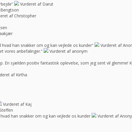
rbejde”
Vurderet af Darut
 Bengtson
eret af Christopher
ssen
raakjær
d hvad han snakker om og kan vejlede os kunder”
Vurderet af An
rt vores anbefalinger.”
Vurderet af anonym
op. En sjælden positiv fantastisk oplevelse, som jeg sent vil glemme! 
deret af Kirtha
Vurderet af Kaj
Steffen
 hvad han snakker om og kan vejlede os kunder
Vurderet af Anon