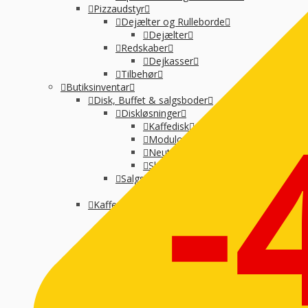
Pizzaudstyr
Dejælter og Rulleborde
Dejælter
Redskaber
Dejkasser
Tilbehør
-
Butiksinventar
Disk, Buffet & salgsboder
Diskløsninger
Kaffedisk
Modulopbygget
Neutral montre
Skraldespande-selvbetjening
Salgsboder
Uden indreting
Kaffe og Espresso
Kaffemaskine til baristakaffe
Kaffemaskiner til filterkaffe
Percolator kaffemaskine
Tilbehør til kaffebrygning
Vandbehandling
Koge, Varme og stege
Komfur / kogebord, EL og GAS