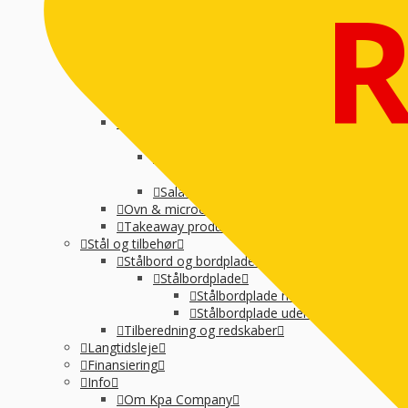
Suppegryde, vandvarmer og pølsevarmer
Vandvarmer og elkedel
Varmelampe, varmeplade og varmeskab
Varmeplade & varmlampe
Øvrige
Køkkenmaskiner
Øvrig Små-el
Køl / Frys
Køl af drikkevarer og vin
Køledisk, montre og kølereol
Kølemontre
Salatbar og Drop inn
Ovn & microovn
Takeaway produktion
Stål og tilbehør
Stålbord og bordplade
Stålbordplade
Stålbordplade med vanger
Stålbordplade uden vanger
Tilberedning og redskaber
Langtidsleje
Finansiering
Info
Om Kpa Company