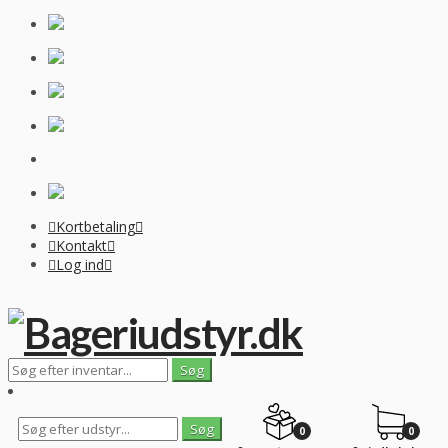
Kortbetaling
Kontakt
Log ind
0
0