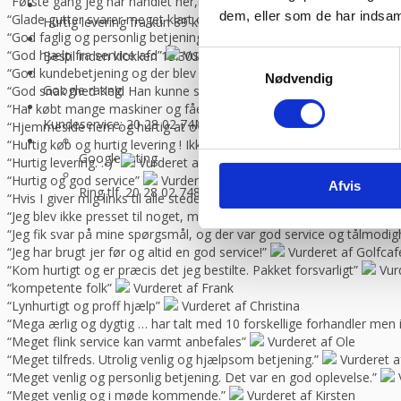
“Første gang jeg har handlet her,men helt sikkert ikke sidste gang,Go
dem, eller som de har indsaml
“Glade gutter svarer meget klart og for gjort det arb, de lover med 
Hurtig levering fra kun 89 kr.
Vi sender med GLS og Danske f
“God faglig og personlig betjening.”
Vurderet af Kenneth Lynge
“God hjælp fra service afd”
Vurderet af Benny
Bestil inden klokken 13.30
Så sender vi lagervarer samme dag
Samtykkevalg
“God kundebetjening og der blev svaret høfligt på mine spørgsmål.”
Nødvendig
Google rating:
“God snak med Keld Han kunne svare på hvad jeg havde spørgsmål t
“Har købt mange maskiner og fået god hjælp når der har været pro
Kundeservice: 20 28 02 74
Man-torsdag 08:30 – 16.00, fredag 
“Hjemmeside nem og hurtig at overskue samt hurtig betjening”
V
“Hurtig køb og hurtig levering ! Ikke så meget pjat “
Vurderet af H
Google rating
“Hurtig levering. :-)”
Vurderet af Birgitte Andersen
“Hurtig og god service”
Vurderet af Build consult Ivs
Afvis
Ring tlf. 20 28 02 74
8-16.30 (fre 8-13.30)
“Hvis I giver mig links til alle steder, hvor jeg kan rose jer til skyern
“Jeg blev ikke presset til noget, men fik nogle seriøse svar på mine 
“Jeg fik svar på mine spørgsmål, og der var god service og tålmodig
“Jeg har brugt jer før og altid en god service!”
Vurderet af Golfca
“Kom hurtigt og er præcis det jeg bestilte. Pakket forsvarligt”
Vur
“kompetente folk”
Vurderet af Frank
“Lynhurtigt og proff hjælp”
Vurderet af Christina
“Mega ærlig og dygtig … har talt med 10 forskellige forhandler me
“Meget flink service kan varmt anbefales”
Vurderet af Ole
“Meget tilfreds. Utrolig venlig og hjælpsom betjening.”
Vurderet a
“Meget venlig og personlig betjening. Det var en god oplevelse.”
“Meget venlig og i møde kommende.”
Vurderet af Kirsten