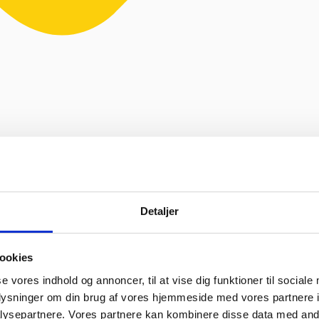
ik & retro
ejl levering og fik løst det i løbet af to sekunder. God arbejde og 
Vurderet af Heidi Buch Jensen
Detaljer
urderet af Tina
ookies
oplevelse. Jeg fik leveret en stor ovn til Malmø, hvor de normalt ikke h
t sædvanlige.”
Vurderet af Peter Holm
se vores indhold og annoncer, til at vise dig funktioner til sociale
f bruger søde og hjælpsomme ansatte”
Vurderet af Henrik Hauge
oplysninger om din brug af vores hjemmeside med vores partnere i
ysepartnere. Vores partnere kan kombinere disse data med andr