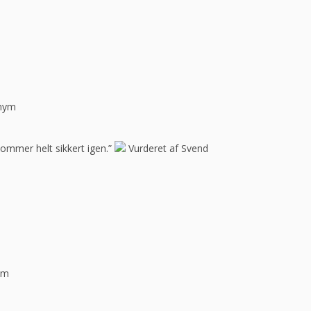
onym
Kommer helt sikkert igen.”
Vurderet af Svend
ym