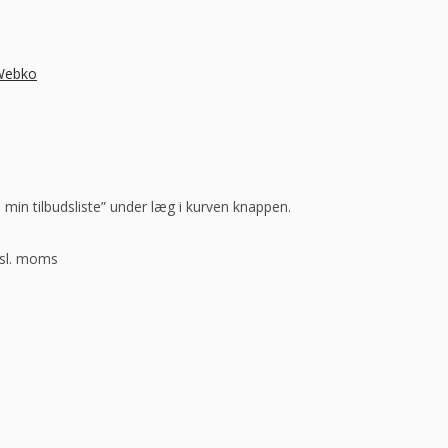
 Webko
l min tilbudsliste” under læg i kurven knappen.
ksl. moms