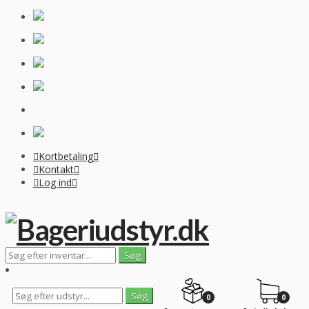
Kortbetaling
Kontakt
Log ind
0
0