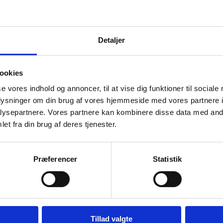
op. En sjælden positiv fantastisk oplevelse, som jeg sent vil glemme! 
deret af Kirtha
Detaljer
ookies
Vurderet af Kaj
se vores indhold og annoncer, til at vise dig funktioner til sociale
Steffen
 hvad han snakker om og kan vejlede os kunder
Vurderet af Anon
oplysninger om din brug af vores hjemmeside med vores partnere i
ysepartnere. Vores partnere kan kombinere disse data med andr
et fra din brug af deres tjenester.
køkkener siden 1994. Vi bruger vores store viden inden for indkøb og log
Præferencer
Statistik
 med tilliden, som kernen i vores arbejde, kan du trygt vælge os som d
Tillad valgte