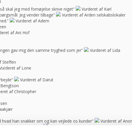
e, så skal jeg med fornøjelse skrive niget”
Vurderet af Karl
spørgsmål. Jeg vender tilbage”
Vurderet af Arden selskabslokaler
hed.”
Vurderet af Adem
feen
deret af Ani Hof
n ingen gav mig den samme tryghed som jer”
Vurderet af Lida
f Steffen
Vurderet af Lone
rbejde”
Vurderet af Darut
 Bengtson
eret af Christopher
ssen
raakjær
d hvad han snakker om og kan vejlede os kunder”
Vurderet af An
rt vores anbefalinger.”
Vurderet af anonym