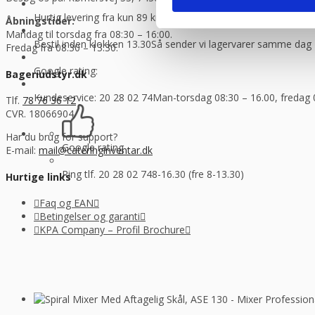
Hurtig levering fra kun 89 kr.
Vi sender med GLS og Danske f
Åbningstider:
Mandag til torsdag fra 08:30 – 16:00.
Bestil inden klokken 13.30
Så sender vi lagervarer samme dag
Fredag fra 08.30 – 13.30.
Google rating:
Bageriudstyr.dk
Kundeservice: 20 28 02 74
Man-torsdag 08:30 – 16.00, fredag 
Tlf.
78 76 36 12
CVR. 18066904
Har du brug for support?
Google rating
E-mail:
mail@cateringinventar.dk
Ring tlf. 20 28 02 74
8-16.30 (fre 8-13.30)
Hurtige links
Faq og EAN
Betingelser og garanti
KPA Company – Profil Brochure