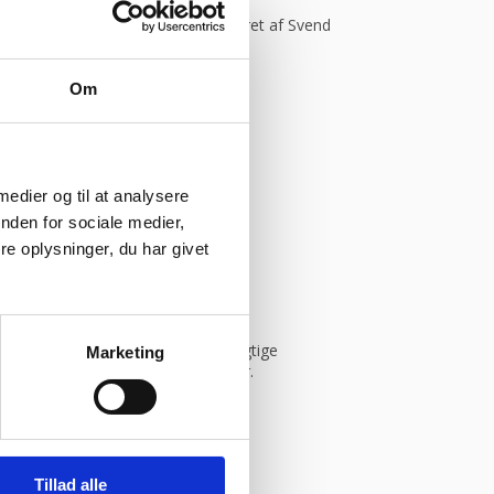
Kommer helt sikkert igen.”
Vurderet af Svend
Om
 medier og til at analysere
ym
nden for sociale medier,
e oplysninger, du har givet
istik, og vi sikrer dig derfor de rigtige
Marketing
in leverandør inden for bageriudstyr.
Tillad alle