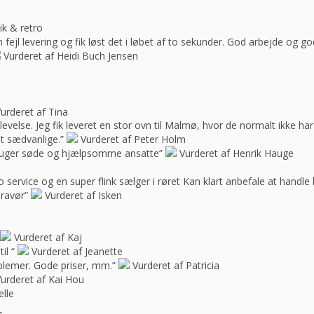
ik & retro
ejl levering og fik løst det i løbet af to sekunder. God arbejde og 
Vurderet af Heidi Buch Jensen
urderet af Tina
oplevelse. Jeg fik leveret en stor ovn til Malmø, hvor de normalt ikke h
t sædvanlige.”
Vurderet af Peter Holm
f bruger søde og hjælpsomme ansatte”
Vurderet af Henrik Hauge
 service og en super flink sælger i røret Kan klart anbefale at handle 
bravør”
Vurderet af Isken
Vurderet af Kaj
il “
Vurderet af Jeanette
blemer. Gode priser, mm.”
Vurderet af Patricia
urderet af Kai Hou
elle