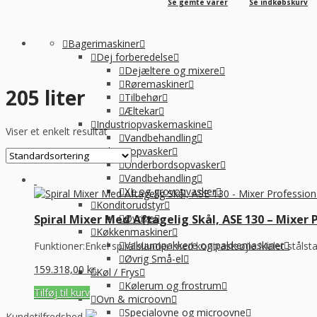
Se gemte varer
Se indkøbskurv
Bagerimaskiner
Dej forberedelse
Dejæltere og mixere
Røremaskiner
205 liter
Tilbehør
Æltekar
Industriopvaskemaskine
Viser et enkelt resultat
Vandbehandling
Industriopvasker
Underbordsopvasker
Vandbehandling
XL og grovopvasker
Konditorudstyr
Øvrige
Spiral Mixer Med Aftagelig Skål, ASE 130 – Mixer 
Køkkenmaskiner
Vakuumpakkere og pakkemaskiner
Funktioner:Enkel spiralblander med kontrastsøjle.Malet stålsta.
Øvrig Små-el
159.318,00
kr.
Køl / Frys
Kølerum og frostrum
Tilføj til kurv
Ovn & microovn
Specialovne og microovne
Kundetilfredshed