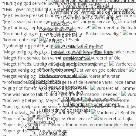
Suppegryde, vandvarmer og pølsevarmer
“Hurtig og god service”
Vurderet af Build consult Ivs
Vandvarmer og elkedel
“Hvis I giver mig links til alle steder, hvor jeg kan rose jer til skyern
Varmelampe, varmeplade og varmeskab
“Jeg blev ikke presset til noget, men fik nogle seriøse svar på mine 
Varmeplade & varmlampe
“Jeg fik svar på mine spørgsmål, og der var god service og tålmodig
Øvrige
“Jeg har brugt jer før og altid en god service!”
Vurderet af Golfca
Køkkenmaskiner
“Kom hurtigt og er præcis det jeg bestilte. Pakket forsvarligt”
Vur
Øvrig Små-el
“kompetente folk”
Vurderet af Frank
Køl / Frys
“Lynhurtigt og proff hjælp”
Vurderet af Christina
Køl af drikkevarer og vin
“Mega ærlig og dygtig … har talt med 10 forskellige forhandler me
Køledisk, montre og kølereol
“Meget flink service kan varmt anbefales”
Vurderet af Ole
Kølemontre
“Meget tilfreds. Utrolig venlig og hjælpsom betjening.”
Vurderet a
Salatbar og Drop inn
Ovn & microovn
“Meget venlig og personlig betjening. Det var en god oplevelse.”
Takeaway produktion
“Meget venlig og i møde kommende.”
Vurderet af Kirsten
Stål og tilbehør
“Professionel og hurtig modtagelse af de leverede varer. Nice sama
Stålbord og bordplade
“Rigtig flot forretning og kanon god service.”
Vurderet af Tommy
Stålbordplade
“She was nice to talk to and I got the information I needed “
Vurd
Stålbordplade med vanger
“Sød venlig betjening. Meget hjælpsom”
Vurderet af Charlotte
Stålbordplade uden vanger
“Sødt og hjælpsom personale og ok priser”
Vurderet af Bendt Je
Tilberedning og redskaber
“Stort udvalg. God service. Fornuftige priser.”
Vurderet af Bent G
Langtidsleje
“Super at handle med, hurtig lev. God service.”
Vurderet af Lajla
Finansiering
“Super dejlig service af Rasmus. Kanon med en medarbejder der ve
Info
“Super god service og oplysninger som vi kan bruge til noget. For kla
Om Kpa Company