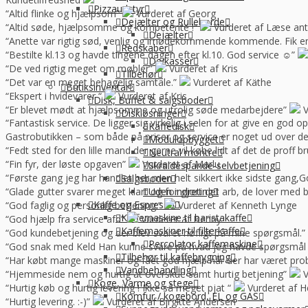
Pizzaudstyr
“Altid flinke og hjælpsom”
Vurderet af Georg
Dejælter og Rulleborde
“Altid søde, hjælpsomme og kompetente !”
Vurderet af Læse ant
Dejælter
“Anette var rigtig sød, venlig og imødekommende kommende. Fik en f
Redskaber
“Bestilte kl.13 og havde tingene dagen efter kl.10. God service ☺”
Dejkasser
“De ved rigtig meget om møbler”
Vurderet af Kris
Tilbehør
“Det var en meget behagelig samtale.”
Vurderet af Käthe
Butiksinventar
“Ekspert i hvidevarer “
Vurderet af Kris
Disk, Buffet & salgsboder
“Er blevet mødt at hjælpsomme og utrolig søde medarbejdere”
V
Diskløsninger
“Fantastisk service. De ligger sig virkelig i selen for at give en god 
Kaffedisk
Gastrobutikken – som både på priser og service er noget ud over de
Modulopbygget
“Fedt sted for den lille mand der gerne vil købe lidt af det de prof
Neutral montre
“Fin fyr, der løste opgaven”
Vurderet af Marlu
Skraldespande-selvbetjening
“Første gang jeg har handlet her,men helt sikkert ikke sidste gang,Go
Salgsboder
“Glade gutter svarer meget klart og for gjort det arb, de lover med 
Uden indreting
Kaffe og Espresso
“God faglig og personlig betjening.”
Vurderet af Kenneth Lynge
Kaffemaskine til baristakaffe
“God hjælp fra service afd”
Vurderet af Benny
Kaffemaskiner til filterkaffe
“God kundebetjening og der blev svaret høfligt på mine spørgsmål.”
Percolator kaffemaskine
“God snak med Keld Han kunne svare på hvad jeg havde spørgsmål t
Tilbehør til kaffebrygning
“Har købt mange maskiner og fået god hjælp når der har været pro
Vandbehandling
“Hjemmeside nem og hurtig at overskue samt hurtig betjening”
V
Koge, Varme og stege
“Hurtig køb og hurtig levering ! Ikke så meget pjat “
Vurderet af H
Komfur / kogebord, EL og GAS
“Hurtig levering. :-)”
Vurderet af Birgitte Andersen