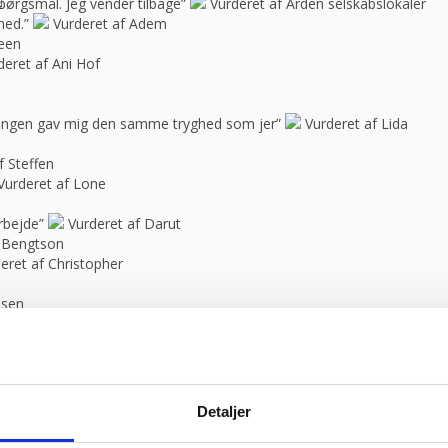
spørgsmål. Jeg vender tilbage”
Vurderet af Arden selskabslokaler
hed.”
Vurderet af Adem
feen
deret af Ani Hof
n ingen gav mig den samme tryghed som jer”
Vurderet af Lida
f Steffen
Vurderet af Lone
rbejde”
Vurderet af Darut
 Bengtson
eret af Christopher
ssen
raakjær
d hvad han snakker om og kan vejlede os kunder”
Vurderet af An
rt vores anbefalinger.”
Vurderet af anonym
Detaljer
op. En sjælden positiv fantastisk oplevelse, som jeg sent vil glemme! 