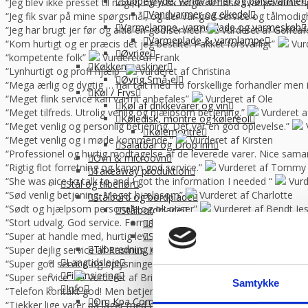
Suppegryde, vandvarmer og pølsevarmer
“Jeg blev ikke presset til noget, men fik nogle seriøse svar på mine 
Vandvarmer og elkedel
“Jeg fik svar på mine spørgsmål, og der var god service og tålmodig
Varmelampe, varmeplade og varmeskab
“Jeg har brugt jer før og altid en god service!”
Vurderet af Golfca
Varmeplade & varmlampe
“Kom hurtigt og er præcis det jeg bestilte. Pakket forsvarligt”
Vur
Øvrige
“kompetente folk”
Vurderet af Frank
Køkkenmaskiner
“Lynhurtigt og proff hjælp”
Vurderet af Christina
Øvrig Små-el
“Mega ærlig og dygtig … har talt med 10 forskellige forhandler me
Køl / Frys
“Meget flink service kan varmt anbefales”
Vurderet af Ole
Køl af drikkevarer og vin
“Meget tilfreds. Utrolig venlig og hjælpsom betjening.”
Vurderet a
Køledisk, montre og kølereol
“Meget venlig og personlig betjening. Det var en god oplevelse.”
Kølemontre
“Meget venlig og i møde kommende.”
Vurderet af Kirsten
Salatbar og Drop inn
“Professionel og hurtig modtagelse af de leverede varer. Nice sama
Ovn & microovn
“Rigtig flot forretning og kanon god service.”
Vurderet af Tommy
Takeaway produktion
“She was nice to talk to and I got the information I needed “
Vurd
Stål og tilbehør
“Sød venlig betjening. Meget hjælpsom”
Vurderet af Charlotte
Stålbord og bordplade
“Sødt og hjælpsom personale og ok priser”
Vurderet af Bendt Je
Stålbordplade
“Stort udvalg. God service. Fornuftige priser.”
Vurderet af Bent G
Stålbordplade med vanger
“Super at handle med, hurtig lev. God service.”
Vurderet af Lajla
Stålbordplade uden vanger
Tilberedning og redskaber
“Super dejlig service af Rasmus. Kanon med en medarbejder der ve
Langtidsleje
“Super god service og oplysninger som vi kan bruge til noget. For kla
Finansiering
“Super service”
Vurderet af Brian Nielsen
Samtykke
Info
“Telefon kontakt god! Men betjeningen i butikken var til 13 med pil 
Om Kpa Company
“Tjekker lige varer på lager med det samme “
Vurderet af Laila