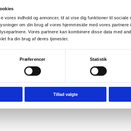
deret af Kirtha
ookies
se vores indhold og annoncer, til at vise dig funktioner til sociale
oplysninger om din brug af vores hjemmeside med vores partnere i
ysepartnere. Vores partnere kan kombinere disse data med andr
Vurderet af Kaj
et fra din brug af deres tjenester.
Steffen
 hvad han snakker om og kan vejlede os kunder
Vurderet af Anon
Præferencer
Statistik
køkkener siden 1994. Vi bruger vores store viden inden for indkøb og log
 med tilliden, som kernen i vores arbejde, kan du trygt vælge os som d
Tillad valgte