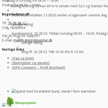
Mandag til torsdag fra 08:30 – 16:00.
Fredag fra 08.30 – 13.30.
Hurtig levering fra kun 89 kr.
Vi sender med GLS og Danske f
Bageriudstyr.dk
Bestil inden klokken 13.30
Så sender vi lagervarer samme dag
Tlf.
78 76 36 12
Google rating:
CVR. 18066904
Kundeservice: 20 28 02 74
Man-torsdag 08:30 – 16.00, fredag 
Har du brug for support?
E-mail:
mail@cateringinventar.dk
Google rating
Hurtige links
Ring tlf. 20 28 02 74
8-16.30 (fre 8-13.30)
Faq og EAN
Betingelser og garanti
KPA Company – Profil Brochure