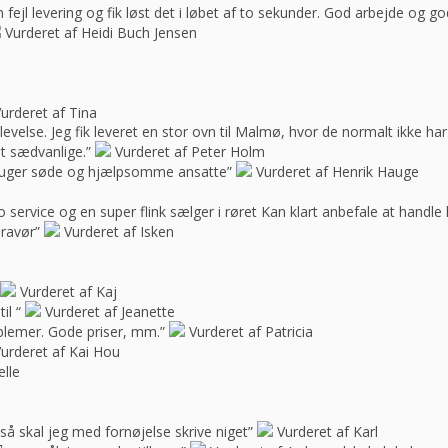
ejl levering og fik løst det i løbet af to sekunder. God arbejde og 
Vurderet af Heidi Buch Jensen
urderet af Tina
oplevelse. Jeg fik leveret en stor ovn til Malmø, hvor de normalt ikke h
t sædvanlige.”
Vurderet af Peter Holm
f bruger søde og hjælpsomme ansatte”
Vurderet af Henrik Hauge
 service og en super flink sælger i røret Kan klart anbefale at handle 
bravør”
Vurderet af Isken
Vurderet af Kaj
il “
Vurderet af Jeanette
blemer. Gode priser, mm.”
Vurderet af Patricia
urderet af Kai Hou
elle
e, så skal jeg med fornøjelse skrive niget”
Vurderet af Karl