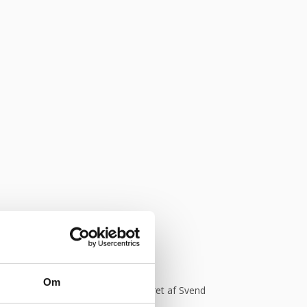
onym
Om
Kommer helt sikkert igen.”
Vurderet af Svend