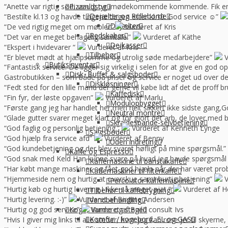
“Anette var rigtig sød, venlig og imødekommende kommende. Fik en f
Pizzaudstyr
Dejælter og Rulleborde
“Bestilte kl.13 og havde tingene dagen efter kl.10. God service ☺”
Dejælter
“De ved rigtig meget om møbler”
Vurderet af Kris
Redskaber
“Det var en meget behagelig samtale.”
Vurderet af Käthe
Dejkasser
“Ekspert i hvidevarer “
Vurderet af Kris
Tilbehør
“Er blevet mødt at hjælpsomme og utrolig søde medarbejdere”
V
Butiksinventar
“Fantastisk service. De ligger sig virkelig i selen for at give en god 
Disk, Buffet & salgsboder
Gastrobutikken – som både på priser og service er noget ud over de
Diskløsninger
“Fedt sted for den lille mand der gerne vil købe lidt af det de prof
Kaffedisk
“Fin fyr, der løste opgaven”
Vurderet af Marlu
Modulopbygget
“Første gang jeg har handlet her,men helt sikkert ikke sidste gang,Go
Neutral montre
“Glade gutter svarer meget klart og for gjort det arb, de lover med 
Skraldespande-selvbetjening
“God faglig og personlig betjening.”
Vurderet af Kenneth Lynge
Salgsboder
“God hjælp fra service afd”
Vurderet af Benny
Uden indreting
“God kundebetjening og der blev svaret høfligt på mine spørgsmål.”
Kaffe og Espresso
“God snak med Keld Han kunne svare på hvad jeg havde spørgsmål t
Kaffemaskine til baristakaffe
“Har købt mange maskiner og fået god hjælp når der har været pro
Kaffemaskiner til filterkaffe
“Hjemmeside nem og hurtig at overskue samt hurtig betjening”
V
Percolator kaffemaskine
“Hurtig køb og hurtig levering ! Ikke så meget pjat “
Vurderet af H
Tilbehør til kaffebrygning
“Hurtig levering. :-)”
Vurderet af Birgitte Andersen
Vandbehandling
“Hurtig og god service”
Vurderet af Build consult Ivs
Koge, Varme og stege
Komfur / kogebord, EL og GAS
“Hvis I giver mig links til alle steder, hvor jeg kan rose jer til skyern