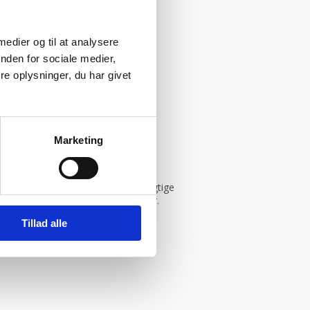
 medier og til at analysere
nden for sociale medier,
e oplysninger, du har givet
ym
Marketing
istik, og vi sikrer dig derfor de rigtige
in leverandør inden for bageriudstyr.
Tillad alle