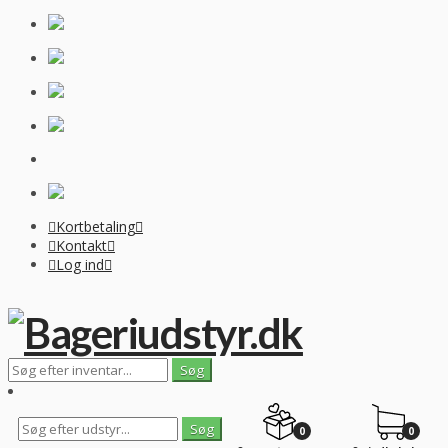
Kortbetaling
Kontakt
Log ind
0
0