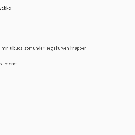
 Webko
l min tilbudsliste” under læg i kurven knappen.
ksl. moms