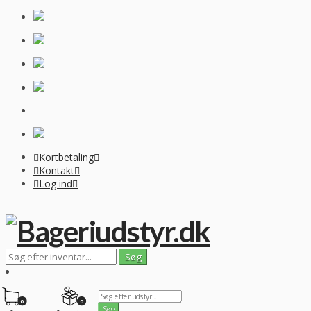
Kortbetaling
Kontakt
Log ind
0
0