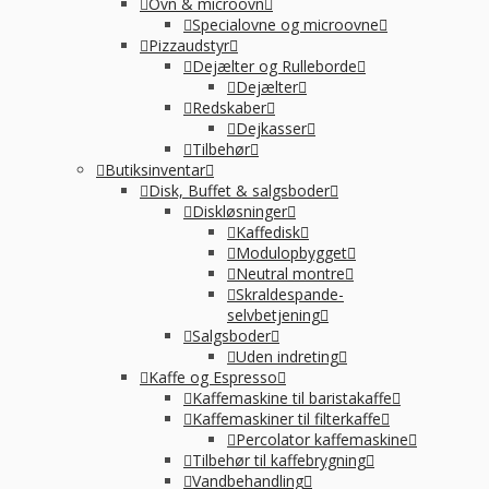
Ovn & microovn
Specialovne og microovne
Pizzaudstyr
Dejælter og Rulleborde
Dejælter
Redskaber
Dejkasser
Tilbehør
Butiksinventar
Disk, Buffet & salgsboder
Diskløsninger
Kaffedisk
Modulopbygget
Neutral montre
Skraldespande-
selvbetjening
Salgsboder
Uden indreting
Kaffe og Espresso
Kaffemaskine til baristakaffe
Kaffemaskiner til filterkaffe
Percolator kaffemaskine
Tilbehør til kaffebrygning
Vandbehandling