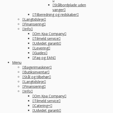
Stålbordplade uden
vanger
Tilberedning og redskaber
Langtidsleje
Finansiering
Info
Om Kpa Company
Tilmeld service
Udvidet garanti
Levering
Guides
Faq og EAN
Menu
Bagerimaskiner
Butiksinventar
Stål og tilbehør
Langtidsleje
Finansiering
Info
Om Kpa Company
Tilmeld service
Catering+
Udvidet garanti