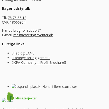
Bageriudstyr.dk
Tlf.
78 76 36 12
CVR. 18066904
Har du brug for support?
E-mail:
mail@cateringinventar.dk
Hurtige links
Faq og EAN
Betingelser og garanti
KPA Company – Profil Brochure