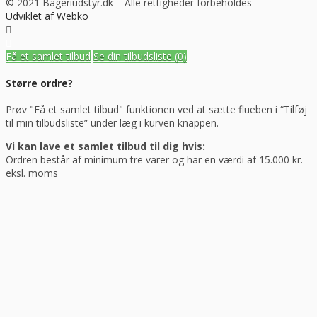
© 2021 Bageriudstyr.dk – Alle rettigheder forbeholdes–
Udviklet af Webko
Få et samlet tilbud
Se din tilbudsliste
(0)
Større ordre?
Prøv "Få et samlet tilbud" funktionen ved at sætte flueben i “Tilføj
til min tilbudsliste” under læg i kurven knappen.
Vi kan lave et samlet tilbud til dig hvis:
Ordren består af minimum tre varer og har en værdi af 15.000 kr.
eksl. moms