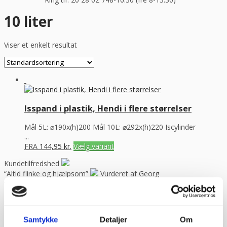
10 liter
Viser et enkelt resultat
Isspand i plastik, Hendi i flere størrelser
Mål 5L: ⌀190x(h)200 Mål 10L: ⌀292x(h)220 Iscylinder
...
FRA
144,95
kr.
Vælg variant
Kundetilfredshed
“Altid flinke og hjælpsom”
Vurderet af Georg
“Altid søde, hjælpsomme og kompetente !”
Vurderet af Læse
antik & retro
“Anette var rigtig sød, venlig og imødekommende kommende. Fik
en fejl levering og fik løst det i løbet af to sekunder. God arbejde
Samtykke
Detaljer
Om
og god weekend”
Vurderet af Michael