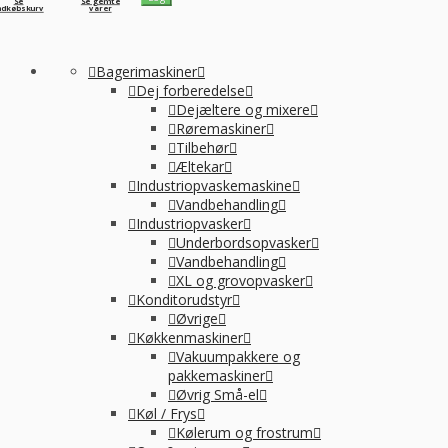
Se
Se gemte
ndkøbskurv
varer
Bagerimaskiner
Dej forberedelse
Dejæltere og mixere
Røremaskiner
Tilbehør
Æltekar
Industriopvaskemaskine
Vandbehandling
Industriopvasker
Underbordsopvasker
Vandbehandling
XL og grovopvasker
Konditorudstyr
Øvrige
Køkkenmaskiner
Vakuumpakkere og
pakkemaskiner
Øvrig Små-el
Køl / Frys
Kølerum og frostrum