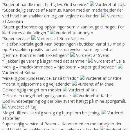
“Super at handle med, hurtig lev. God service.”
Vurderet af Lajla
“Super dejlig service af Rasmus. Kanon med en medarbejder der
ved hvad han snakker om og kan vejlede os kunder”
Vurderet
af Anonym
“Super god service og oplysninger som vi kan bruge til noget. For
klart vores anbefalinger.”
Vurderet af anonym
“Super service”
Vurderet af Brian Nielsen
“Telefon kontakt god! Men betjeningen i butikken var til 13 med pil
op. En sjælden positiv fantastisk oplevelse, som jeg sent vil
glemme! Kommer helt sikkert igen.”
Vurderet af Svend
“Tjekker lige varer på lager med det samme “
Vurderet af Laila
“Venlig – imødekommende – hjælpsom – super god service “
Vurderet af Kirtha
“Virkelig god kundeservice! Er så tilfreds “
Vurderet af Cristine
“Yderst hjælpsomme og vejledende”
Vurderet af Michael
De ved rigtig meget om møbler
Vurderet af Kris
Det var en meget behagelig samtale.
Vurderet af Käthe
God kundebetjening og der blev svaret høfligt på mine spørgsmål.
Vurderet af Kaj
Meget tilfreds. Utrolig venlig og hjælpsom betjening.
Vurderet
af Steffen
Super dejlig service af Rasmus. Kanon med en medarbejder der
ved hvad han snakker om og kan vejlede os kunder
Vurderet af