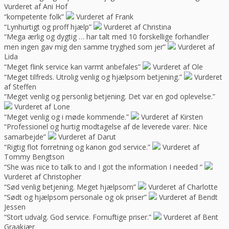
Vurderet af Ani Hof
“kompetente folk”
Vurderet af Frank
“Lynhurtigt og proff hjælp”
Vurderet af Christina
“Mega ærlig og dygtig … har talt med 10 forskellige forhandler
men ingen gav mig den samme tryghed som jer”
Vurderet af
Lida
“Meget flink service kan varmt anbefales”
Vurderet af Ole
“Meget tilfreds. Utrolig venlig og hjælpsom betjening.”
Vurderet
af Steffen
“Meget venlig og personlig betjening. Det var en god oplevelse.”
Vurderet af Lone
“Meget venlig og i møde kommende.”
Vurderet af Kirsten
“Professionel og hurtig modtagelse af de leverede varer. Nice
samarbejde”
Vurderet af Darut
“Rigtig flot forretning og kanon god service.”
Vurderet af
Tommy Bengtson
“She was nice to talk to and I got the information I needed “
Vurderet af Christopher
“Sød venlig betjening. Meget hjælpsom”
Vurderet af Charlotte
“Sødt og hjælpsom personale og ok priser”
Vurderet af Bendt
Jessen
“Stort udvalg. God service. Fornuftige priser.”
Vurderet af Bent
Graakjær