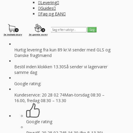
Levering
Guides
Faq og EAN
0
0
Se indkøbskurv
Se gemte varer
Hurtig levering fra kun 89 kr.
Vi sender med GLS og
Danske fragtmænd
Bestil inden klokken 13.30
Så sender vi lagervarer
samme dag
Google rating:
Kundeservice: 20 28 02 74
Man-torsdag 08:30 –
16.00, fredag 08:30 – 13.30
Google rating
Ring tlf. 20 28 02 74
8-16.30 (fre 8-13.30)