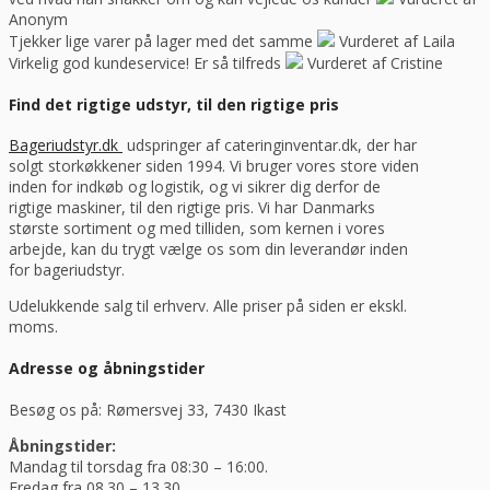
Anonym
Tjekker lige varer på lager med det samme
Vurderet af Laila
Virkelig god kundeservice! Er så tilfreds
Vurderet af Cristine
Find det rigtige udstyr, til den rigtige pris
Bageriudstyr.dk
udspringer af cateringinventar.dk, der har
solgt storkøkkener siden 1994. Vi bruger vores store viden
inden for indkøb og logistik, og vi sikrer dig derfor de
rigtige maskiner, til den rigtige pris. Vi har Danmarks
største sortiment og med tilliden, som kernen i vores
arbejde, kan du trygt vælge os som din leverandør inden
for bageriudstyr.
Udelukkende salg til erhverv. Alle priser på siden er ekskl.
moms.
Adresse og åbningstider
Besøg os på: Rømersvej 33, 7430 Ikast
Åbningstider:
Mandag til torsdag fra 08:30 – 16:00.
Fredag fra 08.30 – 13.30.