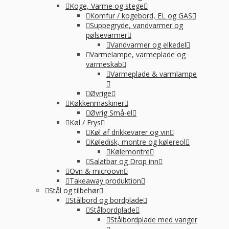
Koge, Varme og stege
Komfur / kogebord, EL og GAS
Suppegryde, vandvarmer og
pølsevarmer
Vandvarmer og elkedel
Varmelampe, varmeplade og
varmeskab
Varmeplade & varmlampe
Øvrige
Køkkenmaskiner
Øvrig Små-el
Køl / Frys
Køl af drikkevarer og vin
Køledisk, montre og kølereol
Kølemontre
Salatbar og Drop inn
Ovn & microovn
Takeaway produktion
Stål og tilbehør
Stålbord og bordplade
Stålbordplade
Stålbordplade med vanger