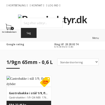
KORTBETALING
KONTAKT
LOG IND
0
Se indkøbskurv
Menu
Google rating
Ring tlf. 20 28 02 74
8-16.30 (fre 8-13.30)
1/9gn 65mm - 0,6 L
-25%
RABAT
Gastrobakke i stål 1/9, flere dybder
Gastrobakke i 1/9 GN Mål: 176 x 108 mm, fåes i flere forskelli...
FRA
22,46
kr.