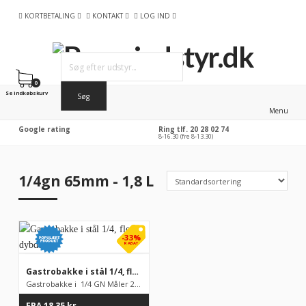
KORTBETALING
KONTAKT
LOG IND
0
Se indkøbskurv
Menu
Google rating
Ring tlf. 20 28 02 74
8-16.30 (fre 8-13.30)
1/4gn 65mm - 1,8 L
-33%
RABAT
Gastrobakke i stål 1/4, flere dybder
Gastrobakke i 1/4 GN Måler 265 x 1622 mm, fåes i flere f...
FRA
18,35
kr.