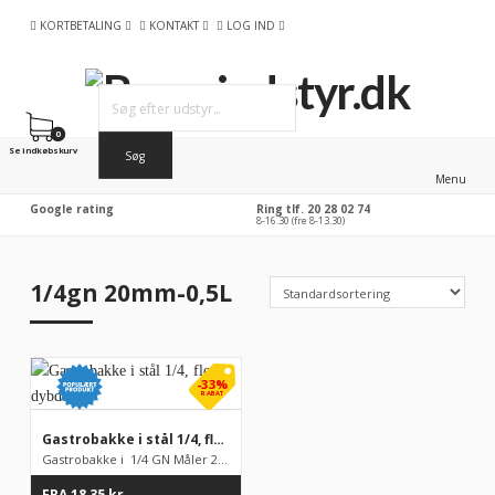
KORTBETALING
KONTAKT
LOG IND
0
Se indkøbskurv
Menu
Google rating
Ring tlf. 20 28 02 74
8-16.30 (fre 8-13.30)
1/4gn 20mm-0,5L
-33%
RABAT
Gastrobakke i stål 1/4, flere dybder
Gastrobakke i 1/4 GN Måler 265 x 1622 mm, fåes i flere f...
FRA
18,35
kr.