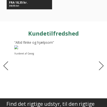
FRA
18,35
kr.
34,95
kr.
Kundetilfredshed
“Altid flinke og hjælpsom”
Vurderet af Georg
Find det rigtige udstyr, til den rigtige