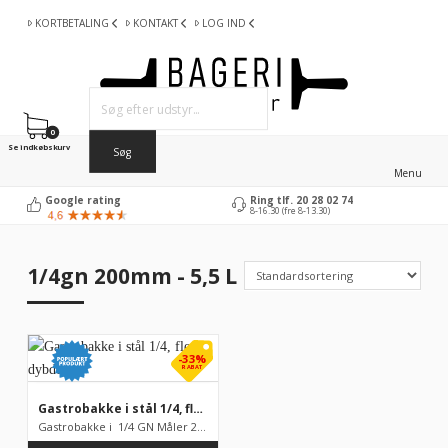
KORTBETALING
KONTAKT
LOG IND
0
Se indkøbskurv
Menu
Google rating
Ring tlf. 20 28 02 74
8-16.30 (fre 8-13.30)
1/4gn 200mm - 5,5 L
-33%
RABAT
Gastrobakke i stål 1/4, flere dybder
Gastrobakke i 1/4 GN Måler 265 x 1622 mm, fåes i flere f...