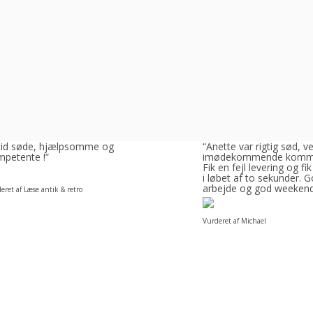
ltid søde, hjælpsomme og
“Anette var rigtig sød, v
petente !”
imødekommende komm
Fik en fejl levering og fik
i løbet af to sekunder. 
arbejde og god weeken
eret af Læse antik & retro
Vurderet af Michael