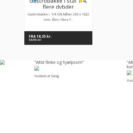
Gastrobakke i stål 1/4,
flere dybder
Gastrobakke i 1/4 GN Måler 265 x 1622
mm, fåes i flere f...
FRA
18,35
kr.
34,95
kr.
å
“Altid flinke og hjælpsom”
“A
kom
Vurderet af Georg
Vurd