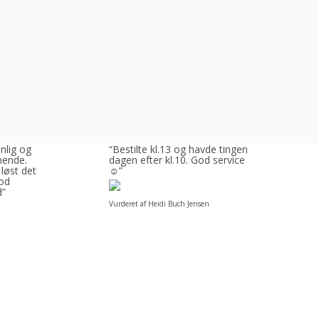
enlig og
“Bestilte kl.13 og havde tingene
ende.
dagen efter kl.10. God service
 løst det
☺”
God
d”
Vurderet af Heidi Buch Jensen