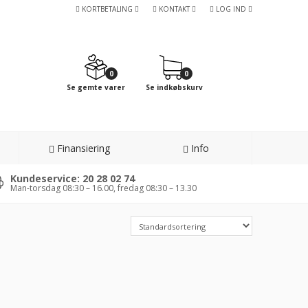
KORTBETALING
KONTAKT
LOG IND
0
0
Se gemte varer
Se indkøbskurv
Finansiering
Info
Kundeservice: 20 28 02 74
Man-torsdag 08:30 – 16.00, fredag 08:30 – 13.30