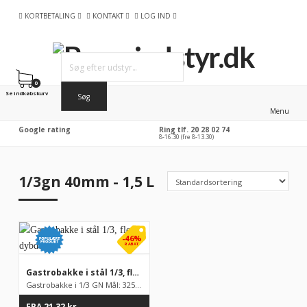
KORTBETALING
KONTAKT
LOG IND
0
Se indkøbskurv
Menu
Google rating
Ring tlf. 20 28 02 74
8-16.30 (fre 8-13.30)
1/3gn 40mm - 1,5 L
-46%
RABAT
Gastrobakke i stål 1/3, flere dybder
Gastrobakke i 1/3 GN Mål: 325 x 176 mm, fåes i flere forskelli...
FRA
21,32
kr.