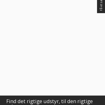
Vurderet af Käthe
God kundebetjening og der blev svaret høfligt på mine spørgsmål.
Vurderet af Kaj
Meget tilfreds. Utrolig venlig og hjælpsom betjening.
Vurderet af Steffen
Super dejlig service af Rasmus. Kanon med en medarbejder der ved
hvad han snakker om og kan vejlede os kunder
Vurderet af Anonym
Tjekker lige varer på lager med det samme
Vurderet af Laila
Virkelig god kundeservice! Er så tilfreds
Vurderet af Cristine
Find det rigtige udstyr, til den rigtige