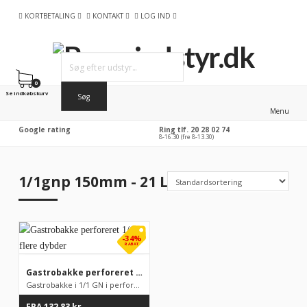
KORTBETALING
KONTAKT
LOG IND
0
Se indkøbskurv
Menu
Google rating
Ring tlf. 20 28 02 74
8-16.30 (fre 8-13.30)
1/1gnp 150mm - 21 L
-34%
RABAT
Gastrobakke perforeret 1/1, flere dybder
Gastrobakke i 1/1 GN i perforeret (med huller) Mål: 530 ...
FRA
132,83
kr.