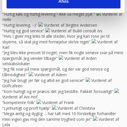
Afvis
“Hjemmeside nem og hurtig at overskue samt hurtig betjening”
Vurderet af Kai Hou
“Hurtig køb og hurtig levering ! Ikke så meget pjat “
Vurderet af
Helle
“Hurtig levering. :-)”
Vurderet af Birgitte Andersen
“Hurtig og god service”
Vurderet af Build consult Ivs
“Hvis I giver mig links til alle steder, hvor jeg kan rose jer til
skyerne, så skal jeg med fornøjelse skrive niget”
Vurderet af
Karl
“Jeg blev ikke presset til noget, men fik nogle seriøse svar på mine
spørgsmål. Jeg vender tilbage”
Vurderet af Arden
selskabslokaler
“Jeg fik svar på mine spørgsmål, og der var god service og
tålmodighed.”
Vurderet af Adem
“Jeg har brugt jer før og altid en god service!”
Vurderet af
Golfcafeen
“Kom hurtigt og er præcis det jeg bestilte. Pakket forsvarligt”
Vurderet af Ani Hof
“kompetente folk”
Vurderet af Frank
“Lynhurtigt og proff hjælp”
Vurderet af Christina
“Mega ærlig og dygtig … har talt med 10 forskellige forhandler
men ingen gav mig den samme tryghed som jer”
Vurderet af
Lida