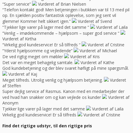
“Super service”
Vurderet af Brian Nielsen
“Telefon kontakt god! Men betjeningen i butikken var til 13 med pil
op. En sjælden positiv fantastisk oplevelse, som jeg sent vil
glemme! Kommer helt sikkert igen.”
Vurderet af Svend
“Tjekker lige varer på lager med det samme “
Vurderet af Laila
“Venlig – imødekommende – hjælpsom – super god service “
Vurderet af Kirtha
“Virkelig god kundeservice! Er så tilfreds “
Vurderet af Cristine
“Yderst hjælpsomme og vejledende”
Vurderet af Michael
De ved rigtig meget om møbler
Vurderet af Kris
Det var en meget behagelig samtale.
Vurderet af Käthe
God kundebetjening og der blev svaret høfligt på mine spørgsmål.
Vurderet af Kaj
Meget tilfreds. Utrolig venlig og hjælpsom betjening.
Vurderet
af Steffen
Super dejlig service af Rasmus. Kanon med en medarbejder der
ved hvad han snakker om og kan vejlede os kunder
Vurderet af
Anonym
Tjekker lige varer på lager med det samme
Vurderet af Laila
Virkelig god kundeservice! Er så tilfreds
Vurderet af Cristine
Find det rigtige udstyr, til den rigtige pris