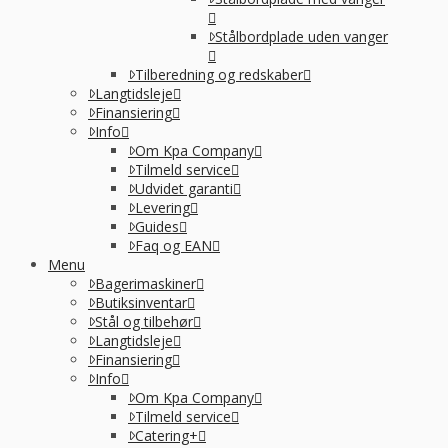
Stålbordplade uden vanger
Tilberedning og redskaber
Langtidsleje
Finansiering
Info
Om Kpa Company
Tilmeld service
Udvidet garanti
Levering
Guides
Faq og EAN
Menu
Bagerimaskiner
Butiksinventar
Stål og tilbehør
Langtidsleje
Finansiering
Info
Om Kpa Company
Tilmeld service
Catering+