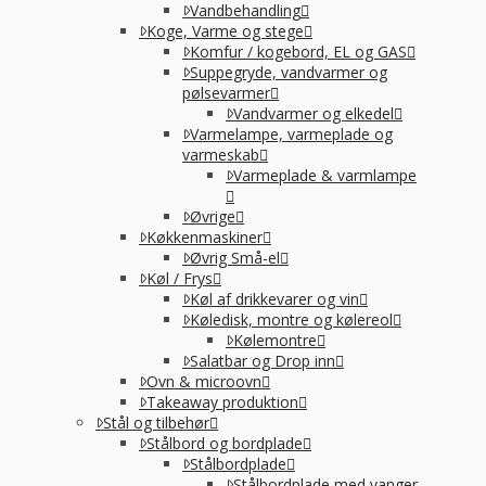
Vandbehandling
Koge, Varme og stege
Komfur / kogebord, EL og GAS
Suppegryde, vandvarmer og
pølsevarmer
Vandvarmer og elkedel
Varmelampe, varmeplade og
varmeskab
Varmeplade & varmlampe
Øvrige
Køkkenmaskiner
Øvrig Små-el
Køl / Frys
Køl af drikkevarer og vin
Køledisk, montre og kølereol
Kølemontre
Salatbar og Drop inn
Ovn & microovn
Takeaway produktion
Stål og tilbehør
Stålbord og bordplade
Stålbordplade
Stålbordplade med vanger