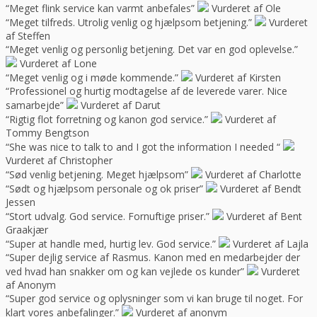
“Meget flink service kan varmt anbefales”
Vurderet af Ole
“Meget tilfreds. Utrolig venlig og hjælpsom betjening.”
Vurderet
af Steffen
“Meget venlig og personlig betjening. Det var en god oplevelse.”
Vurderet af Lone
“Meget venlig og i møde kommende.”
Vurderet af Kirsten
“Professionel og hurtig modtagelse af de leverede varer. Nice
samarbejde”
Vurderet af Darut
“Rigtig flot forretning og kanon god service.”
Vurderet af
Tommy Bengtson
“She was nice to talk to and I got the information I needed “
Vurderet af Christopher
“Sød venlig betjening. Meget hjælpsom”
Vurderet af Charlotte
“Sødt og hjælpsom personale og ok priser”
Vurderet af Bendt
Jessen
“Stort udvalg. God service. Fornuftige priser.”
Vurderet af Bent
Graakjær
“Super at handle med, hurtig lev. God service.”
Vurderet af Lajla
“Super dejlig service af Rasmus. Kanon med en medarbejder der
ved hvad han snakker om og kan vejlede os kunder”
Vurderet
af Anonym
“Super god service og oplysninger som vi kan bruge til noget. For
klart vores anbefalinger.”
Vurderet af anonym