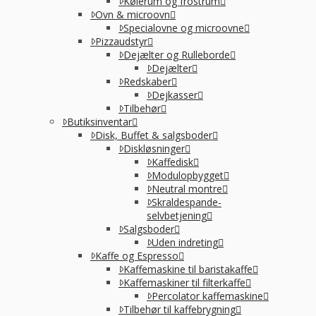
Kølerum og frostrum
Ovn & microovn
Specialovne og microovne
Pizzaudstyr
Dejælter og Rulleborde
Dejælter
Redskaber
Dejkasser
Tilbehør
Butiksinventar
Disk, Buffet & salgsboder
Diskløsninger
Kaffedisk
Modulopbygget
Neutral montre
Skraldespande-
selvbetjening
Salgsboder
Uden indreting
Kaffe og Espresso
Kaffemaskine til baristakaffe
Kaffemaskiner til filterkaffe
Percolator kaffemaskine
Tilbehør til kaffebrygning