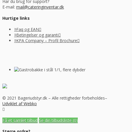
Har du brug for support?
E-mail:
mail@cateringinventar.dk
Hurtige links
Faq og EAN
Betingelser og garanti
KPA Company – Profil Brochure
© 2021 Bageriudstyr.dk – Alle rettigheder forbeholdes–
Udviklet af Webko
Få et samlet tilbud
Se din tilbudsliste
(0)
Større ordre?