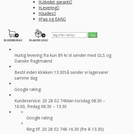
Udvidet garanti
Levering
Guides
Faq og EAN
0
0
Se indkøbskurv
Se gemte varer
Hurtig levering fra kun 89 kr.
Vi sender med GLS og
Danske fragtmænd
Bestil inden klokken 13.30
Så sender vi lagervarer
samme dag
Google rating:
Kundeservice: 20 28 02 74
Man-torsdag 08:30 –
16.00, fredag 08:30 – 13.30
Google rating
Ring tlf. 20 28 02 74
8-16.30 (fre 8-13.30)