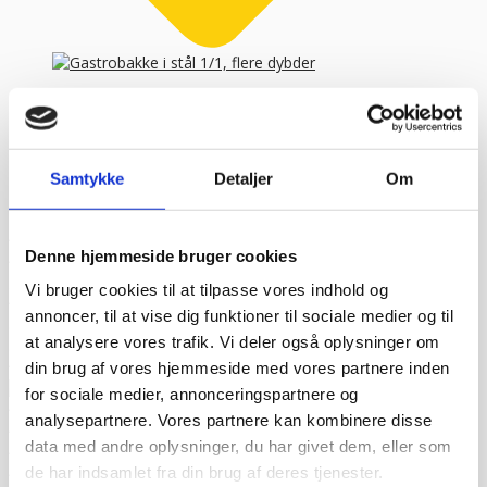
Gastrobakke i stål 1/1, flere dybder
Gastrobakke 1/1 gn – SPECIAL NET-PRIS. Måler
53&#...
Samtykke
Detaljer
Om
FRA
134,96
kr.
179,95
kr.
Vælg variant
Kundetilfredshed
“Altid flinke og hjælpsom”
Vurderet af Georg
Denne hjemmeside bruger cookies
“Altid søde, hjælpsomme og kompetente !”
Vurderet af Læse
antik & retro
Vi bruger cookies til at tilpasse vores indhold og
“Anette var rigtig sød, venlig og imødekommende kommende. Fik
annoncer, til at vise dig funktioner til sociale medier og til
en fejl levering og fik løst det i løbet af to sekunder. God arbejde
at analysere vores trafik. Vi deler også oplysninger om
og god weekend”
Vurderet af Michael
“Bestilte kl.13 og havde tingene dagen efter kl.10. God service ☺”
din brug af vores hjemmeside med vores partnere inden
Vurderet af Heidi Buch Jensen
for sociale medier, annonceringspartnere og
“De ved rigtig meget om møbler”
Vurderet af Kris
analysepartnere. Vores partnere kan kombinere disse
“Det var en meget behagelig samtale.”
Vurderet af Käthe
data med andre oplysninger, du har givet dem, eller som
“Ekspert i hvidevarer “
Vurderet af Kris
de har indsamlet fra din brug af deres tjenester.
“Er blevet mødt at hjælpsomme og utrolig søde medarbejdere”