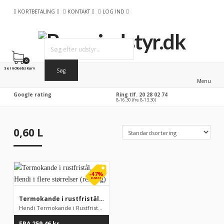
KORTBETALING
KONTAKT
LOG IND
0
Se indkøbskurv
Menu
Google rating
Ring tlf. 20 28 02 74
8-16.30 (fre 8-13.30)
0,60 L
-47%
RABAT
Termokande i rustfristål, Hendi i flere størrelser (restsalg)
Hendi Termokande i Rustfristål Dobbeltvægget rustfristål termo...
FRA
259,46
kr.