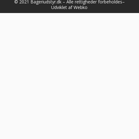
© 2021 Bageriudstyr.dk – Alle rettigheder forbeholdes–
Udviklet af Webko