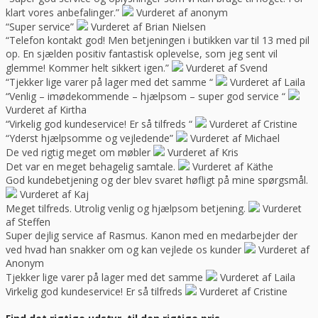
klart vores anbefalinger.”
Vurderet af anonym
“Super service”
Vurderet af Brian Nielsen
“Telefon kontakt god! Men betjeningen i butikken var til 13 med pil
op. En sjælden positiv fantastisk oplevelse, som jeg sent vil
glemme! Kommer helt sikkert igen.”
Vurderet af Svend
“Tjekker lige varer på lager med det samme “
Vurderet af Laila
“Venlig – imødekommende – hjælpsom – super god service “
Vurderet af Kirtha
“Virkelig god kundeservice! Er så tilfreds “
Vurderet af Cristine
“Yderst hjælpsomme og vejledende”
Vurderet af Michael
De ved rigtig meget om møbler
Vurderet af Kris
Det var en meget behagelig samtale.
Vurderet af Käthe
God kundebetjening og der blev svaret høfligt på mine spørgsmål.
Vurderet af Kaj
Meget tilfreds. Utrolig venlig og hjælpsom betjening.
Vurderet
af Steffen
Super dejlig service af Rasmus. Kanon med en medarbejder der
ved hvad han snakker om og kan vejlede os kunder
Vurderet af
Anonym
Tjekker lige varer på lager med det samme
Vurderet af Laila
Virkelig god kundeservice! Er så tilfreds
Vurderet af Cristine