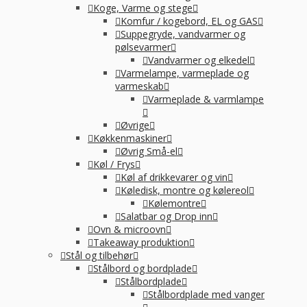
Koge, Varme og stege
Komfur / kogebord, EL og GAS
Suppegryde, vandvarmer og
pølsevarmer
Vandvarmer og elkedel
Varmelampe, varmeplade og
varmeskab
Varmeplade & varmlampe
Øvrige
Køkkenmaskiner
Øvrig Små-el
Køl / Frys
Køl af drikkevarer og vin
Køledisk, montre og kølereol
Kølemontre
Salatbar og Drop inn
Ovn & microovn
Takeaway produktion
Stål og tilbehør
Stålbord og bordplade
Stålbordplade
Stålbordplade med vanger