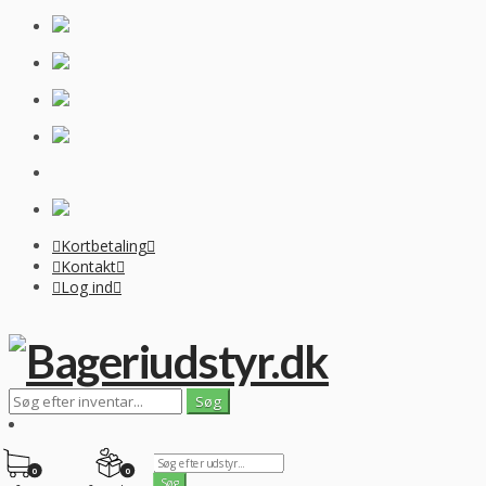
Kortbetaling
Kontakt
Log ind
0
0