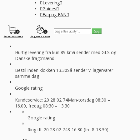
Levering
Guides
Faq og EAN
0
0
Se indkøbskurv
Se gemte varer
Hurtig levering fra kun 89 kr.
Vi sender med GLS og
Danske fragtmænd
Bestil inden klokken 13.30
Så sender vi lagervarer
samme dag
Google rating:
Kundeservice: 20 28 02 74
Man-torsdag 08:30 –
16.00, fredag 08:30 – 13.30
Google rating
Ring tlf. 20 28 02 74
8-16.30 (fre 8-13.30)