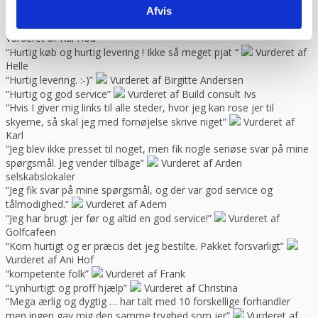
problemer. Gode priser, mm.”
Vurderet af Patricia
Afvis
“Hjemmeside nem og hurtig at overskue samt hurtig betjening”
Vurderet af Kai Hou
“Hurtig køb og hurtig levering ! Ikke så meget pjat “
Vurderet af
Helle
“Hurtig levering. :-)”
Vurderet af Birgitte Andersen
“Hurtig og god service”
Vurderet af Build consult Ivs
“Hvis I giver mig links til alle steder, hvor jeg kan rose jer til
skyerne, så skal jeg med fornøjelse skrive niget”
Vurderet af
Karl
“Jeg blev ikke presset til noget, men fik nogle seriøse svar på mine
spørgsmål. Jeg vender tilbage”
Vurderet af Arden
selskabslokaler
“Jeg fik svar på mine spørgsmål, og der var god service og
tålmodighed.”
Vurderet af Adem
“Jeg har brugt jer før og altid en god service!”
Vurderet af
Golfcafeen
“Kom hurtigt og er præcis det jeg bestilte. Pakket forsvarligt”
Vurderet af Ani Hof
“kompetente folk”
Vurderet af Frank
“Lynhurtigt og proff hjælp”
Vurderet af Christina
“Mega ærlig og dygtig … har talt med 10 forskellige forhandler
men ingen gav mig den samme tryghed som jer”
Vurderet af