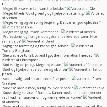
Lida
“Meget flink service kan varmt anbefales”
Vurderet af Ole
“Meget tilfreds. Utrolig venlig og hjælpsom betjening.”
Vurderet
af Steffen
“Meget venlig og personlig betjening. Det var en god oplevelse.”
Vurderet af Lone
“Meget venlig og i møde kommende.”
Vurderet af Kirsten
“Professionel og hurtig modtagelse af de leverede varer. Nice
samarbejde”
Vurderet af Darut
“Rigtig flot forretning og kanon god service.”
Vurderet af
Tommy Bengtson
“She was nice to talk to and I got the information I needed “
Vurderet af Christopher
“Sød venlig betjening. Meget hjælpsom”
Vurderet af Charlotte
“Sødt og hjælpsom personale og ok priser”
Vurderet af Bendt
Jessen
“Stort udvalg. God service. Fornuftige priser.”
Vurderet af Bent
Graakjær
“Super at handle med, hurtig lev. God service.”
Vurderet af Lajla
“Super dejlig service af Rasmus. Kanon med en medarbejder der
ved hvad han snakker om og kan vejlede os kunder”
Vurderet
af Anonym
“Super god service og oplysninger som vi kan bruge til noget. For