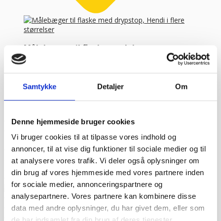
Målebæger til flaske med drypstop,
Hendi i flere størrelser
Bar Up drypfri skænker er et bartendertilbehør, som
gør det ne...
Samtykke
Detaljer
Om
FRA
65,31
kr.
119,95
kr.
Vælg variant
Kundetilfredshed
Denne hjemmeside bruger cookies
“Altid flinke og hjælpsom”
Vurderet af Georg
“Altid søde, hjælpsomme og kompetente !”
Vurderet af Læse
Vi bruger cookies til at tilpasse vores indhold og
antik & retro
annoncer, til at vise dig funktioner til sociale medier og til
“Anette var rigtig sød, venlig og imødekommende kommende. Fik
en fejl levering og fik løst det i løbet af to sekunder. God arbejde
at analysere vores trafik. Vi deler også oplysninger om
og god weekend”
Vurderet af Michael
din brug af vores hjemmeside med vores partnere inden
“Bestilte kl.13 og havde tingene dagen efter kl.10. God service ☺”
for sociale medier, annonceringspartnere og
Vurderet af Heidi Buch Jensen
analysepartnere. Vores partnere kan kombinere disse
“De ved rigtig meget om møbler”
Vurderet af Kris
data med andre oplysninger, du har givet dem, eller som
“Det var en meget behagelig samtale.”
Vurderet af Käthe
“Ekspert i hvidevarer “
Vurderet af Kris
de har indsamlet fra din brug af deres tjenester.