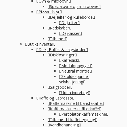
Ovn & microovn
Specialovne og microovne
Pizzaudstyr
Dejælter og Rulleborde
Dejælter
Redskaber
Dejkasser
Tilbehør
Butiksinventar
Disk, Buffet & salgsboder
Diskløsninger
Kaffedisk
Modulopbygget
Neutral montre
Skraldespande-
selvbetjening
Salgsboder
Uden indreting
Kaffe og Espresso
Kaffemaskine til baristakaffe
Kaffemaskiner til filterkaffe
Percolator kaffemaskine
Tilbehør til kaffebrygning
Vandbehandling