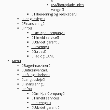
Stålbordplade uden
vanger
Tilberedning og redskaber
Langtidsleje
Finansiering
Info
Om Kpa Company
Tilmeld service
Udvidet garanti
Levering
Guides
Faq og EAN
Menu
Bagerimaskiner
Butiksinventar
Stål og tilbehør
Langtidsleje
Finansiering
Info
Om Kpa Company
Tilmeld service
Catering+
Udvidet garanti