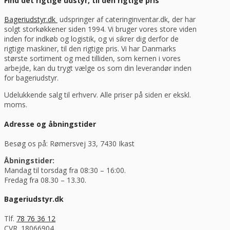
Find det rigtige udstyr, til den rigtige pris
Bageriudstyr.dk
udspringer af cateringinventar.dk, der har
solgt storkøkkener siden 1994. Vi bruger vores store viden
inden for indkøb og logistik, og vi sikrer dig derfor de
rigtige maskiner, til den rigtige pris. Vi har Danmarks
største sortiment og med tilliden, som kernen i vores
arbejde, kan du trygt vælge os som din leverandør inden
for bageriudstyr.
Udelukkende salg til erhverv. Alle priser på siden er ekskl.
moms.
Adresse og åbningstider
Besøg os på: Rømersvej 33, 7430 Ikast
Åbningstider:
Mandag til torsdag fra 08:30 – 16:00.
Fredag fra 08.30 – 13.30.
Bageriudstyr.dk
Tlf.
78 76 36 12
CVR. 18066904