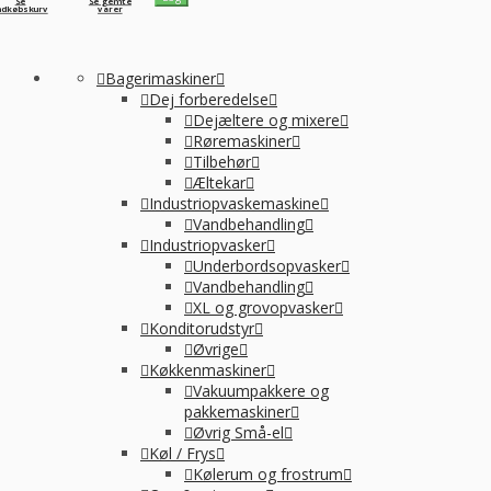
Se
Se gemte
ndkøbskurv
varer
Bagerimaskiner
Dej forberedelse
Dejæltere og mixere
Røremaskiner
Tilbehør
Æltekar
Industriopvaskemaskine
Vandbehandling
Industriopvasker
Underbordsopvasker
Vandbehandling
XL og grovopvasker
Konditorudstyr
Øvrige
Køkkenmaskiner
Vakuumpakkere og
pakkemaskiner
Øvrig Små-el
Køl / Frys
Kølerum og frostrum