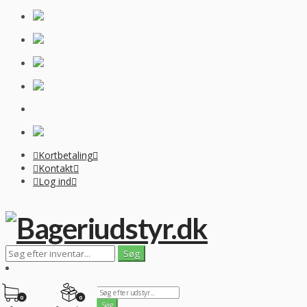
Kortbetaling
Kontakt
Log ind
0
0