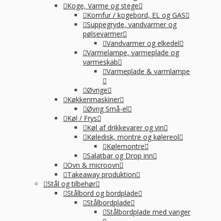
Koge, Varme og stege
Komfur / kogebord, EL og GAS
Suppegryde, vandvarmer og
pølsevarmer
Vandvarmer og elkedel
Varmelampe, varmeplade og
varmeskab
Varmeplade & varmlampe
Øvrige
Køkkenmaskiner
Øvrig Små-el
Køl / Frys
Køl af drikkevarer og vin
Køledisk, montre og kølereol
Kølemontre
Salatbar og Drop inn
Ovn & microovn
Takeaway produktion
Stål og tilbehør
Stålbord og bordplade
Stålbordplade
Stålbordplade med vanger