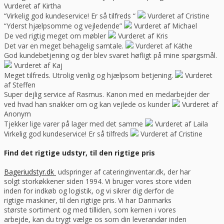
Vurderet af Kirtha
“Virkelig god kundeservice! Er så tilfreds “
Vurderet af Cristine
“Yderst hjælpsomme og vejledende”
Vurderet af Michael
De ved rigtig meget om møbler
Vurderet af Kris
Det var en meget behagelig samtale.
Vurderet af Käthe
God kundebetjening og der blev svaret høfligt på mine spørgsmål.
Vurderet af Kaj
Meget tilfreds. Utrolig venlig og hjælpsom betjening.
Vurderet
af Steffen
Super dejlig service af Rasmus. Kanon med en medarbejder der
ved hvad han snakker om og kan vejlede os kunder
Vurderet af
Anonym
Tjekker lige varer på lager med det samme
Vurderet af Laila
Virkelig god kundeservice! Er så tilfreds
Vurderet af Cristine
Find det rigtige udstyr, til den rigtige pris
Bageriudstyr.dk
udspringer af cateringinventar.dk, der har
solgt storkøkkener siden 1994. Vi bruger vores store viden
inden for indkøb og logistik, og vi sikrer dig derfor de
rigtige maskiner, til den rigtige pris. Vi har Danmarks
største sortiment og med tilliden, som kernen i vores
arbejde, kan du trygt vælge os som din leverandør inden