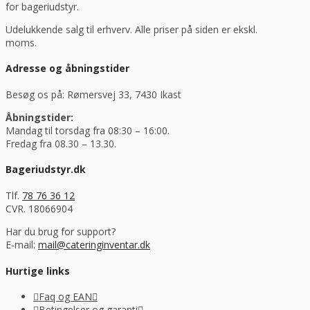
for bageriudstyr.
Udelukkende salg til erhverv. Alle priser på siden er ekskl.
moms.
Adresse og åbningstider
Besøg os på: Rømersvej 33, 7430 Ikast
Åbningstider:
Mandag til torsdag fra 08:30 – 16:00.
Fredag fra 08.30 – 13.30.
Bageriudstyr.dk
Tlf.
78 76 36 12
CVR. 18066904
Har du brug for support?
E-mail:
mail@cateringinventar.dk
Hurtige links
Faq og EAN
Betingelser og garanti