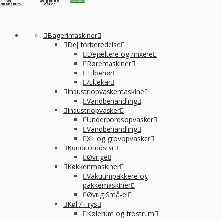
Se
Se gemte
ndkøbskurv
varer
Bagerimaskiner
Dej forberedelse
Dejæltere og mixere
Røremaskiner
Tilbehør
Æltekar
Industriopvaskemaskine
Vandbehandling
Industriopvasker
Underbordsopvasker
Vandbehandling
XL og grovopvasker
Konditorudstyr
Øvrige
Køkkenmaskiner
Vakuumpakkere og
pakkemaskiner
Øvrig Små-el
Køl / Frys
Kølerum og frostrum