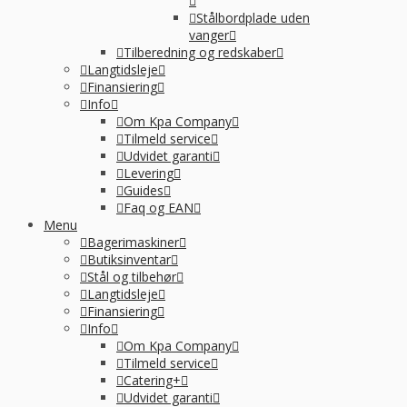
Stålbordplade uden
vanger
Tilberedning og redskaber
Langtidsleje
Finansiering
Info
Om Kpa Company
Tilmeld service
Udvidet garanti
Levering
Guides
Faq og EAN
Menu
Bagerimaskiner
Butiksinventar
Stål og tilbehør
Langtidsleje
Finansiering
Info
Om Kpa Company
Tilmeld service
Catering+
Udvidet garanti