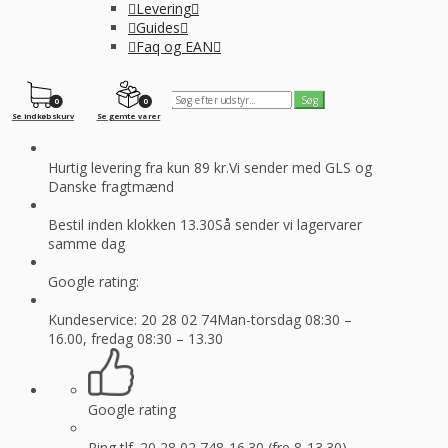
Levering
Guides
Faq og EAN
0
0
Se indkøbskurv
Se gemte varer
Hurtig levering fra kun 89 kr.
Vi sender med GLS og
Danske fragtmænd
Bestil inden klokken 13.30
Så sender vi lagervarer
samme dag
Google rating:
Kundeservice: 20 28 02 74
Man-torsdag 08:30 –
16.00, fredag 08:30 – 13.30
Google rating
Ring tlf. 20 28 02 74
8-16.30 (fre 8-13.30)