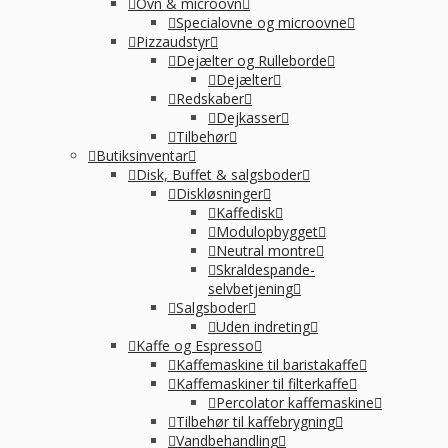
Ovn & microovn
Specialovne og microovne
Pizzaudstyr
Dejælter og Rulleborde
Dejælter
Redskaber
Dejkasser
Tilbehør
Butiksinventar
Disk, Buffet & salgsboder
Diskløsninger
Kaffedisk
Modulopbygget
Neutral montre
Skraldespande-
selvbetjening
Salgsboder
Uden indreting
Kaffe og Espresso
Kaffemaskine til baristakaffe
Kaffemaskiner til filterkaffe
Percolator kaffemaskine
Tilbehør til kaffebrygning
Vandbehandling