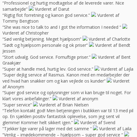
“Professionel og hurtig modtagelse af de leverede varer. Nice
samarbejde”
Vurderet af Darut
“Rigtig flot forretning og kanon god service.”
Vurderet af
Tommy Bengtson
“She was nice to talk to and I got the information I needed “
Vurderet af Christopher
“Sød venlig betjening. Meget hjælpsom”
Vurderet af Charlotte
“Sødt og hjælpsom personale og ok priser”
Vurderet af Bendt
Jessen
“Stort udvalg. God service. Fornuftige priser.”
Vurderet af Bent
Graakjær
“Super at handle med, hurtig lev. God service.”
Vurderet af Lajla
“Super dejlig service af Rasmus. Kanon med en medarbejder der
ved hvad han snakker om og kan vejlede os kunder”
Vurderet
af Anonym
“Super god service og oplysninger som vi kan bruge til noget. For
klart vores anbefalinger.”
Vurderet af anonym
“Super service”
Vurderet af Brian Nielsen
“Telefon kontakt god! Men betjeningen i butikken var til 13 med pil
op. En sjælden positiv fantastisk oplevelse, som jeg sent vil
glemme! Kommer helt sikkert igen.”
Vurderet af Svend
“Tjekker lige varer på lager med det samme “
Vurderet af Laila
“Venlig – imødekommende – hjælpsom – super god service “