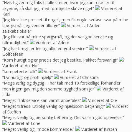
“Hvis I giver mig links til alle steder, hvor jeg kan rose jer til
skyerne, så skal jeg med fornøjelse skrive niget”
Vurderet af
Karl
“Jeg blev ikke presset til noget, men fik nogle seriøse svar på mine
spørgsmål. Jeg vender tilbage”
Vurderet af Arden
selskabslokaler
“Jeg fik svar på mine spørgsmål, og der var god service og
tålmodighed.”
Vurderet af Adem
“Jeg har brugt jer før og altid en god service!”
Vurderet af
Golfcafeen
“Kom hurtigt og er præcis det jeg bestilte. Pakket forsvarligt”
Vurderet af Ani Hof
“kompetente folk”
Vurderet af Frank
“Lynhurtigt og proff hjælp”
Vurderet af Christina
“Mega ærlig og dygtig … har talt med 10 forskellige forhandler
men ingen gav mig den samme tryghed som jer”
Vurderet af
Lida
“Meget flink service kan varmt anbefales”
Vurderet af Ole
“Meget tilfreds. Utrolig venlig og hjælpsom betjening.”
Vurderet
af Steffen
“Meget venlig og personlig betjening. Det var en god oplevelse.”
Vurderet af Lone
“Meget venlig og i møde kommende.”
Vurderet af Kirsten