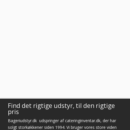
Vurderet af Kaj
Meget tilfreds. Utrolig venlig og hjælpsom betjening.
Vurderet af Steffen
Super dejlig service af Rasmus. Kanon med en medarbejder der ved
hvad han snakker om og kan vejlede os kunder
Vurderet af Anonym
Tjekker lige varer på lager med det samme
Vurderet af Laila
Virkelig god kundeservice! Er så tilfreds
Vurderet af Cristine
Find det rigtige udstyr, til den rigtige
pris
Bageriudstyr.dk
udspringer af cateringinventar.dk, der har
solgt storkøkkener siden 1994. Vi bruger vores store viden