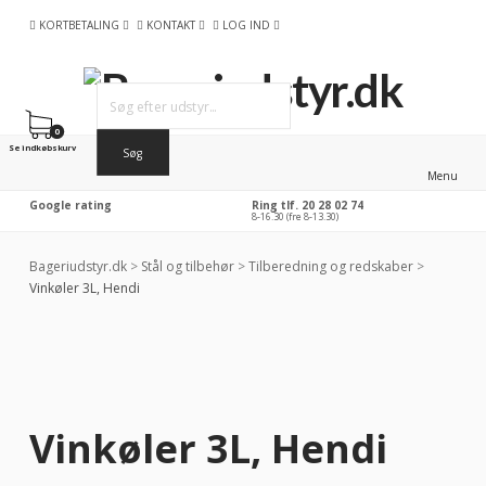
KORTBETALING
KONTAKT
LOG IND
0
Se indkøbskurv
Menu
Google rating
Ring tlf. 20 28 02 74
8-16.30 (fre 8-13.30)
Bageriudstyr.dk
>
Stål og tilbehør
>
Tilberedning og redskaber
>
Vinkøler 3L, Hendi
Vinkøler 3L, Hendi