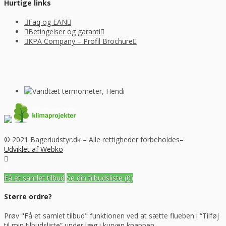
Hurtige links
Faq og EAN
Betingelser og garanti
KPA Company – Profil Brochure
© 2021 Bageriudstyr.dk – Alle rettigheder forbeholdes–
Udviklet af Webko
Få et samlet tilbud
Se din tilbudsliste
(0)
Større ordre?
Prøv "Få et samlet tilbud" funktionen ved at sætte flueben i “Tilføj
til min tilbudsliste” under læg i kurven knappen.