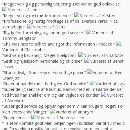
“Meget venlig og personlig betjening. Det var en god oplevelse.”
Vurderet af Lone
“Meget venlig og i møde kommende.”
Vurderet af Kirsten
“Professionel og hurtig modtagelse af de leverede varer. Nice
samarbejde”
Vurderet af Darut
“Rigtig flot forretning og kanon god service.”
Vurderet af
Tommy Bengtson
“She was nice to talk to and I got the information I needed “
Vurderet af Christopher
“Sød venlig betjening. Meget hjælpsom”
Vurderet af Charlotte
“Sødt og hjælpsom personale og ok priser”
Vurderet af Bendt
Jessen
“Stort udvalg. God service. Fornuftige priser.”
Vurderet af Bent
Graakjær
“Super at handle med, hurtig lev. God service.”
Vurderet af Lajla
“Super dejlig service af Rasmus. Kanon med en medarbejder der
ved hvad han snakker om og kan vejlede os kunder”
Vurderet
af Anonym
“Super god service og oplysninger som vi kan bruge til noget. For
klart vores anbefalinger.”
Vurderet af anonym
“Super service”
Vurderet af Brian Nielsen
“Telefon kontakt god! Men betjeningen i butikken var til 13 med pil
op. En sjælden positiv fantastisk oplevelse, som jeg sent vil