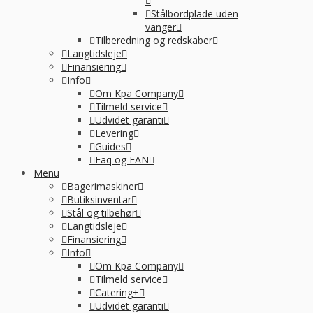
Stålbordplade uden
vanger
Tilberedning og redskaber
Langtidsleje
Finansiering
Info
Om Kpa Company
Tilmeld service
Udvidet garanti
Levering
Guides
Faq og EAN
Menu
Bagerimaskiner
Butiksinventar
Stål og tilbehør
Langtidsleje
Finansiering
Info
Om Kpa Company
Tilmeld service
Catering+
Udvidet garanti