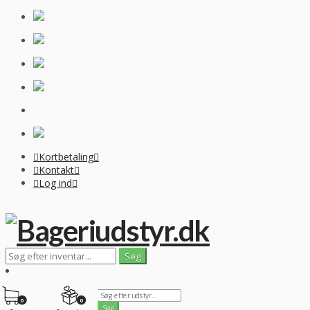
Kortbetaling
Kontakt
Log ind
0
0