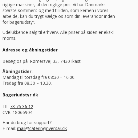
rigtige maskiner, til den rigtige pris. Vi har Danmarks
største sortiment og med tilliden, som kernen i vores
arbejde, kan du trygt vælge os som din leverandør inden
for bageriudstyr.
Udelukkende salg til erhverv. Alle priser på siden er ekskl.
moms.
Adresse og åbningstider
Besøg os på: Rømersvej 33, 7430 Ikast
Åbningstider:
Mandag til torsdag fra 08:30 – 16:00.
Fredag fra 08.30 – 13.30.
Bageriudstyr.dk
Tlf.
78 76 36 12
CVR. 18066904
Har du brug for support?
E-mail:
mail@cateringinventar.dk