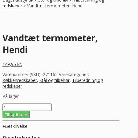
redskaber
>
Vandtæt termometer, Hendi
Vandtæt termometer,
Hendi
149,95
kr.
Varenummer (SKU):
271162
Varekategorier:
Køkkenredskaber
,
Stål og tilbehør
,
Tilberedning og
redskaber
På lager
Vandtæt
termometer,
Tilføj til kurv
Hendi
antal
Beskrivelse