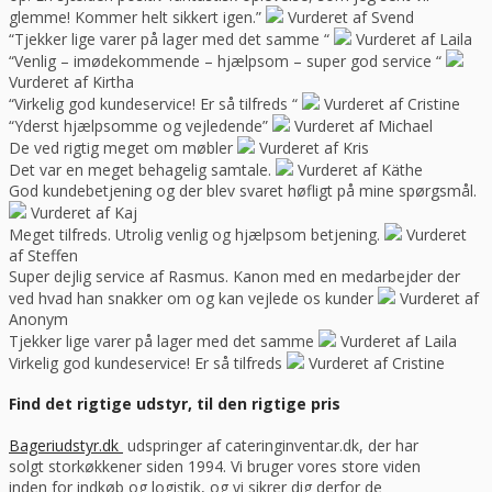
glemme! Kommer helt sikkert igen.”
Vurderet af Svend
“Tjekker lige varer på lager med det samme “
Vurderet af Laila
“Venlig – imødekommende – hjælpsom – super god service “
Vurderet af Kirtha
“Virkelig god kundeservice! Er så tilfreds “
Vurderet af Cristine
“Yderst hjælpsomme og vejledende”
Vurderet af Michael
De ved rigtig meget om møbler
Vurderet af Kris
Det var en meget behagelig samtale.
Vurderet af Käthe
God kundebetjening og der blev svaret høfligt på mine spørgsmål.
Vurderet af Kaj
Meget tilfreds. Utrolig venlig og hjælpsom betjening.
Vurderet
af Steffen
Super dejlig service af Rasmus. Kanon med en medarbejder der
ved hvad han snakker om og kan vejlede os kunder
Vurderet af
Anonym
Tjekker lige varer på lager med det samme
Vurderet af Laila
Virkelig god kundeservice! Er så tilfreds
Vurderet af Cristine
Find det rigtige udstyr, til den rigtige pris
Bageriudstyr.dk
udspringer af cateringinventar.dk, der har
solgt storkøkkener siden 1994. Vi bruger vores store viden
inden for indkøb og logistik, og vi sikrer dig derfor de