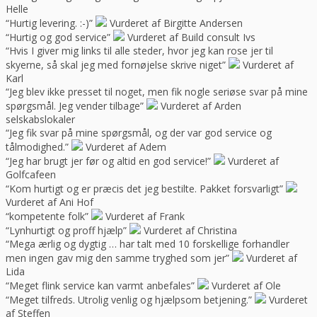
Helle
“Hurtig levering. :-)”
Vurderet af Birgitte Andersen
“Hurtig og god service”
Vurderet af Build consult Ivs
“Hvis I giver mig links til alle steder, hvor jeg kan rose jer til
skyerne, så skal jeg med fornøjelse skrive niget”
Vurderet af
Karl
“Jeg blev ikke presset til noget, men fik nogle seriøse svar på mine
spørgsmål. Jeg vender tilbage”
Vurderet af Arden
selskabslokaler
“Jeg fik svar på mine spørgsmål, og der var god service og
tålmodighed.”
Vurderet af Adem
“Jeg har brugt jer før og altid en god service!”
Vurderet af
Golfcafeen
“Kom hurtigt og er præcis det jeg bestilte. Pakket forsvarligt”
Vurderet af Ani Hof
“kompetente folk”
Vurderet af Frank
“Lynhurtigt og proff hjælp”
Vurderet af Christina
“Mega ærlig og dygtig … har talt med 10 forskellige forhandler
men ingen gav mig den samme tryghed som jer”
Vurderet af
Lida
“Meget flink service kan varmt anbefales”
Vurderet af Ole
“Meget tilfreds. Utrolig venlig og hjælpsom betjening.”
Vurderet
af Steffen