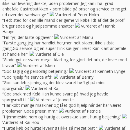
ikke har levering direkte, uden problemer. Jeg kan i høj grad
anbefale Gastrobutikken – som både på priser og service er noget
ud over det sædvanlige.”
Vurderet af Peter Holm
“Fedt sted for den lille mand der gerne vil købe lidt af det de proff
bruger søde og hjælpsomme ansatte”
Vurderet af Henrik
Hauge
“Fin fyr, der løste opgaven”
Vurderet af Marlu
“Første gang jeg har handlet her,men helt sikkert ikke sidste
gang,Go service og en super flink sælger i røret Kan klart anbefale
at handle her”
Vurderet af Ole
“Glade gutter svarer meget klart og for gjort det arb, de lover med
bravør”
Vurderet af Isken
“God faglig og personlig betjening.”
Vurderet af Kenneth Lynge
“God hjælp fra service afd”
Vurderet af Benny
“God kundebetjening og der blev svaret høfligt på mine
spørgsmål.”
Vurderet af Kaj
“God snak med Keld Han kunne svare på hvad jeg havde
spørgsmål til “
Vurderet af Jeanette
“Har købt mange maskiner og fået god hjælp når der har været
problemer. Gode priser, mm.”
Vurderet af Patricia
“Hjemmeside nem og hurtig at overskue samt hurtig betjening”
Vurderet af Kai Hou
“Hurtig køb og hurtig levering ! Ikke så meget pjat “
Vurderet af