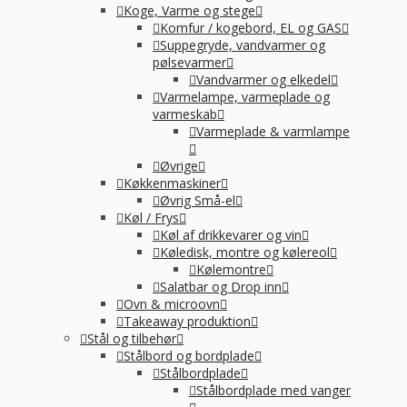
Koge, Varme og stege
Komfur / kogebord, EL og GAS
Suppegryde, vandvarmer og
pølsevarmer
Vandvarmer og elkedel
Varmelampe, varmeplade og
varmeskab
Varmeplade & varmlampe
Øvrige
Køkkenmaskiner
Øvrig Små-el
Køl / Frys
Køl af drikkevarer og vin
Køledisk, montre og kølereol
Kølemontre
Salatbar og Drop inn
Ovn & microovn
Takeaway produktion
Stål og tilbehør
Stålbord og bordplade
Stålbordplade
Stålbordplade med vanger