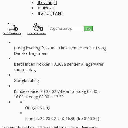
Levering
Guides
Faq og EAN
0
0
Se indkøbskurv
Se gemte varer
Hurtig levering fra kun 89 kr.
Vi sender med GLS og
Danske fragtmænd
Bestil inden klokken 13.30
Så sender vi lagervarer
samme dag
Google rating:
Kundeservice: 20 28 02 74
Man-torsdag 08:30 –
16.00, fredag 08:30 – 13.30
Google rating
Ring tlf. 20 28 02 74
8-16.30 (fre 8-13.30)
Bageriudstyr.dk
>
Stål og tilbehør
>
Tilberedning og