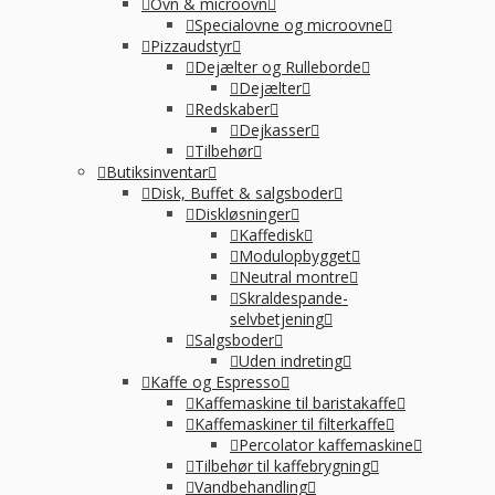
Ovn & microovn
Specialovne og microovne
Pizzaudstyr
Dejælter og Rulleborde
Dejælter
Redskaber
Dejkasser
Tilbehør
Butiksinventar
Disk, Buffet & salgsboder
Diskløsninger
Kaffedisk
Modulopbygget
Neutral montre
Skraldespande-
selvbetjening
Salgsboder
Uden indreting
Kaffe og Espresso
Kaffemaskine til baristakaffe
Kaffemaskiner til filterkaffe
Percolator kaffemaskine
Tilbehør til kaffebrygning
Vandbehandling