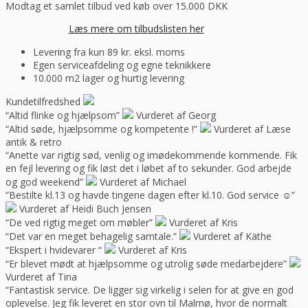
Modtag et samlet tilbud ved køb over 15.000 DKK
Læs mere om tilbudslisten her
Levering fra kun 89 kr. eksl. moms
Egen serviceafdeling og egne teknikkere
10.000 m2 lager og hurtig levering
Kundetilfredshed
“Altid flinke og hjælpsom”
Vurderet af Georg
“Altid søde, hjælpsomme og kompetente !”
Vurderet af Læse
antik & retro
“Anette var rigtig sød, venlig og imødekommende kommende. Fik
en fejl levering og fik løst det i løbet af to sekunder. God arbejde
og god weekend”
Vurderet af Michael
“Bestilte kl.13 og havde tingene dagen efter kl.10. God service ☺”
Vurderet af Heidi Buch Jensen
“De ved rigtig meget om møbler”
Vurderet af Kris
“Det var en meget behagelig samtale.”
Vurderet af Käthe
“Ekspert i hvidevarer “
Vurderet af Kris
“Er blevet mødt at hjælpsomme og utrolig søde medarbejdere”
Vurderet af Tina
“Fantastisk service. De ligger sig virkelig i selen for at give en god
oplevelse. Jeg fik leveret en stor ovn til Malmø, hvor de normalt