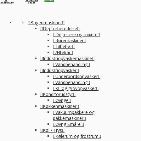
Se
Se gemte
ndkøbskurv
varer
Bagerimaskiner
Dej forberedelse
Dejæltere og mixere
Røremaskiner
Tilbehør
Æltekar
Industriopvaskemaskine
Vandbehandling
Industriopvasker
Underbordsopvasker
Vandbehandling
XL og grovopvasker
Konditorudstyr
Øvrige
Køkkenmaskiner
Vakuumpakkere og
pakkemaskiner
Øvrig Små-el
Køl / Frys
Kølerum og frostrum