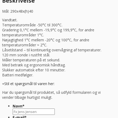
Beskrivelse
Mål: 290x48x(h)40
Vandtæt.
Temperaturområde -50°C til 300°C.
Gradering 0,1°C mellem -19,9°C og 199,9°C, for andre
temperaturområder 1°C.
Nøjagtighed 1°C mellem -20°C og 100°C, for andre
temperaturområder ≈ 2°C.
Låsetilstand – til kontinuerlig overvågning af temperaturer.
120 mm sonde i rustfrit stål.
Måler temperaturen på et sekund.
Med betræk og ergonomisk håndtag.
Slukker automatisk efter 10 minutter.
Batteri medfølger.
Stil et spørgsmål til varen her:
Har du spørgsmål til produktet, så udfyld formularen og vi
vender tilbage hurtigst muligt.
Navn
*
E-mail
*