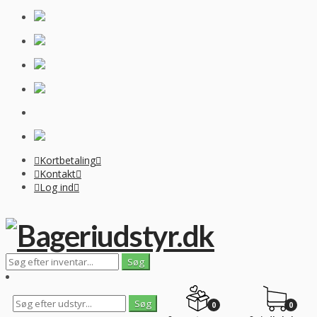
Kortbetaling
Kontakt
Log ind
0
0