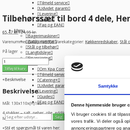
Tilmeld service
Udvidet garanti
Levering
Tilbehørssæt til bord 4 dele, He
Guides
Faq og EAN
Menu
65,47
kr.
124,95
kr.
Bagerimaskiner
Butiksinventar
Varenummer (SKU):
465356
Varekategorier:
Køkkenredskaber
,
Stål 
Stål og tilbehør
På lager
Langtidsleje
Finansiering
Tilbehørssæt
Info
til
Tilføj til kurv
Om Kpa Company
bord
Tilmeld service
4
Beskrivelse
Catering+
dele,
Udvidet garanti
Samtykke
Hendi
Beskrivelse
Levering
antal
Guides
Faq og EAN
Mål: 130x110x(H)185
Denne hjemmeside bruger c
4 stykker – salt, peber, olie, eddike.
Vi bruger cookies til at tilpas
Mat finish.
0
0
vores trafik. Vi deler også 
Se gemte varer
Se indkøbskurv
Stil et spørgsmål til varen her:
annonceringspartnere og anal