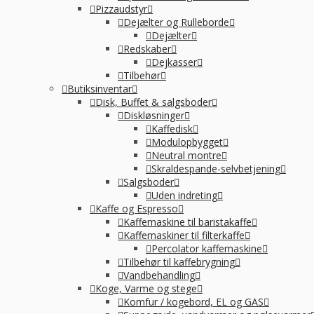
Pizzaudstyr
Dejælter og Rulleborde
Dejælter
-
Redskaber
Dejkasser
Tilbehør
Butiksinventar
Disk, Buffet & salgsboder
Diskløsninger
Kaffedisk
Modulopbygget
Neutral montre
Skraldespande-selvbetjening
Salgsboder
Uden indreting
Kaffe og Espresso
Kaffemaskine til baristakaffe
Kaffemaskiner til filterkaffe
Percolator kaffemaskine
Tilbehør til kaffebrygning
Vandbehandling
Koge, Varme og stege
Komfur / kogebord, EL og GAS