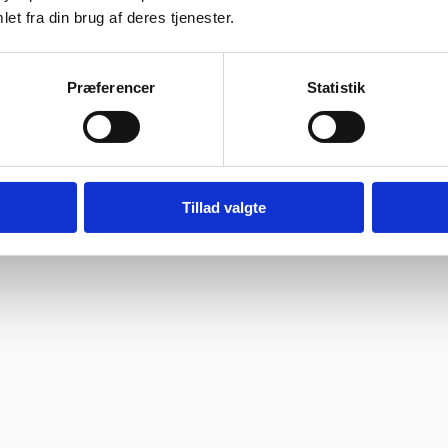
et fra din brug af deres tjenester.
ragtmænd
bage hurtigst muligt.
Præferencer
Statistik
08:30 – 13.30
Tillad valgte