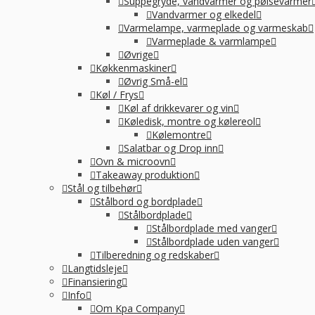
R
Suppegryde, vandvarmer og pølsevarmer
Vandvarmer og elkedel
Varmelampe, varmeplade og varmeskab
Varmeplade & varmlampe
Øvrige
Køkkenmaskiner
Øvrig Små-el
Køl / Frys
Køl af drikkevarer og vin
Køledisk, montre og kølereol
Kølemontre
Salatbar og Drop inn
Ovn & microovn
Takeaway produktion
Stål og tilbehør
Stålbord og bordplade
Stålbordplade
Stålbordplade med vanger
Stålbordplade uden vanger
Tilberedning og redskaber
Langtidsleje
Finansiering
Info
Om Kpa Company