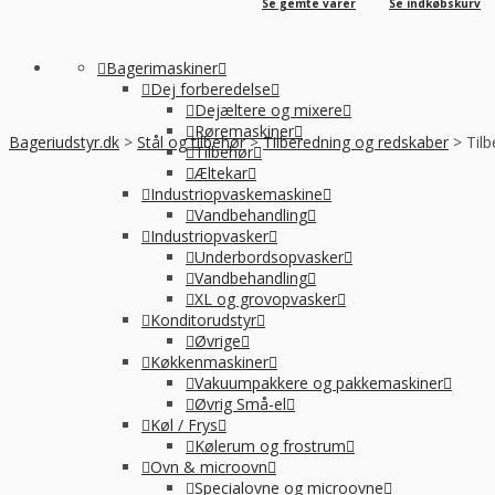
Se gemte varer
Se indkøbskurv
Bagerimaskiner
Dej forberedelse
Dejæltere og mixere
Røremaskiner
Bageriudstyr.dk
>
Stål og tilbehør
>
Tilberedning og redskaber
>
Tilb
Tilbehør
Æltekar
Industriopvaskemaskine
Vandbehandling
Industriopvasker
Underbordsopvasker
Vandbehandling
XL og grovopvasker
Konditorudstyr
Øvrige
Køkkenmaskiner
Vakuumpakkere og pakkemaskiner
Øvrig Små-el
Køl / Frys
Kølerum og frostrum
Ovn & microovn
Specialovne og microovne