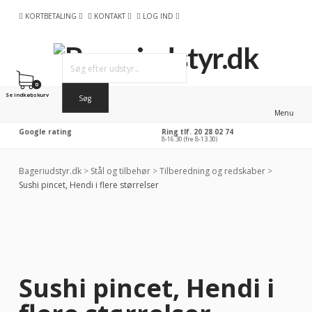
KORTBETALING
KONTAKT
LOG IND
0
Se indkøbskurv
Menu
Google rating
Ring tlf. 20 28 02 74
8-16.30 (fre 8-13.30)
Bageriudstyr.dk
>
Stål og tilbehør
>
Tilberedning og redskaber
>
Sushi pincet, Hendi i flere størrelser
-48%
RABAT
Sushi pincet, Hendi i