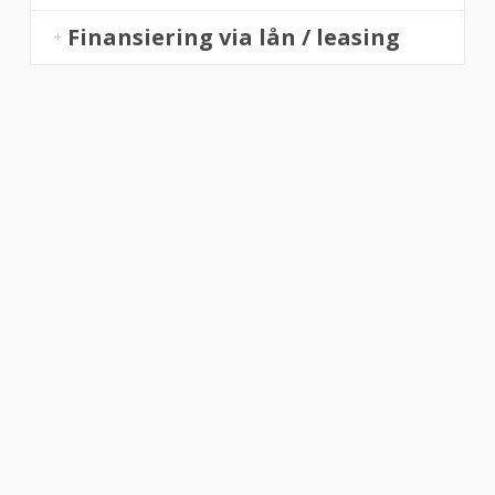
Finansiering via lån / leasing
“Altid flinke og hjælpsom”
Vurderet af Georg
“Altid søde, hjælpsomme og kompetente !”
Vurderet af Læse antik & retro
“Anette var rigtig sød, venlig og imødekommende kommende. Fik en
fejl levering og fik løst det i løbet af to sekunder. God arbejde og god
weekend”