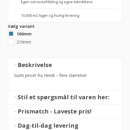
Egen serviceafdeling og egne teknikkere
10.000 m2 lager og hurtig levering
Vælg variant
160mm
210mm
Sushi
Beskrivelse
pincet,
Hendi
Sushi pincet fra Hendi – flere størrelser
i
flere
størrelser
Stil et spørgsmål til varen her:
antal
Prismatch - Laveste pris!
Dag-til-dag levering