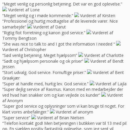
“Meget venlig og personlig betjening. Det var en god oplevelse.”
Vurderet af Lone
“Meget venlig og i møde kommende.”
Vurderet af Kirsten
“Professionel og hurtig modtagelse af de leverede varer. Nice
samarbejde”
Vurderet af Darut
“Rigtig flot forretning og kanon god service.”
Vurderet af
Tommy Bengtson
“She was nice to talk to and I got the information I needed “
Vurderet af Christopher
“Sød venlig betjening. Meget hjælpsom”
Vurderet af Charlotte
“Sødt og hjælpsom personale og ok priser”
Vurderet af Bendt
Jessen
“Stort udvalg. God service. Fornuftige priser.”
Vurderet af Bent
Graakjær
“Super at handle med, hurtig lev. God service.”
Vurderet af Lajla
“Super dejlig service af Rasmus. Kanon med en medarbejder der
ved hvad han snakker om og kan vejlede os kunder”
Vurderet
af Anonym
“Super god service og oplysninger som vi kan bruge til noget. For
klart vores anbefalinger.”
Vurderet af anonym
“Super service”
Vurderet af Brian Nielsen
“Telefon kontakt god! Men betjeningen i butikken var til 13 med pil
op. En sjælden positiv fantastisk oplevelse, som jeg sent vil