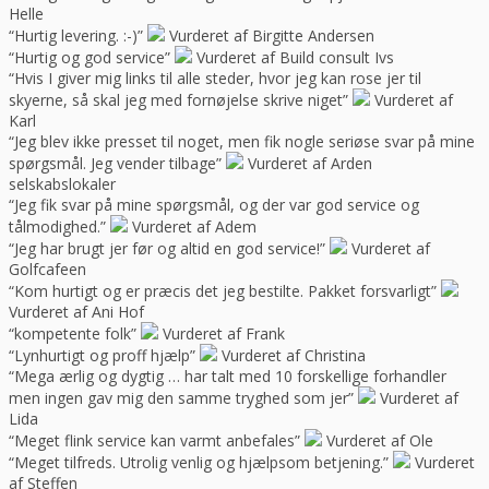
Helle
“Hurtig levering. :-)”
Vurderet af Birgitte Andersen
“Hurtig og god service”
Vurderet af Build consult Ivs
“Hvis I giver mig links til alle steder, hvor jeg kan rose jer til
skyerne, så skal jeg med fornøjelse skrive niget”
Vurderet af
Karl
“Jeg blev ikke presset til noget, men fik nogle seriøse svar på mine
spørgsmål. Jeg vender tilbage”
Vurderet af Arden
selskabslokaler
“Jeg fik svar på mine spørgsmål, og der var god service og
tålmodighed.”
Vurderet af Adem
“Jeg har brugt jer før og altid en god service!”
Vurderet af
Golfcafeen
“Kom hurtigt og er præcis det jeg bestilte. Pakket forsvarligt”
Vurderet af Ani Hof
“kompetente folk”
Vurderet af Frank
“Lynhurtigt og proff hjælp”
Vurderet af Christina
“Mega ærlig og dygtig … har talt med 10 forskellige forhandler
men ingen gav mig den samme tryghed som jer”
Vurderet af
Lida
“Meget flink service kan varmt anbefales”
Vurderet af Ole
“Meget tilfreds. Utrolig venlig og hjælpsom betjening.”
Vurderet
af Steffen