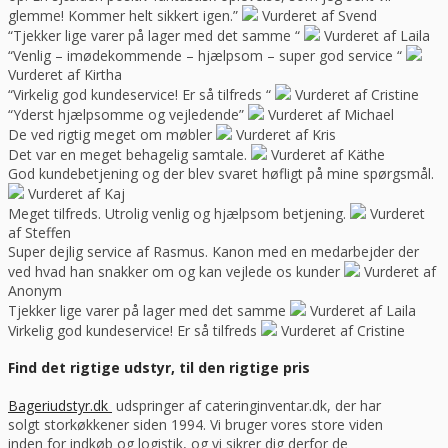
glemme! Kommer helt sikkert igen.”
Vurderet af Svend
“Tjekker lige varer på lager med det samme “
Vurderet af Laila
“Venlig – imødekommende – hjælpsom – super god service “
Vurderet af Kirtha
“Virkelig god kundeservice! Er så tilfreds “
Vurderet af Cristine
“Yderst hjælpsomme og vejledende”
Vurderet af Michael
De ved rigtig meget om møbler
Vurderet af Kris
Det var en meget behagelig samtale.
Vurderet af Käthe
God kundebetjening og der blev svaret høfligt på mine spørgsmål.
Vurderet af Kaj
Meget tilfreds. Utrolig venlig og hjælpsom betjening.
Vurderet
af Steffen
Super dejlig service af Rasmus. Kanon med en medarbejder der
ved hvad han snakker om og kan vejlede os kunder
Vurderet af
Anonym
Tjekker lige varer på lager med det samme
Vurderet af Laila
Virkelig god kundeservice! Er så tilfreds
Vurderet af Cristine
Find det rigtige udstyr, til den rigtige pris
Bageriudstyr.dk
udspringer af cateringinventar.dk, der har
solgt storkøkkener siden 1994. Vi bruger vores store viden
inden for indkøb og logistik, og vi sikrer dig derfor de