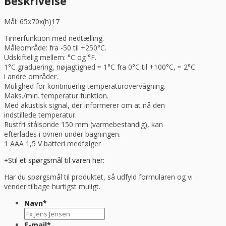
Beskrivelse
Mål: 65x70x(h)17
Timerfunktion med nedtælling.
Måleområde: fra -50 til +250°C.
Udskiftelig mellem: °C og °F.
1°C graduering, nøjagtighed ≈ 1°C fra 0°C til +100°C, ≈ 2°C
i andre områder.
Mulighed for kontinuerlig temperaturovervågning.
Maks./min. temperatur funktion.
Med akustisk signal, der informerer om at nå den
indstillede temperatur.
Rustfri stålsonde 150 mm (varmebestandig), kan
efterlades i ovnen under bagningen.
1 AAA 1,5 V batteri medfølger
Stil et spørgsmål til varen her:
Har du spørgsmål til produktet, så udfyld formularen og vi
vender tilbage hurtigst muligt.
Navn
*
E-mail
*