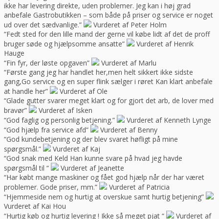
ikke har levering direkte, uden problemer. Jeg kan i høj grad
anbefale Gastrobutikken – som både på priser og service er noget
ud over det sædvanlige.”
Vurderet af Peter Holm
“Fedt sted for den lille mand der gerne vil købe lidt af det de proff
bruger søde og hjælpsomme ansatte”
Vurderet af Henrik
Hauge
“Fin fyr, der løste opgaven”
Vurderet af Marlu
“Første gang jeg har handlet her,men helt sikkert ikke sidste
gang,Go service og en super flink sælger i røret Kan klart anbefale
at handle her”
Vurderet af Ole
“Glade gutter svarer meget klart og for gjort det arb, de lover med
bravør”
Vurderet af Isken
“God faglig og personlig betjening.”
Vurderet af Kenneth Lynge
“God hjælp fra service afd”
Vurderet af Benny
“God kundebetjening og der blev svaret høfligt på mine
spørgsmål.”
Vurderet af Kaj
“God snak med Keld Han kunne svare på hvad jeg havde
spørgsmål til “
Vurderet af Jeanette
“Har købt mange maskiner og fået god hjælp når der har været
problemer. Gode priser, mm.”
Vurderet af Patricia
“Hjemmeside nem og hurtig at overskue samt hurtig betjening”
Vurderet af Kai Hou
“Hurtig køb og hurtig levering ! Ikke så meget pjat “
Vurderet af