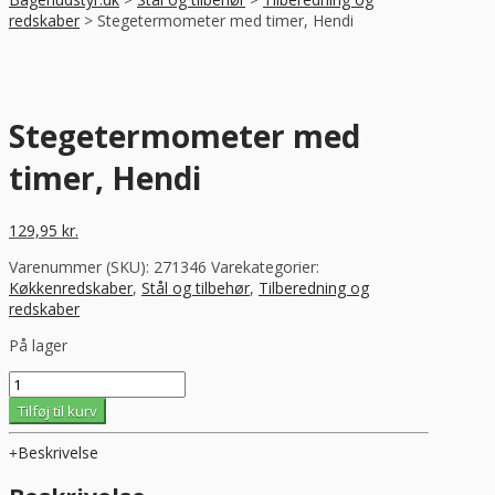
redskaber
>
Stegetermometer med timer, Hendi
Stegetermometer med
timer, Hendi
129,95
kr.
Varenummer (SKU):
271346
Varekategorier:
Køkkenredskaber
,
Stål og tilbehør
,
Tilberedning og
redskaber
På lager
Stegetermometer
med
Tilføj til kurv
timer,
Hendi
Beskrivelse
antal