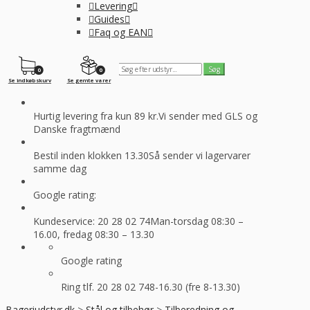
Levering
Guides
Faq og EAN
0
0
Se indkøbskurv
Se gemte varer
Hurtig levering fra kun 89 kr.
Vi sender med GLS og
Danske fragtmænd
Bestil inden klokken 13.30
Så sender vi lagervarer
samme dag
Google rating:
Kundeservice: 20 28 02 74
Man-torsdag 08:30 –
16.00, fredag 08:30 – 13.30
Google rating
Ring tlf. 20 28 02 74
8-16.30 (fre 8-13.30)
Bageriudstyr.dk
>
Stål og tilbehør
>
Tilberedning og