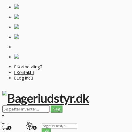
Kortbetaling
Kontakt
Log ind
0
0