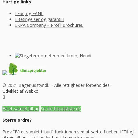
Hurtige links
Faq og EAN
Betingelser og garanti
KPA Company – Profil Brochure
© 2021 Bageriudstyr.dk – Alle rettigheder forbeholdes–
Udviklet af Webko
Få et samlet tilbud
Se din tilbudsliste
(0)
Større ordre?
Prøv "Få et samlet tilbud" funktionen ved at sætte flueben i “Tilføj
til min tilbudsliste” under læg i kurven knappen.