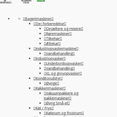
Se
Se gemte
ndkøbskurv
varer
Bagerimaskiner
Dej forberedelse
Dejæltere og mixere
Røremaskiner
Tilbehør
Æltekar
Industriopvaskemaskine
Vandbehandling
Industriopvasker
Underbordsopvasker
Vandbehandling
XL og grovopvasker
Konditorudstyr
Øvrige
Køkkenmaskiner
Vakuumpakkere og
pakkemaskiner
Øvrig Små-el
Køl / Frys
Kølerum og frostrum