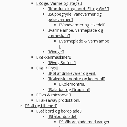
Koge, Varme og stege
Komfur / kogebord, EL og GAS
Suppegryde, vandvarmer og
pølsevarmer
Vandvarmer og elkedel
Varmelampe, varmeplade og
varmeskab
Varmeplade & varmlampe
Øvrige
Køkkenmaskiner
Øvrig Små-el
Køl / Frys
Køl af drikkevarer og vin
Køledisk, montre og kølereol
Kølemontre
Salatbar og Drop inn
Ovn & microovn
Takeaway produktion
Stål og tilbehør
Stålbord og bordplade
Stålbordplade
Stålbordplade med vanger