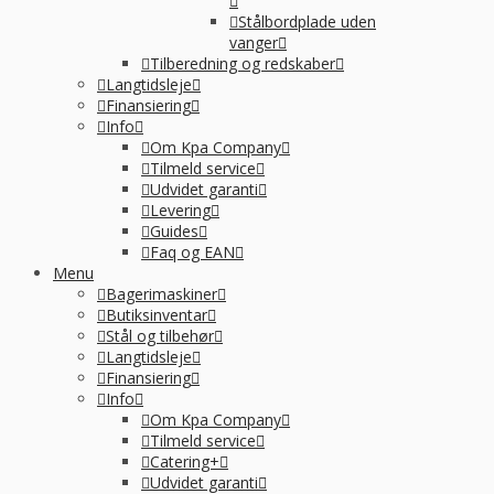
Stålbordplade uden
vanger
Tilberedning og redskaber
Langtidsleje
Finansiering
Info
Om Kpa Company
Tilmeld service
Udvidet garanti
Levering
Guides
Faq og EAN
Menu
Bagerimaskiner
Butiksinventar
Stål og tilbehør
Langtidsleje
Finansiering
Info
Om Kpa Company
Tilmeld service
Catering+
Udvidet garanti