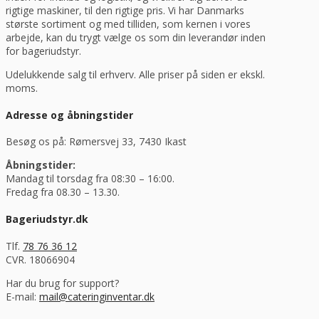
rigtige maskiner, til den rigtige pris. Vi har Danmarks
største sortiment og med tilliden, som kernen i vores
arbejde, kan du trygt vælge os som din leverandør inden
for bageriudstyr.
Udelukkende salg til erhverv. Alle priser på siden er ekskl.
moms.
Adresse og åbningstider
Besøg os på: Rømersvej 33, 7430 Ikast
Åbningstider:
Mandag til torsdag fra 08:30 – 16:00.
Fredag fra 08.30 – 13.30.
Bageriudstyr.dk
Tlf.
78 76 36 12
CVR. 18066904
Har du brug for support?
E-mail:
mail@cateringinventar.dk