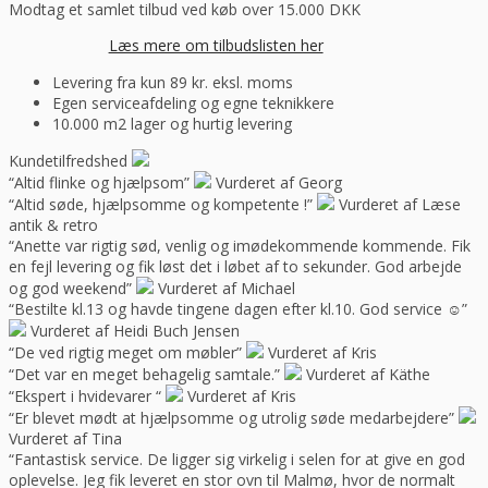
Modtag et samlet tilbud ved køb over 15.000 DKK
Læs mere om tilbudslisten her
Levering fra kun 89 kr. eksl. moms
Egen serviceafdeling og egne teknikkere
10.000 m2 lager og hurtig levering
Kundetilfredshed
“Altid flinke og hjælpsom”
Vurderet af Georg
“Altid søde, hjælpsomme og kompetente !”
Vurderet af Læse
antik & retro
“Anette var rigtig sød, venlig og imødekommende kommende. Fik
en fejl levering og fik løst det i løbet af to sekunder. God arbejde
og god weekend”
Vurderet af Michael
“Bestilte kl.13 og havde tingene dagen efter kl.10. God service ☺”
Vurderet af Heidi Buch Jensen
“De ved rigtig meget om møbler”
Vurderet af Kris
“Det var en meget behagelig samtale.”
Vurderet af Käthe
“Ekspert i hvidevarer “
Vurderet af Kris
“Er blevet mødt at hjælpsomme og utrolig søde medarbejdere”
Vurderet af Tina
“Fantastisk service. De ligger sig virkelig i selen for at give en god
oplevelse. Jeg fik leveret en stor ovn til Malmø, hvor de normalt