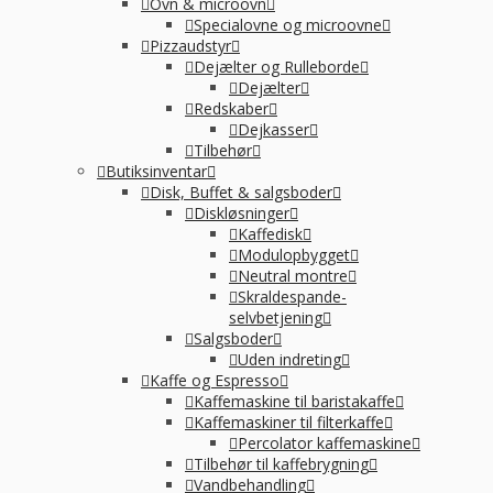
Ovn & microovn
Specialovne og microovne
Pizzaudstyr
Dejælter og Rulleborde
Dejælter
Redskaber
Dejkasser
Tilbehør
Butiksinventar
Disk, Buffet & salgsboder
Diskløsninger
Kaffedisk
Modulopbygget
Neutral montre
Skraldespande-
selvbetjening
Salgsboder
Uden indreting
Kaffe og Espresso
Kaffemaskine til baristakaffe
Kaffemaskiner til filterkaffe
Percolator kaffemaskine
Tilbehør til kaffebrygning
Vandbehandling