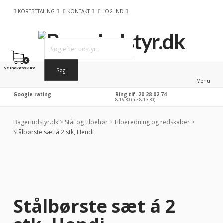
KORTBETALING
KONTAKT
LOG IND
0
Se indkøbskurv
Menu
Google rating
Ring tlf. 20 28 02 74
8-16.30 (fre 8-13.30)
Bageriudstyr.dk
>
Stål og tilbehør
>
Tilberedning og redskaber
>
Stålbørste sæt á 2 stk, Hendi
Stålbørste sæt á 2