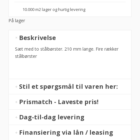
10.000 m2 lager og hurtig levering
På lager
Stålbørste
Beskrivelse
sæt
á
Sæt med to stålbørster. 210 mm lange. Fire rækker
2
stålbørster
stk,
Hendi
antal
Stil et spørgsmål til varen her:
Prismatch - Laveste pris!
Dag-til-dag levering
Finansiering via lån / leasing