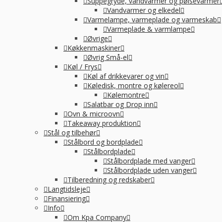
R
Suppegryde, vandvarmer og pølsevarmer
Vandvarmer og elkedel
Varmelampe, varmeplade og varmeskab
Varmeplade & varmlampe
Øvrige
Køkkenmaskiner
Øvrig Små-el
Køl / Frys
Køl af drikkevarer og vin
Køledisk, montre og kølereol
Kølemontre
Salatbar og Drop inn
Ovn & microovn
Takeaway produktion
Stål og tilbehør
Stålbord og bordplade
Stålbordplade
Stålbordplade med vanger
Stålbordplade uden vanger
Tilberedning og redskaber
Langtidsleje
Finansiering
Info
Om Kpa Company