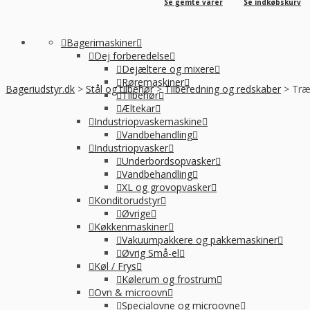
Se gemte varer
Se indkøbskurv
Bagerimaskiner
Dej forberedelse
Dejæltere og mixere
Røremaskiner
Bageriudstyr.dk
>
Stål og tilbehør
>
Tilberedning og redskaber
>
Træs
Tilbehør
Æltekar
Industriopvaskemaskine
Vandbehandling
Industriopvasker
Underbordsopvasker
Vandbehandling
XL og grovopvasker
Konditorudstyr
Øvrige
Køkkenmaskiner
Vakuumpakkere og pakkemaskiner
Øvrig Små-el
Køl / Frys
Kølerum og frostrum
Ovn & microovn
Specialovne og microovne