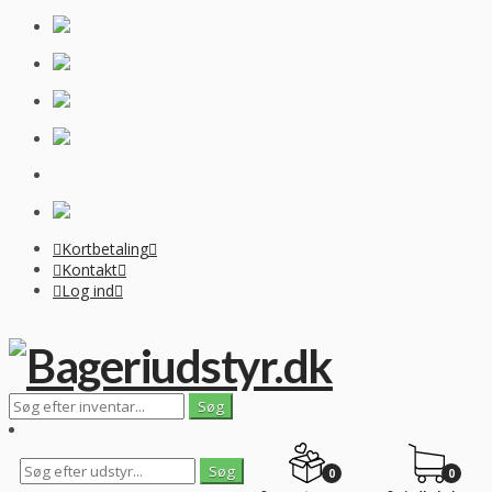
Kortbetaling
Kontakt
Log ind
0
0