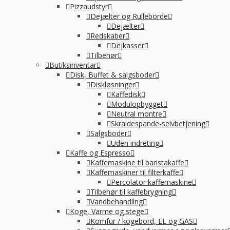
Pizzaudstyr
Dejælter og Rulleborde
Dejælter
-
Redskaber
Dejkasser
Tilbehør
Butiksinventar
Disk, Buffet & salgsboder
Diskløsninger
Kaffedisk
Modulopbygget
Neutral montre
Skraldespande-selvbetjening
Salgsboder
Uden indreting
Kaffe og Espresso
Kaffemaskine til baristakaffe
Kaffemaskiner til filterkaffe
Percolator kaffemaskine
Tilbehør til kaffebrygning
Vandbehandling
Koge, Varme og stege
Komfur / kogebord, EL og GAS