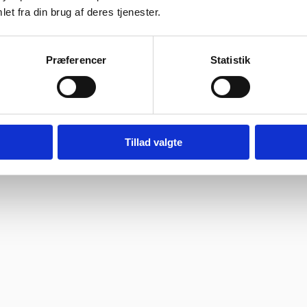
et fra din brug af deres tjenester.
ragtmænd
Præferencer
Statistik
bage hurtigst muligt.
08:30 – 13.30
Tillad valgte