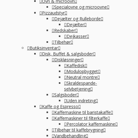
Ovn & microovn
Specialovne og microovne
Pizzaudstyr
Dejælter og Rulleborde
Dejælter
Redskaber
Dejkasser
Tilbehør
Butiksinventar
Disk, Buffet & salgsboder
Diskløsninger
Kaffedisk
Modulopbygget
Neutral montre
Skraldespande-
selvbetjening
Salgsboder
Uden indreting
Kaffe og Espresso
Kaffemaskine til baristakaffe
Kaffemaskiner til filterkaffe
Percolator kaffemaskine
Tilbehør til kaffebrygning
Vandbehandling