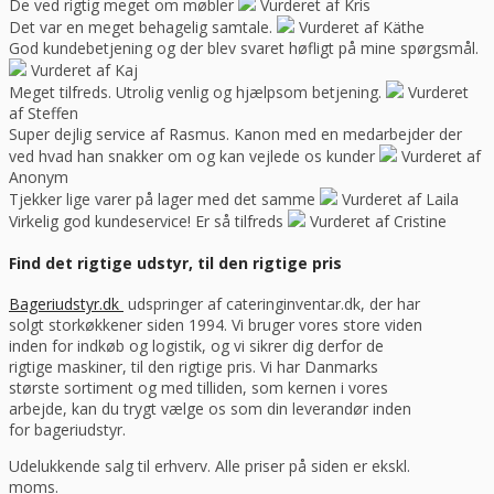
De ved rigtig meget om møbler
Vurderet af Kris
Det var en meget behagelig samtale.
Vurderet af Käthe
God kundebetjening og der blev svaret høfligt på mine spørgsmål.
Vurderet af Kaj
Meget tilfreds. Utrolig venlig og hjælpsom betjening.
Vurderet
af Steffen
Super dejlig service af Rasmus. Kanon med en medarbejder der
ved hvad han snakker om og kan vejlede os kunder
Vurderet af
Anonym
Tjekker lige varer på lager med det samme
Vurderet af Laila
Virkelig god kundeservice! Er så tilfreds
Vurderet af Cristine
Find det rigtige udstyr, til den rigtige pris
Bageriudstyr.dk
udspringer af cateringinventar.dk, der har
solgt storkøkkener siden 1994. Vi bruger vores store viden
inden for indkøb og logistik, og vi sikrer dig derfor de
rigtige maskiner, til den rigtige pris. Vi har Danmarks
største sortiment og med tilliden, som kernen i vores
arbejde, kan du trygt vælge os som din leverandør inden
for bageriudstyr.
Udelukkende salg til erhverv. Alle priser på siden er ekskl.
moms.