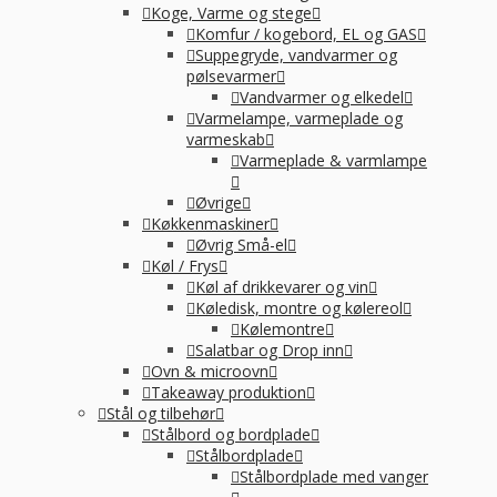
Koge, Varme og stege
Komfur / kogebord, EL og GAS
Suppegryde, vandvarmer og
pølsevarmer
Vandvarmer og elkedel
Varmelampe, varmeplade og
varmeskab
Varmeplade & varmlampe
Øvrige
Køkkenmaskiner
Øvrig Små-el
Køl / Frys
Køl af drikkevarer og vin
Køledisk, montre og kølereol
Kølemontre
Salatbar og Drop inn
Ovn & microovn
Takeaway produktion
Stål og tilbehør
Stålbord og bordplade
Stålbordplade
Stålbordplade med vanger