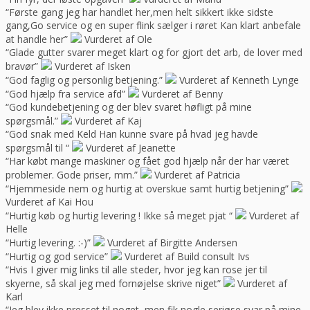
“Første gang jeg har handlet her,men helt sikkert ikke sidste
gang,Go service og en super flink sælger i røret Kan klart anbefale
at handle her”
Vurderet af Ole
“Glade gutter svarer meget klart og for gjort det arb, de lover med
bravør”
Vurderet af Isken
“God faglig og personlig betjening.”
Vurderet af Kenneth Lynge
“God hjælp fra service afd”
Vurderet af Benny
“God kundebetjening og der blev svaret høfligt på mine
spørgsmål.”
Vurderet af Kaj
“God snak med Keld Han kunne svare på hvad jeg havde
spørgsmål til “
Vurderet af Jeanette
“Har købt mange maskiner og fået god hjælp når der har været
problemer. Gode priser, mm.”
Vurderet af Patricia
“Hjemmeside nem og hurtig at overskue samt hurtig betjening”
Vurderet af Kai Hou
“Hurtig køb og hurtig levering ! Ikke så meget pjat “
Vurderet af
Helle
“Hurtig levering. :-)”
Vurderet af Birgitte Andersen
“Hurtig og god service”
Vurderet af Build consult Ivs
“Hvis I giver mig links til alle steder, hvor jeg kan rose jer til
skyerne, så skal jeg med fornøjelse skrive niget”
Vurderet af
Karl
“Jeg blev ikke presset til noget, men fik nogle seriøse svar på mine