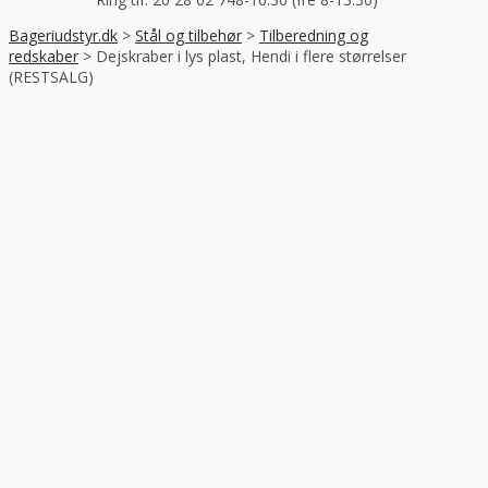
Bageriudstyr.dk
>
Stål og tilbehør
>
Tilberedning og
redskaber
>
Dejskraber i lys plast, Hendi i flere størrelser
(RESTSALG)
-43%
RABAT