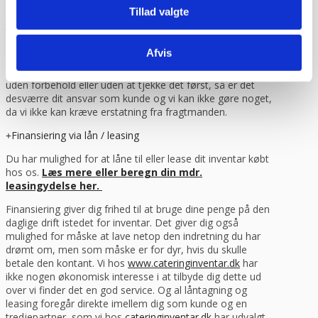
under for modtagelsen. Du kan eventuelt bede om at få
Tillad valgte
tilføjet “modtaget under forbehold”. Det betyder at du har
taget forbehold for eventuelle skader du måtte have set
på varen og som du mener skyldes transporten. Derefter
Afvis
får du varen udleveret og du kan ringe til os. Hvis du
modtager en vare som er beskadiget under transporten
uden forbehold eller uden at tjekke det først, så er det
desværre dit ansvar som kunde og vi kan ikke gøre noget,
da vi ikke kan kræve erstatning fra fragtmanden.
Finansiering via lån / leasing
Du har mulighed for at låne til eller lease dit inventar købt
hos os.
Læs mere eller beregn din mdr.
leasingydelse her.
Finansiering giver dig frihed til at bruge dine penge på den
daglige drift istedet for inventar. Det giver dig også
mulighed for måske at lave netop den indretning du har
drømt om, men som måske er for dyr, hvis du skulle
betale den kontant. Vi hos
www.cateringinventar.dk
har
ikke nogen økonomisk interesse i at tilbyde dig dette ud
over vi finder det en god service. Og al låntagning og
leasing foregår direkte imellem dig som kunde og en
tredjepartner, som vi hos
cateringinventar.dk
har udvalgt