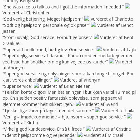
Tommy Bengtson
“She was nice to talk to and I got the information I needed “
Vurderet af Christopher
“Sød venlig betjening. Meget hjælpsom”
Vurderet af Charlotte
“Sødt og hjælpsom personale og ok priser”
Vurderet af Bendt
Jessen
“Stort udvalg. God service. Fornuftige priser.”
Vurderet af Bent
Graakjær
“Super at handle med, hurtig lev. God service.”
Vurderet af Lajla
“Super dejlig service af Rasmus. Kanon med en medarbejder der
ved hvad han snakker om og kan vejlede os kunder”
Vurderet
af Anonym
“Super god service og oplysninger som vi kan bruge til noget. For
klart vores anbefalinger.”
Vurderet af anonym
“Super service”
Vurderet af Brian Nielsen
“Telefon kontakt god! Men betjeningen i butikken var til 13 med pil
op. En sjælden positiv fantastisk oplevelse, som jeg sent vil
glemme! Kommer helt sikkert igen.”
Vurderet af Svend
“Tjekker lige varer på lager med det samme “
Vurderet af Laila
“Venlig – imødekommende – hjælpsom – super god service “
Vurderet af Kirtha
“Virkelig god kundeservice! Er så tilfreds “
Vurderet af Cristine
“Yderst hjælpsomme og vejledende”
Vurderet af Michael