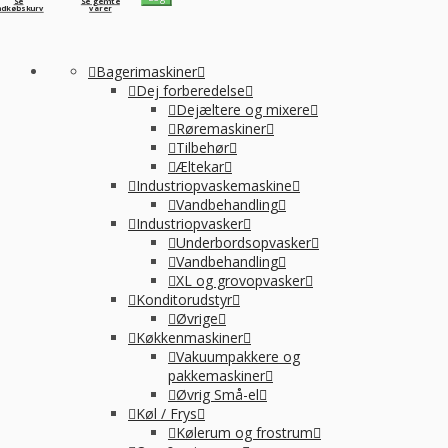
Se
Se gemte
ndkøbskurv
varer
Bagerimaskiner
Dej forberedelse
Dejæltere og mixere
Røremaskiner
Tilbehør
Æltekar
Industriopvaskemaskine
Vandbehandling
Industriopvasker
Underbordsopvasker
Vandbehandling
XL og grovopvasker
Konditorudstyr
Øvrige
Køkkenmaskiner
Vakuumpakkere og
pakkemaskiner
Øvrig Små-el
Køl / Frys
Kølerum og frostrum