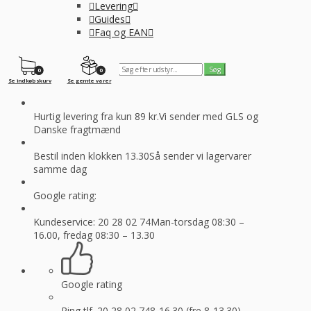
Levering
Guides
Faq og EAN
0
0
Se indkøbskurv
Se gemte varer
Hurtig levering fra kun 89 kr.
Vi sender med GLS og
Danske fragtmænd
Bestil inden klokken 13.30
Så sender vi lagervarer
samme dag
Google rating:
Kundeservice: 20 28 02 74
Man-torsdag 08:30 –
16.00, fredag 08:30 – 13.30
Google rating
Ring tlf. 20 28 02 74
8-16.30 (fre 8-13.30)