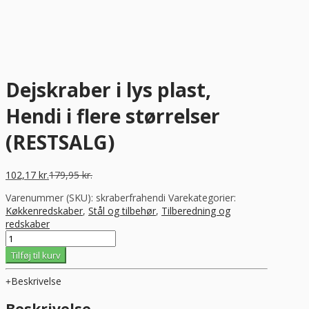
Dejskraber i lys plast,
Hendi i flere størrelser
(RESTSALG)
102,17
kr.
179,95
kr.
Varenummer (SKU):
skraberfrahendi
Varekategorier:
Køkkenredskaber
,
Stål og tilbehør
,
Tilberedning og
redskaber
Dejskraber
i
Tilføj til kurv
lys
plast,
Beskrivelse
Hendi
i