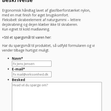
Beskrivelse
flere
størrelser
Ergonomisk håndtag lavet af glasfiberforstærket nylon,
(RESTSALG)
med en mat finish for øget brugskomfort.
antal
Fleksibelt skrabeelement af naturgummi – lettere
dejskrabning og dejen klæber ikke til skraberen.
Kun egnet til kold madlavning.
Stil et spørgsmål til varen her:
Har du spørgsmål til produktet, så udfyld formularen og vi
vender tilbage hurtigst muligt.
Navn
*
E-mail
*
Besked