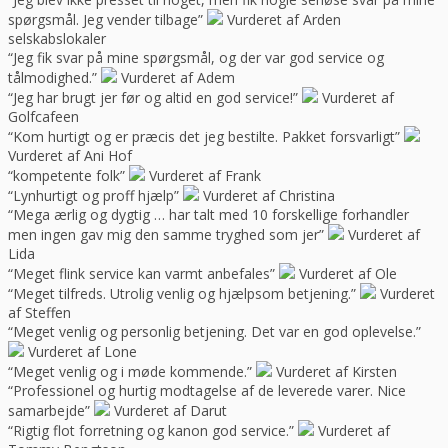
spørgsmål. Jeg vender tilbage”
Vurderet af Arden
selskabslokaler
“Jeg fik svar på mine spørgsmål, og der var god service og
tålmodighed.”
Vurderet af Adem
“Jeg har brugt jer før og altid en god service!”
Vurderet af
Golfcafeen
“Kom hurtigt og er præcis det jeg bestilte. Pakket forsvarligt”
Vurderet af Ani Hof
“kompetente folk”
Vurderet af Frank
“Lynhurtigt og proff hjælp”
Vurderet af Christina
“Mega ærlig og dygtig … har talt med 10 forskellige forhandler
men ingen gav mig den samme tryghed som jer”
Vurderet af
Lida
“Meget flink service kan varmt anbefales”
Vurderet af Ole
“Meget tilfreds. Utrolig venlig og hjælpsom betjening.”
Vurderet
af Steffen
“Meget venlig og personlig betjening. Det var en god oplevelse.”
Vurderet af Lone
“Meget venlig og i møde kommende.”
Vurderet af Kirsten
“Professionel og hurtig modtagelse af de leverede varer. Nice
samarbejde”
Vurderet af Darut
“Rigtig flot forretning og kanon god service.”
Vurderet af