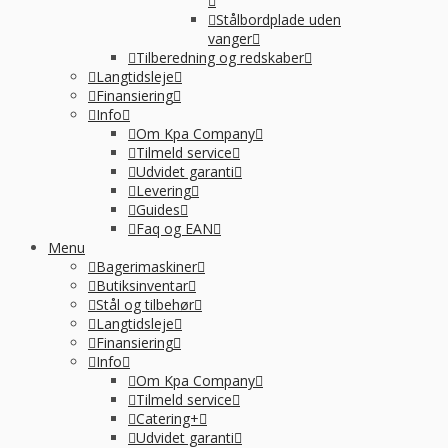
Stålbordplade uden
vanger
Tilberedning og redskaber
Langtidsleje
Finansiering
Info
Om Kpa Company
Tilmeld service
Udvidet garanti
Levering
Guides
Faq og EAN
Menu
Bagerimaskiner
Butiksinventar
Stål og tilbehør
Langtidsleje
Finansiering
Info
Om Kpa Company
Tilmeld service
Catering+
Udvidet garanti