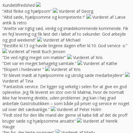
Kundetilfredshed
“Altid flinke og hjælpsom”
Vurderet af Georg
“Altid søde, hjælpsomme og kompetente !”
Vurderet af Læse
antik & retro
“Anette var rigtig sød, venlig og imødekommende kommende. Fik
en fejl levering og fik løst det i løbet af to sekunder. God arbejde
og god weekend”
Vurderet af Michael
“Bestilte kl.13 og havde tingene dagen efter kl.10. God service ☺”
Vurderet af Heidi Buch Jensen
“De ved rigtig meget om møbler”
Vurderet af Kris
“Det var en meget behagelig samtale.”
Vurderet af Käthe
“Ekspert i hvidevarer “
Vurderet af Kris
“Er blevet mødt at hjælpsomme og utrolig søde medarbejdere”
Vurderet af Tina
“Fantastisk service. De ligger sig virkelig i selen for at give en god
oplevelse. Jeg fik leveret en stor ovn til Malmø, hvor de normalt
ikke har levering direkte, uden problemer. Jeg kan i høj grad
anbefale Gastrobutikken – som både på priser og service er noget
ud over det sædvanlige.”
Vurderet af Peter Holm
“Fedt sted for den lille mand der gerne vil købe lidt af det de proff
bruger søde og hjælpsomme ansatte”
Vurderet af Henrik
Hauge
“Fin fyr, der løste opgaven”
Vurderet af Marlu