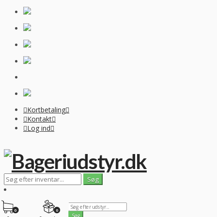
Kortbetaling
Kontakt
Log ind
0
0