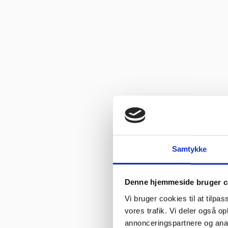
“Fin fyr, der løste opgaven”
Vurderet af Marlu
“Første gang jeg har handlet her,men helt sikkert ikke sidste gang,G
Vurderet af Ole
“Glade gutter svarer meget klart og for gjort det arb, de lover med
Vurderet af Isken
“God faglig og personlig betjening.”
Vurderet af Kenneth Lynge
“God hjælp fra service afd”
Samtykke
Vurderet af Benny
“God kundebetjening og der blev svaret høfligt på mine spørgsmål.
Denne hjemmeside bruger c
Vi bruger cookies til at tilpas
Vurderet af Kaj
vores trafik. Vi deler også 
“God snak med Keld Han kunne svare på hvad jeg havde spørgsmål 
annonceringspartnere og anal