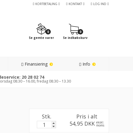
KORTBETALING
KONTAKT
LOG IND
0
0
Se gemte varer
Se indkøbskurv
Finansiering
Info
eservice: 20 28 02 74
orsdag 08:30 – 16.00, fredag 08:30 – 13.30
Stk.
Pris i alt
54,95 DKK
ekskl.
moms