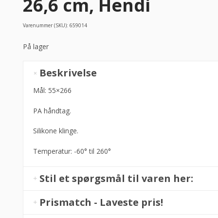
26,6 cm, Hendi
Varenummer (SKU):
659014
På lager
Dejskraber
Beskrivelse
(varmeresistent)
5,5
Mål: 55×266
x
PA håndtag.
26,6
cm,
Silikone klinge.
Hendi
antal
Temperatur: -60° til 260°
Stil et spørgsmål til varen her:
Prismatch - Laveste pris!