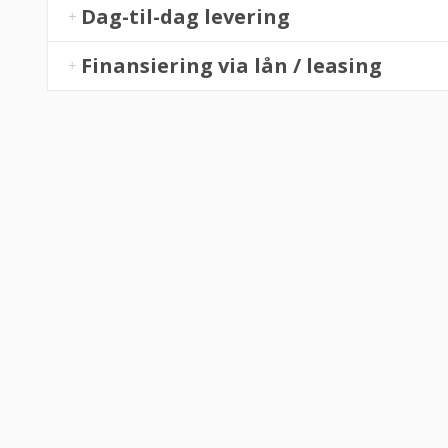
Dag-til-dag levering
Finansiering via lån / leasing
fejl levering og fik løst det i løbet af to sekunder. God arbejde og