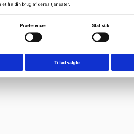
et fra din brug af deres tjenester.
oblemer. Gode priser, mm.”
Præferencer
Statistik
Tillad valgte
ne, så skal jeg med fornøjelse skrive niget”