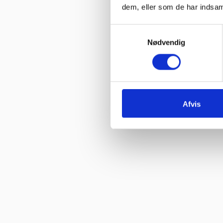
dem, eller som de har indsaml
Vurderet af Jeanette
“Har købt mange maskiner og fået god hjælp når der har været pr
Samtykkevalg
Nødvendig
Vurderet af Patricia
“Hjemmeside nem og hurtig at overskue samt hurtig betjening”
Vurderet af Kai Hou
“Hurtig køb og hurtig levering ! Ikke så meget pjat “
Afvis
Vurderet af Helle
“Hurtig levering. :-)”
Vurderet af Birgitte Andersen
“Hurtig og god service”
Vurderet af Build consult Ivs
“Hvis I giver mig links til alle steder, hvor jeg kan rose jer til skyer