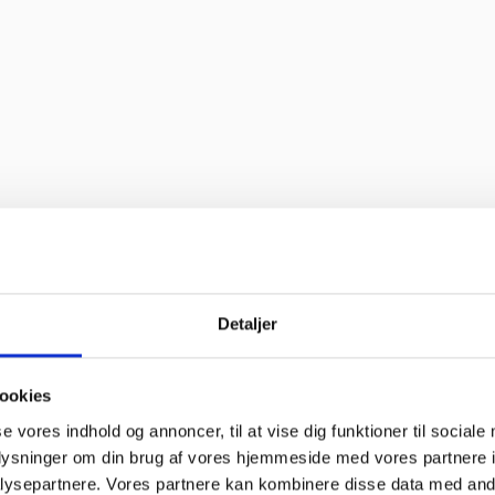
o service og en super flink sælger i røret Kan klart anbefale at handl
 bravør”
Detaljer
”
ookies
se vores indhold og annoncer, til at vise dig funktioner til sociale
oplysninger om din brug af vores hjemmeside med vores partnere i
til “
ysepartnere. Vores partnere kan kombinere disse data med andr