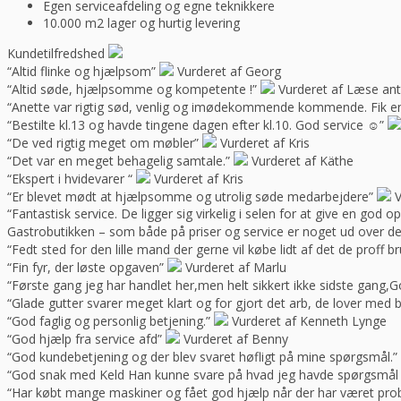
Egen serviceafdeling og egne teknikkere
10.000 m2 lager og hurtig levering
Kundetilfredshed
“Altid flinke og hjælpsom”
Vurderet af Georg
“Altid søde, hjælpsomme og kompetente !”
Vurderet af Læse ant
“Anette var rigtig sød, venlig og imødekommende kommende. Fik en f
“Bestilte kl.13 og havde tingene dagen efter kl.10. God service ☺”
“De ved rigtig meget om møbler”
Vurderet af Kris
“Det var en meget behagelig samtale.”
Vurderet af Käthe
“Ekspert i hvidevarer “
Vurderet af Kris
“Er blevet mødt at hjælpsomme og utrolig søde medarbejdere”
V
“Fantastisk service. De ligger sig virkelig i selen for at give en god 
Gastrobutikken – som både på priser og service er noget ud over de
“Fedt sted for den lille mand der gerne vil købe lidt af det de prof
“Fin fyr, der løste opgaven”
Vurderet af Marlu
“Første gang jeg har handlet her,men helt sikkert ikke sidste gang,Go
“Glade gutter svarer meget klart og for gjort det arb, de lover med 
“God faglig og personlig betjening.”
Vurderet af Kenneth Lynge
“God hjælp fra service afd”
Vurderet af Benny
“God kundebetjening og der blev svaret høfligt på mine spørgsmål.”
“God snak med Keld Han kunne svare på hvad jeg havde spørgsmål t
“Har købt mange maskiner og fået god hjælp når der har været pro