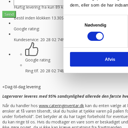
dem, eller som de har indsaml
Hurtig levering fra kun 89 kr.
Vi sender med GLS og Danske f
Bestil inden klokken 13.30
Så sender vi lagervarer samme dag
Samtykkevalg
Nødvendig
Google rating:
Kundeservice: 20 28 02 74
Man-torsdag 08:30 – 16.00, fredag 
Afvis
Google rating
Ring tlf. 20 28 02 74
8-16.30 (fre 8-13.30)
Dag-til-dag levering
Lagervarer leveres med 95% sandsynlighed allerede den første hverd
Når du handler hos
www.cateringinventar.dk
kan du enten vælge at h
ønsker at få varen tilsendt, skal du huske at tjekke varen på pallen
under forbehold”. Det betyder at du har taget forbehold for eventu
du kan ringe til os. Hvis du modtager en vare som er beskadiget und
ikke gøre noget, da vi ikke kan kræve erstatning fra fragtmanden.