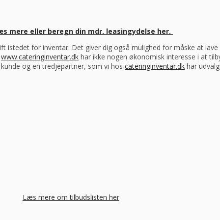
æs mere eller beregn din mdr. leasingydelse her.
drift istedet for inventar. Det giver dig også mulighed for måske at la
s
www.cateringinventar.dk
har ikke nogen økonomisk interesse i at tilb
m kunde og en tredjepartner, som vi hos
cateringinventar.dk
har udvalgt
Læs mere om tilbudslisten her