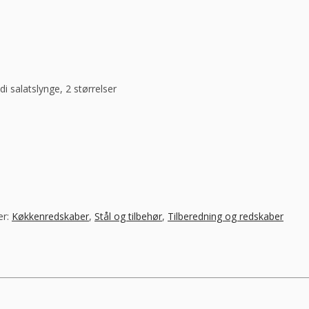
i salatslynge, 2 størrelser
er:
Køkkenredskaber
,
Stål og tilbehør
,
Tilberedning og redskaber