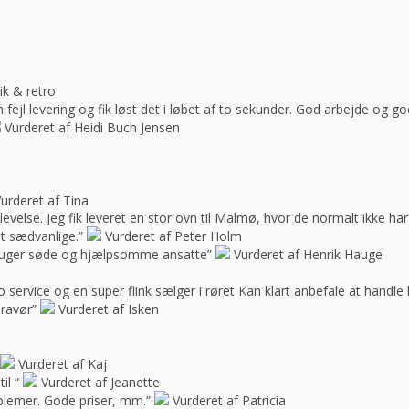
ik & retro
ejl levering og fik løst det i løbet af to sekunder. God arbejde og 
Vurderet af Heidi Buch Jensen
urderet af Tina
oplevelse. Jeg fik leveret en stor ovn til Malmø, hvor de normalt ikke h
t sædvanlige.”
Vurderet af Peter Holm
f bruger søde og hjælpsomme ansatte”
Vurderet af Henrik Hauge
 service og en super flink sælger i røret Kan klart anbefale at handle 
bravør”
Vurderet af Isken
Vurderet af Kaj
il “
Vurderet af Jeanette
blemer. Gode priser, mm.”
Vurderet af Patricia