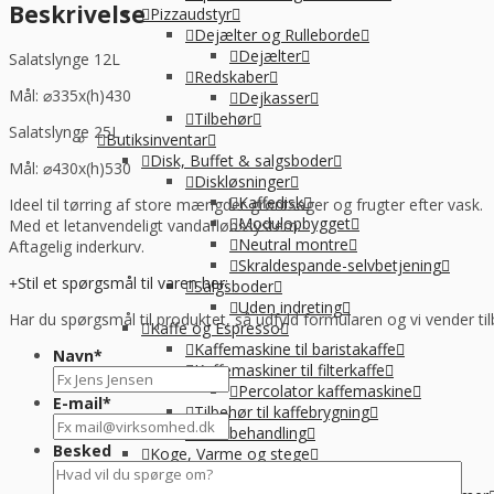
Beskrivelse
Pizzaudstyr
Dejælter og Rulleborde
Dejælter
Salatslynge 12L
Redskaber
Mål: ⌀335x(h)430
Dejkasser
Tilbehør
Salatslynge 25L
Butiksinventar
Disk, Buffet & salgsboder
Mål: ⌀430x(h)530
Diskløsninger
Kaffedisk
Ideel til tørring af store mængder grøntsager og frugter efter vask.
Modulopbygget
Med et letanvendeligt vandafløbssystem.
Neutral montre
Aftagelig inderkurv.
Skraldespande-selvbetjening
Stil et spørgsmål til varen her:
Salgsboder
Uden indreting
Har du spørgsmål til produktet, så udfyld formularen og vi vender til
Kaffe og Espresso
Kaffemaskine til baristakaffe
Navn
*
Kaffemaskiner til filterkaffe
Percolator kaffemaskine
E-mail
*
Tilbehør til kaffebrygning
Vandbehandling
Besked
Koge, Varme og stege
Komfur / kogebord, EL og GAS