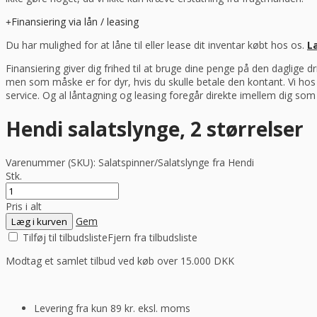
Finansiering via lån / leasing
Du har mulighed for at låne til eller lease dit inventar købt hos os.
L
Finansiering giver dig frihed til at bruge dine penge på den daglige 
men som måske er for dyr, hvis du skulle betale den kontant. Vi ho
service. Og al låntagning og leasing foregår direkte imellem dig so
Hendi salatslynge, 2 størrelser
Varenummer (SKU):
Salatspinner/Salatslynge fra Hendi
Stk.
Pris i alt
Gem
Læg i kurven
Tilføj til tilbudsliste
Fjern fra tilbudsliste
Modtag et samlet tilbud ved køb over 15.000 DKK
Levering fra kun 89 kr. eksl. moms