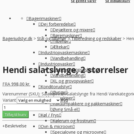
Se gemte varer
Se indkøbskurv
Bagerimaskiner
Dej forberedelse
Dejæltere og mixere
Røremaskiner
Bageriudstyr.dk
>
Stål og tilbehør
>
Tilberedning og redskaber
>
Hend
Tilbehør
Æltekar
Industriopvaskemaskine
Vandbehandling
Industriopvasker
Hendi salatslynge, 2 størrelser
Underbordsopvasker
Vandbehandling
XL og grovopvasker
FRA
998,00
kr.
Konditorudstyr
Øvrige
Varenummer (SKU):
Salatspinner/Salatslynge fra Hendi
Varekategori
Køkkenmaskiner
Variant
Ryd
Vakuumpakkere og pakkemaskiner
Hendi
Øvrig Små-el
salatslynge,
Tilføj til kurv
Køl / Frys
2
Kølerum og frostrum
størrelser
Beskrivelse
Ovn & microovn
antal
Specialovne og microovne