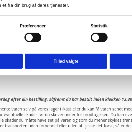
et fra din brug af deres tjenester.
ragtmænd
Præferencer
Statistik
08:30 – 13.30
Tillad valgte
ag efter din bestilling, såfremt du har bestilt inden klokken 13.30
ente varen selv på vores lager i Ikast eller du kan få varen sendt 
 for eventuelle skader før du skriver under for modtagelsen. Du kan ev
elle skader du måtte have set på varen og som du mener skyldes trans
er transporten uden forbehold eller uden at tjekke det først, så er d