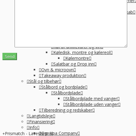
Suppegryde, vandvarmer og pølsevarmer
Vandvarmer og elkedel
Varmelampe, varmeplade og varmeskab
Varmeplade & varmlampe
Øvrige
Køkkenmaskiner
Øvrig Små-el
Køl / Frys
Køl af drikkevarer og vin
Køledisk, montre og kølereol
Kølemontre
Salatbar og Drop inn
Ovn & microovn
Takeaway produktion
Stål og tilbehør
Stålbord og bordplade
Stålbordplade
Stålbordplade med vanger
Stålbordplade uden vanger
Tilberedning og redskaber
Langtidsleje
Finansiering
Info
Om Kpa Company
Prismatch - Laveste pris!