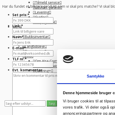
Tilmeld service
Har du fundet et billigere produkt som vi skal pris matche? Vi skal bl
Udvidet garanti
Levering
Set pris:
*
Guides
Faq og EAN
Link:
*
Menu
Bagerimaskiner
Butiksinventar
Navn
*
Stål og tilbehør
Langtidsleje
E-mail
*
Finansiering
Info
TLF nr.
*
Om Kpa Company
Tilmeld service
Evt. kommentar
Catering+
Udvidet garanti
Samtykke
Levering
Guides
Faq og EAN
Denne hjemmeside bruger c
Vi bruger cookies til at tilpas
0
0
vores trafik. Vi deler også 
Se gemte varer
Se indkøbskurv
annonceringspartnere og anal