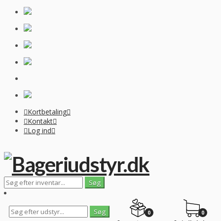
Kortbetaling
Kontakt
Log ind
0
0