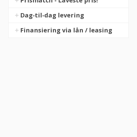
Prismatch - Laveste pris!
Dag-til-dag levering
Finansiering via lån / leasing
“Altid flinke og hjælpsom”
Vurderet af Georg
“Altid søde, hjælpsomme og kompetente !”
Vurderet af Læse antik & retro
“Anette var rigtig sød, venlig og imødekommende kommende. Fik en