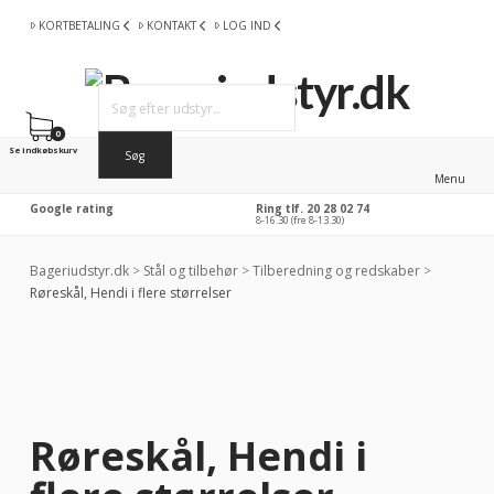
KORTBETALING
KONTAKT
LOG IND
0
Se indkøbskurv
Menu
Google rating
Ring tlf. 20 28 02 74
8-16.30 (fre 8-13.30)
Bageriudstyr.dk
>
Stål og tilbehør
>
Tilberedning og redskaber
>
Røreskål, Hendi i flere størrelser
Røreskål, Hendi i