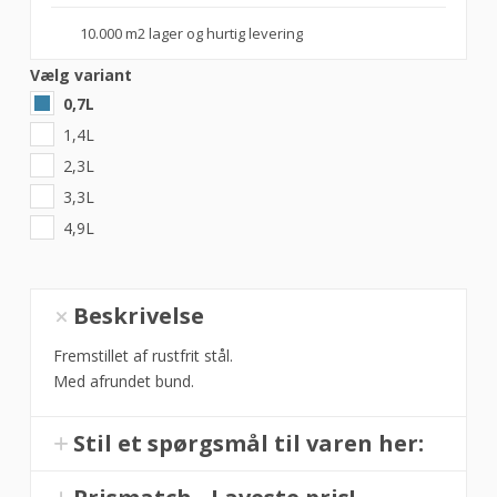
10.000 m2 lager og hurtig levering
Vælg variant
0,7L
1,4L
2,3L
3,3L
4,9L
Røreskål,
Beskrivelse
Hendi
i
Fremstillet af rustfrit stål.
flere
Med afrundet bund.
størrelser
antal
Stil et spørgsmål til varen her: