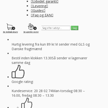
Udvidet garanti
Levering
Guides
Faq og EAN
0
0
Se indkøbskurv
Se gemte varer
Hurtig levering fra kun 89 kr.
Vi sender med GLS og
Danske fragtmænd
Bestil inden klokken 13.30
Så sender vi lagervarer
samme dag
Google rating:
Kundeservice: 20 28 02 74
Man-torsdag 08:30 –
16.00, fredag 08:30 – 13.30