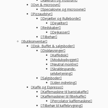
Kølerum og frostrum
Ovn & microovn
Specialovne og microovne
Pizzaudstyr
Dejælter og Rulleborde
Dejælter
Redskaber
Dejkasser
Tilbehør
Butiksinventar
Disk, Buffet & salgsboder
Diskløsninger
Kaffedisk
Modulopbygget
Neutral montre
Skraldespande-
selvbetjening
Salgsboder
Uden indreting
Kaffe og Espresso
Kaffemaskine til baristakaffe
Kaffemaskiner til filterkaffe
Percolator kaffemaskine
Tilbehør til kaffebrygning