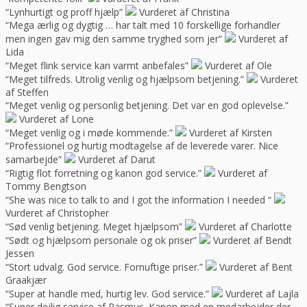
“Lynhurtigt og proff hjælp”
Vurderet af Christina
“Mega ærlig og dygtig … har talt med 10 forskellige forhandler
men ingen gav mig den samme tryghed som jer”
Vurderet af
Lida
“Meget flink service kan varmt anbefales”
Vurderet af Ole
“Meget tilfreds. Utrolig venlig og hjælpsom betjening.”
Vurderet
af Steffen
“Meget venlig og personlig betjening. Det var en god oplevelse.”
Vurderet af Lone
“Meget venlig og i møde kommende.”
Vurderet af Kirsten
“Professionel og hurtig modtagelse af de leverede varer. Nice
samarbejde”
Vurderet af Darut
“Rigtig flot forretning og kanon god service.”
Vurderet af
Tommy Bengtson
“She was nice to talk to and I got the information I needed “
Vurderet af Christopher
“Sød venlig betjening. Meget hjælpsom”
Vurderet af Charlotte
“Sødt og hjælpsom personale og ok priser”
Vurderet af Bendt
Jessen
“Stort udvalg. God service. Fornuftige priser.”
Vurderet af Bent
Graakjær
“Super at handle med, hurtig lev. God service.”
Vurderet af Lajla
“Super dejlig service af Rasmus. Kanon med en medarbejder der