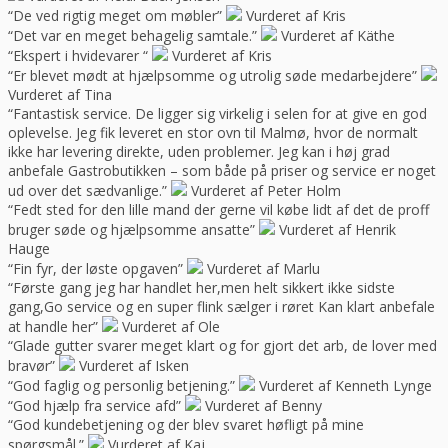
“De ved rigtig meget om møbler”
Vurderet af Kris
“Det var en meget behagelig samtale.”
Vurderet af Käthe
“Ekspert i hvidevarer “
Vurderet af Kris
“Er blevet mødt at hjælpsomme og utrolig søde medarbejdere”
Vurderet af Tina
“Fantastisk service. De ligger sig virkelig i selen for at give en god
oplevelse. Jeg fik leveret en stor ovn til Malmø, hvor de normalt
ikke har levering direkte, uden problemer. Jeg kan i høj grad
anbefale Gastrobutikken – som både på priser og service er noget
ud over det sædvanlige.”
Vurderet af Peter Holm
“Fedt sted for den lille mand der gerne vil købe lidt af det de proff
bruger søde og hjælpsomme ansatte”
Vurderet af Henrik
Hauge
“Fin fyr, der løste opgaven”
Vurderet af Marlu
“Første gang jeg har handlet her,men helt sikkert ikke sidste
gang,Go service og en super flink sælger i røret Kan klart anbefale
at handle her”
Vurderet af Ole
“Glade gutter svarer meget klart og for gjort det arb, de lover med
bravør”
Vurderet af Isken
“God faglig og personlig betjening.”
Vurderet af Kenneth Lynge
“God hjælp fra service afd”
Vurderet af Benny
“God kundebetjening og der blev svaret høfligt på mine
spørgsmål.”
Vurderet af Kaj