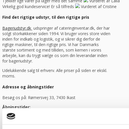
Tjekker lige varer på lager med det samme
Vurderet af Laila
Virkelig god kundeservice! Er så tilfreds
Vurderet af Cristine
Find det rigtige udstyr, til den rigtige pris
Bageriudstyr.dk
udspringer af cateringinventar.dk, der har
solgt storkøkkener siden 1994. Vi bruger vores store viden
inden for indkøb og logistik, og vi sikrer dig derfor de
rigtige maskiner, til den rigtige pris. Vi har Danmarks
største sortiment og med tilliden, som kernen i vores
arbejde, kan du trygt vælge os som din leverandør inden
for bageriudstyr.
Udelukkende salg til erhverv. Alle priser på siden er ekskl.
moms.
Adresse og åbningstider
Besøg os på: Rømersvej 33, 7430 Ikast
Åbningstider:
Mandag til torsdag fra 08:30 – 16:00.
Fredag fra 08.30 – 13.30.
Bageriudstyr.dk