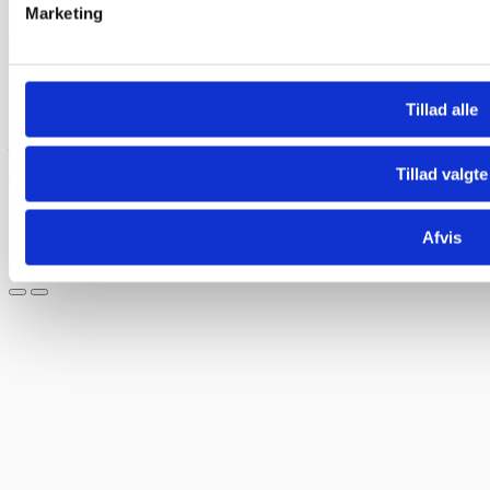
Marketing
Få et samlet tilbud
Se din tilbudsliste
(0)
Større ordre?
Tillad alle
Prøv "Få et samlet tilbud" funktionen ved at sætte flueben i “Tilføj
til min tilbudsliste” under læg i kurven knappen.
Tillad valgte
Vi kan lave et samlet tilbud til dig hvis:
Ordren består af minimum tre varer og har en værdi af 15.000 kr.
eksl. moms
Afvis