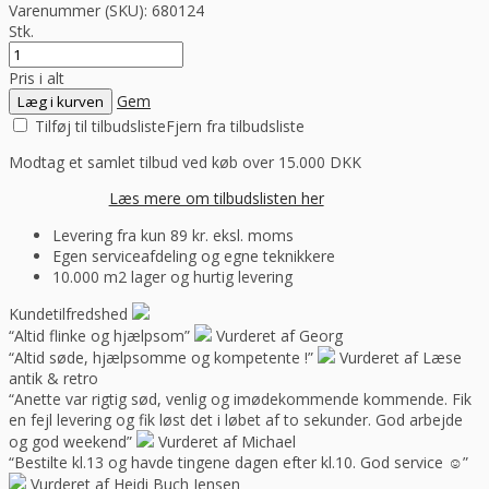
Varenummer (SKU):
680124
Stk.
Pris i alt
Gem
Læg i kurven
Tilføj til tilbudsliste
Fjern fra tilbudsliste
Modtag et samlet tilbud ved køb over 15.000 DKK
Læs mere om tilbudslisten her
Levering fra kun 89 kr. eksl. moms
Egen serviceafdeling og egne teknikkere
10.000 m2 lager og hurtig levering
Kundetilfredshed
“Altid flinke og hjælpsom”
Vurderet af Georg
“Altid søde, hjælpsomme og kompetente !”
Vurderet af Læse
antik & retro
“Anette var rigtig sød, venlig og imødekommende kommende. Fik
en fejl levering og fik løst det i løbet af to sekunder. God arbejde
og god weekend”
Vurderet af Michael
“Bestilte kl.13 og havde tingene dagen efter kl.10. God service ☺”
Vurderet af Heidi Buch Jensen