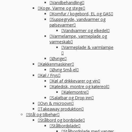
Vandbehandling
Koge, Varme og stege
Komfur / kogebord, EL og GAS
Suppegryde, vandvarmer og
pølsevarmer
Vandvarmer og elkedel
Varmelampe, varmeplade og
varmeskab
Varmeplade & varmlampe
Øvrige
Køkkenmaskiner
Øvrig Små-el
Køl / Frys
Køl af drikkevarer og vin
Køledisk, montre og kølereol
Kølemontre
Salatbar og Drop inn
Ovn & microovn
Takeaway produktion
Stål og tilbehør
Stålbord og bordplade
Stålbordplade
Stålbordplade med vanger