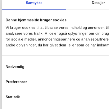
Samtykke
Detaljer
Tlf.
78 76 36 12
CVR. 18066904
Denne hjemmeside bruger cookies
Har du brug for support?
E-mail:
mail@cateringinventar.dk
Vi bruger cookies til at tilpasse vores indhold og annoncer, til 
analysere vores trafik. Vi deler også oplysninger om din br
Hurtige links
for sociale medier, annonceringspartnere og analysepartner
Faq og EAN
andre oplysninger, du har givet dem, eller som de har indsamle
Betingelser og garanti
KPA Company – Profil Brochure
Samtykkevalg
Nødvendig
Præferencer
Statistik
© 2021 Bageriudstyr.dk – Alle rettigheder forbeholdes–
Udviklet af Webko