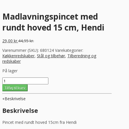
Madlavningspincet med
rundt hoved 15 cm, Hendi
29,00
kr.
44,95
kr.
Varenummer (SKU):
680124
Varekategorier:
Køkkenredskaber
,
Stål og tilbehør
,
Tilberedning og
redskaber
På lager
Madlavningspincet
med
Tilføj til kurv
rundt
hoved
Beskrivelse
15
cm,
Beskrivelse
Hendi
antal
Pincet med rundt hoved 15cm fra Hendi