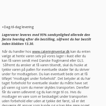
Dag-til-dag levering
Lagervarer leveres med 95% sandsynlighed allerede den
første hverdag efter din bestilling, såfremt du har bestilt
inden klokken 13.30.
Når du handler hos
www.cateringinventar.dk
kan du enten
vælge at hente varen selv på vores lager i Ikast eller du
kan få varen sendt med Danske fragtmænd eller GLS.
Såfremt du ønsker at få varen tilsendt, skal du huske at
tjekke varen på pallen for eventuelle skader før du skriver
under for modtagelsen. Du kan eventuelt bede om at få
tilføjet “modtaget under forbehold”. Det betyder at du har
taget forbehold for eventuelle skader du måtte have set
på varen og som du mener skyldes transporten. Derefter
får du varen udleveret og du kan ringe til os. Hvis du
modtager en vare som er beskadiget under transporten
uden forbehold eller uden at tjekke det først, så er det
desværre dit ansvar som kunde og vi kan ikke gøre noget,