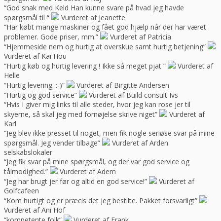
“God snak med Keld Han kunne svare på hvad jeg havde
spørgsmål til “
Vurderet af Jeanette
“Har købt mange maskiner og fået god hjælp når der har været
problemer. Gode priser, mm.”
Vurderet af Patricia
“Hjemmeside nem og hurtig at overskue samt hurtig betjening”
Vurderet af Kai Hou
“Hurtig køb og hurtig levering ! Ikke så meget pjat “
Vurderet af
Helle
“Hurtig levering. :-)”
Vurderet af Birgitte Andersen
“Hurtig og god service”
Vurderet af Build consult Ivs
“Hvis I giver mig links til alle steder, hvor jeg kan rose jer til
skyerne, så skal jeg med fornøjelse skrive niget”
Vurderet af
Karl
“Jeg blev ikke presset til noget, men fik nogle seriøse svar på mine
spørgsmål. Jeg vender tilbage”
Vurderet af Arden
selskabslokaler
“Jeg fik svar på mine spørgsmål, og der var god service og
tålmodighed.”
Vurderet af Adem
“Jeg har brugt jer før og altid en god service!”
Vurderet af
Golfcafeen
“Kom hurtigt og er præcis det jeg bestilte. Pakket forsvarligt”
Vurderet af Ani Hof
“kompetente folk”
Vurderet af Frank