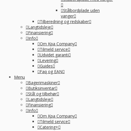
Stålbordplade uden
vanger
Tilberedning og redskaber
Langtidsleje
Finansiering
Info
Om Kpa Company
Tilmeld service
Udvidet garanti
Levering
Guides
Faq og EAN
Menu
Bagerimaskiner
Butiksinventar
Stål og tilbehør
Langtidsleje
Finansiering
Info
Om Kpa Company
Tilmeld service
Catering+