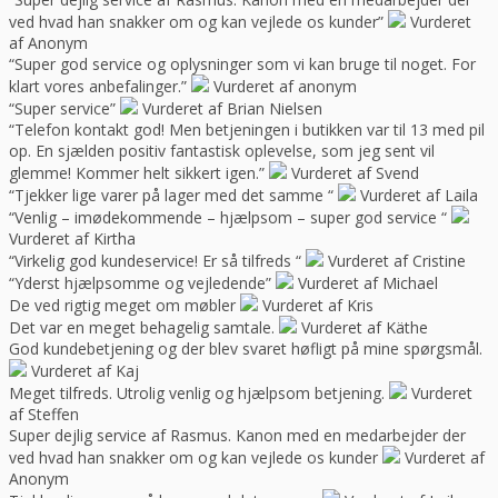
ved hvad han snakker om og kan vejlede os kunder”
Vurderet
af Anonym
“Super god service og oplysninger som vi kan bruge til noget. For
klart vores anbefalinger.”
Vurderet af anonym
“Super service”
Vurderet af Brian Nielsen
“Telefon kontakt god! Men betjeningen i butikken var til 13 med pil
op. En sjælden positiv fantastisk oplevelse, som jeg sent vil
glemme! Kommer helt sikkert igen.”
Vurderet af Svend
“Tjekker lige varer på lager med det samme “
Vurderet af Laila
“Venlig – imødekommende – hjælpsom – super god service “
Vurderet af Kirtha
“Virkelig god kundeservice! Er så tilfreds “
Vurderet af Cristine
“Yderst hjælpsomme og vejledende”
Vurderet af Michael
De ved rigtig meget om møbler
Vurderet af Kris
Det var en meget behagelig samtale.
Vurderet af Käthe
God kundebetjening og der blev svaret høfligt på mine spørgsmål.
Vurderet af Kaj
Meget tilfreds. Utrolig venlig og hjælpsom betjening.
Vurderet
af Steffen
Super dejlig service af Rasmus. Kanon med en medarbejder der
ved hvad han snakker om og kan vejlede os kunder
Vurderet af
Anonym