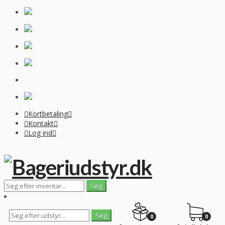
Kortbetaling
Kontakt
Log ind
0
0