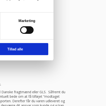
Marketing
Tillad alle
.
med Danske fragtmænd eller GLS. Såfremt du
entuelt bede om at få tilføjet “modtaget
porten. Derefter får du varen udleveret og
et desværre dit ansvar som kunde og vi kan