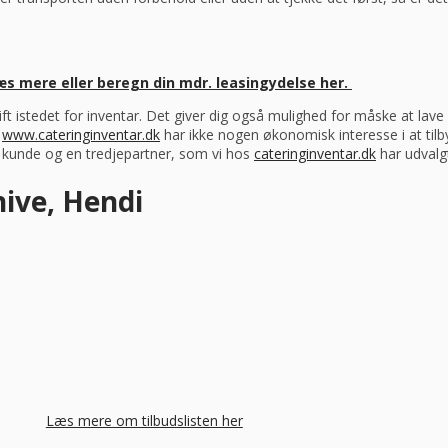
æs mere eller beregn din mdr. leasingydelse her.
drift istedet for inventar. Det giver dig også mulighed for måske at la
s
www.cateringinventar.dk
har ikke nogen økonomisk interesse i at tilb
m kunde og en tredjepartner, som vi hos
cateringinventar.dk
har udvalgt
nive, Hendi
Læs mere om tilbudslisten her