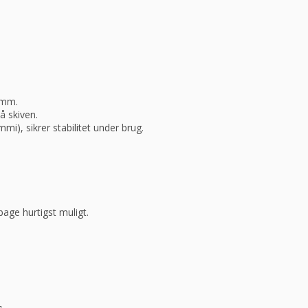
 mm.
å skiven.
i), sikrer stabilitet under brug.
bage hurtigst muligt.