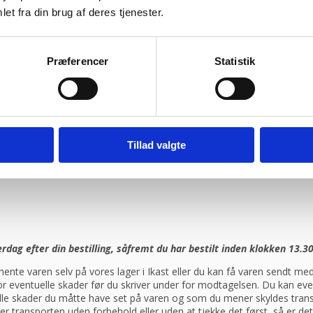
et fra din brug af deres tjenester.
ragtmænd
Præferencer
Statistik
08:30 – 13.30
Tillad valgte
ag efter din bestilling, såfremt du har bestilt inden klokken 13.30
ente varen selv på vores lager i Ikast eller du kan få varen sendt 
 for eventuelle skader før du skriver under for modtagelsen. Du kan ev
elle skader du måtte have set på varen og som du mener skyldes trans
er transporten uden forbehold eller uden at tjekke det først, så er d