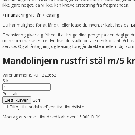
ikke gøre noget, da vi ikke kan kræve erstatning fra fragtmanden.
Finansiering via lån / leasing
Du har mulighed for at låne til eller lease dit inventar købt hos os.
L
Finansiering giver dig frihed til at bruge dine penge på den daglige 
men som måske er for dyr, hvis du skulle betale den kontant. Vi ho
service. Og al låntagning og leasing foregår direkte imellem dig so
Mandolinjern rustfri stål m/5 k
Varenummer (SKU):
222652
Stk.
Pris i alt
Gem
Læg i kurven
Tilføj til tilbudsliste
Fjern fra tilbudsliste
Modtag et samlet tilbud ved køb over 15.000 DKK