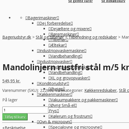
Se gemte varer
Se indkøbskurv
Bagerimaskiner
Dej forberedelse
Dejæltere og mixere
Røremaskiner
Bageriudstyr.dk
>
Stål og tilbehør
>
Tilberedning og redskaber
>
Mand
Tilbehør
Æltekar
Industriopvaskemaskine
Vandbehandling
Industriopvasker
Mandolinjern rustfri stål m/5 k
Underbordsopvasker
Vandbehandling
XL og grovopvasker
549,95
kr.
Konditorudstyr
Øvrige
Varenummer (SKU):
222652
Varekategorier:
Køkkenredskaber
,
Stål 
Køkkenmaskiner
På lager
Vakuumpakkere og pakkemaskiner
Øvrig Små-el
Mandolinjern
Køl / Frys
rustfri
Kølerum og frostrum
Tilføj til kurv
stål
Ovn & microovn
m/5
Specialovne og microovne
Beskrivelse