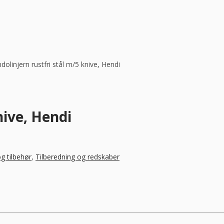
olinjern rustfri stål m/5 knive, Hendi
nive, Hendi
og tilbehør
,
Tilberedning og redskaber