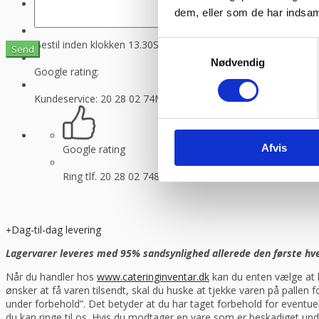
dem, eller som de har indsaml
Hurtig levering fra kun 89 kr.
Vi sender med GLS og Danske f
Bestil inden klokken 13.30
Så sender vi lagervarer samme dag
Samtykkevalg
Nødvendig
Google rating:
Kundeservice: 20 28 02 74
Man-torsdag 08:30 – 16.00, fredag 
Afvis
Google rating
Ring tlf. 20 28 02 74
8-16.30 (fre 8-13.30)
Dag-til-dag levering
Lagervarer leveres med 95% sandsynlighed allerede den første hverd
Når du handler hos
www.cateringinventar.dk
kan du enten vælge at h
ønsker at få varen tilsendt, skal du huske at tjekke varen på pallen
under forbehold”. Det betyder at du har taget forbehold for eventu
du kan ringe til os. Hvis du modtager en vare som er beskadiget und