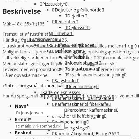
knive,
Pizzaudstyr
Hendi
Beskrivelse
Dejælter og Rulleborde
antal
Dejælter
Redskaber
Mål: 418x135x(H)135
Dejkasser
Tilbehør
Fremstillet af rustfrit stål.
Butiksinventar
Håndtag og urskive lavet af ABS.
Disk, Buffet & salgsboder
Ultraskarpt hovedblad, skæretykkelsen kan indstilles mellem 1 og 9
Diskløsninger
Mulighed for at fjerne bladet til rengøring, oplåsningsposition trykt p
Kaffedisk
Udtrækkelige fødder er foret med skridsikker TPR (termoplastisk gumm
Modulopbygget
Med udskiftelige klinger til julienne 4,5 mm og 9 mm tyk.
Neutral montre
Leveres med en produktholder som beskytter fingrene under.
Skraldespande-selvbetjening
Tåler opvaskemaskine.
Salgsboder
Stil et spørgsmål til varen her:
Uden indreting
Kaffe og Espresso
Har du spørgsmål til produktet, så udfyld formularen og vi vender til
Kaffemaskine til baristakaffe
Kaffemaskiner til filterkaffe
Navn
*
Percolator kaffemaskine
Tilbehør til kaffebrygning
E-mail
*
Vandbehandling
Koge, Varme og stege
Besked
Komfur / kogebord, EL og GAS