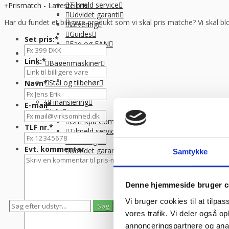
Tilmeld service
Prismatch - Laveste pris!
Udvidet garanti
Har du fundet et billigere produkt som vi skal pris matche? Vi skal bl
Levering
Guides
Set pris:
*
Faq og EAN
Menu
Link:
*
Bagerimaskiner
Butiksinventar
Stål og tilbehør
Navn
*
Langtidsleje
Finansiering
E-mail
*
Info
Om Kpa Company
TLF nr.
*
Tilmeld service
Catering+
Evt. kommentar
Udvidet garanti
Samtykke
Levering
Guides
Faq og EAN
Denne hjemmeside bruger c
Vi bruger cookies til at tilpas
0
0
vores trafik. Vi deler også 
Se gemte varer
Se indkøbskurv
annonceringspartnere og anal