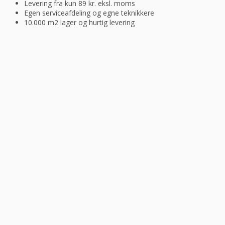
Levering fra kun 89 kr. eksl. moms
Egen serviceafdeling og egne teknikkere
10.000 m2 lager og hurtig levering
“Altid flinke og hjælpsom”
Vurderet af Georg
“Altid søde, hjælpsomme og kompetente !”
Vurderet af Læse antik & retro
“Anette var rigtig sød, venlig og imødekommende kommende. Fik en