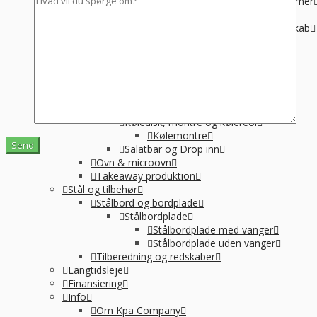
Suppegryde, vandvarmer og pølsevarmer
Vandvarmer og elkedel
Varmelampe, varmeplade og varmeskab
Varmeplade & varmlampe
Øvrige
Køkkenmaskiner
Øvrig Små-el
Køl / Frys
Køl af drikkevarer og vin
Køledisk, montre og kølereol
Kølemontre
Salatbar og Drop inn
Ovn & microovn
Takeaway produktion
Stål og tilbehør
Stålbord og bordplade
Stålbordplade
Stålbordplade med vanger
Stålbordplade uden vanger
Tilberedning og redskaber
Langtidsleje
Finansiering
Info
Om Kpa Company