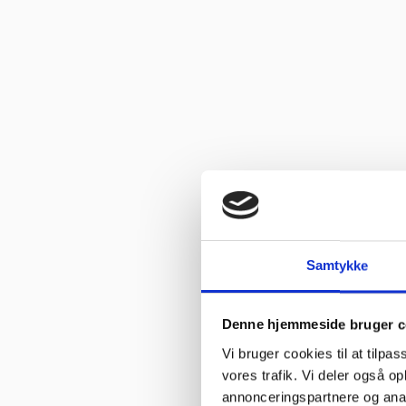
Vurderet af Ole
“Glade gutter svarer meget klart og for gjort det arb, de lover med
Vurderet af Isken
“God faglig og personlig betjening.”
Vurderet af Kenneth Lynge
“God hjælp fra service afd”
Vurderet af Benny
“God kundebetjening og der blev svaret høfligt på mine spørgsmål.
Samtykke
Vurderet af Kaj
“God snak med Keld Han kunne svare på hvad jeg havde spørgsmål 
Denne hjemmeside bruger c
Vurderet af Jeanette
Vi bruger cookies til at tilpas
“Har købt mange maskiner og fået god hjælp når der har været pr
vores trafik. Vi deler også 
annonceringspartnere og anal
Vurderet af Patricia