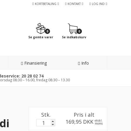
KORTBETALING
KONTAKT
LOG IND
0
0
Se gemte varer
Se indkøbskurv
Finansiering
Info
eservice: 20 28 02 74
orsdag 08:30 – 16.00, fredag 08:30 – 13.30
Stk.
Pris i alt
di
169,95 DKK
ekskl.
moms