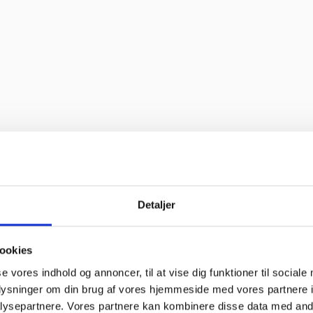
 bravør”
”
Detaljer
til “
ookies
se vores indhold og annoncer, til at vise dig funktioner til sociale
oblemer. Gode priser, mm.”
oplysninger om din brug af vores hjemmeside med vores partnere i
ysepartnere. Vores partnere kan kombinere disse data med andr