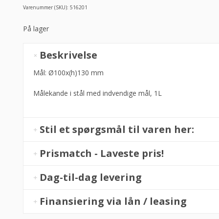
Varenummer (SKU):
516201
På lager
Målekande
Beskrivelse
i
stål
Mål: Ø100x(h)130 mm
1L
Målekande i stål med indvendige mål, 1L
m/indvendig
mål,
Hendi
antal
Stil et spørgsmål til varen her:
Prismatch - Laveste pris!
Dag-til-dag levering
Finansiering via lån / leasing