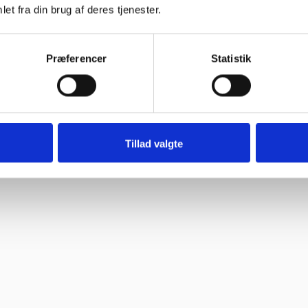
et fra din brug af deres tjenester.
Præferencer
Statistik
Tillad valgte
ne, så skal jeg med fornøjelse skrive niget”
 spørgsmål. Jeg vender tilbage”
ghed.”