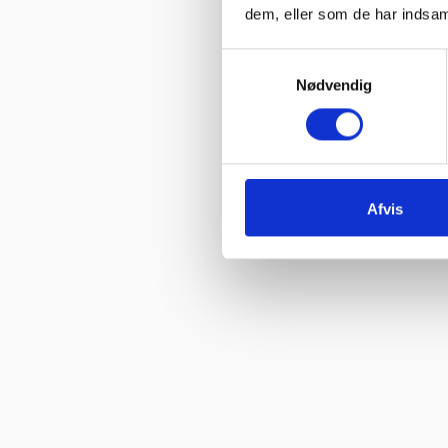
dem, eller som de har indsaml
“Hjemmeside nem og hurtig at overskue samt hurtig betjening”
Samtykkevalg
Vurderet af Kai Hou
Nødvendig
“Hurtig køb og hurtig levering ! Ikke så meget pjat “
Vurderet af Helle
“Hurtig levering. :-)”
Afvis
Vurderet af Birgitte Andersen
“Hurtig og god service”
Vurderet af Build consult Ivs
“Hvis I giver mig links til alle steder, hvor jeg kan rose jer til skyer
Vurderet af Karl
“Jeg blev ikke presset til noget, men fik nogle seriøse svar på mine
Vurderet af Arden selskabslokaler
“Jeg fik svar på mine spørgsmål, og der var god service og tålmodi