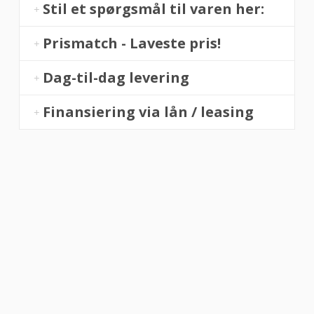
Stil et spørgsmål til varen her:
Prismatch - Laveste pris!
Dag-til-dag levering
Finansiering via lån / leasing
“Altid flinke og hjælpsom”
Vurderet af Georg
“Altid søde, hjælpsomme og kompetente !”