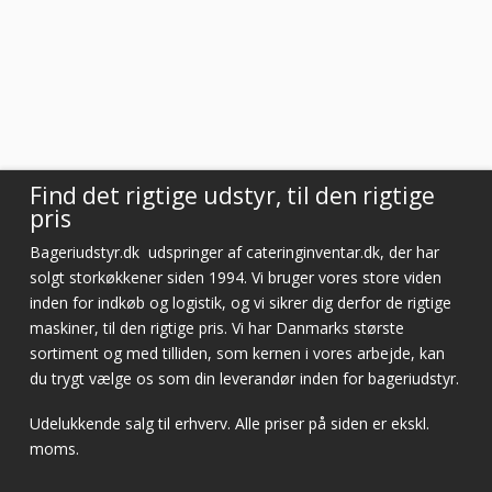
Vurderet af Laila
Virkelig god kundeservice! Er så tilfreds
Vurderet af Cristine
Find det rigtige udstyr, til den rigtige
pris
Bageriudstyr.dk
udspringer af cateringinventar.dk, der har
solgt storkøkkener siden 1994. Vi bruger vores store viden
inden for indkøb og logistik, og vi sikrer dig derfor de rigtige
maskiner, til den rigtige pris. Vi har Danmarks største
sortiment og med tilliden, som kernen i vores arbejde, kan
du trygt vælge os som din leverandør inden for bageriudstyr.
Udelukkende salg til erhverv. Alle priser på siden er ekskl.
moms.