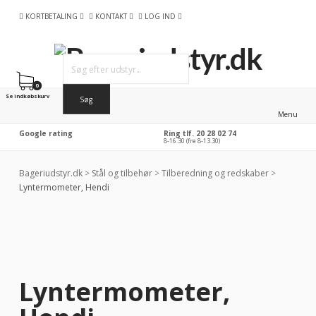
KORTBETALING
KONTAKT
LOG IND
0
Se indkøbskurv
Menu
Google rating
Ring tlf. 20 28 02 74
8-16.30 (fre 8-13.30)
Bageriudstyr.dk
>
Stål og tilbehør
>
Tilberedning og redskaber
>
Lyntermometer, Hendi
-46%
RABAT
Lyntermometer,