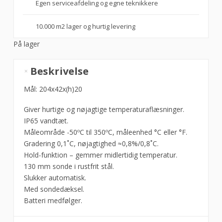
Egen serviceafdeling og egne teknikkere
10.000 m2 lager og hurtig levering
På lager
Lyntermometer,
Beskrivelse
Hendi
antal
Mål: 204x42x(h)20
Giver hurtige og nøjagtige temperaturaflæsninger.
IP65 vandtæt.
Måleområde -50ºC til 350ºC, måleenhed °C eller °F.
Gradering 0,1˚C, nøjagtighed ≈0,8%/0,8˚C.
Hold-funktion – gemmer midlertidig temperatur.
130 mm sonde i rustfrit stål.
Slukker automatisk.
Med sondedæksel.
Batteri medfølger.