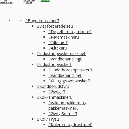
Se
Se gemte
ndkøbskurv
varer
Bagerimaskiner
Dej forberedelse
Dejæltere og mixere
Røremaskiner
Tilbehør
Æltekar
Industriopvaskemaskine
Vandbehandling
Industriopvasker
Underbordsopvasker
Vandbehandling
XL og grovopvasker
Konditorudstyr
Øvrige
Køkkenmaskiner
Vakuumpakkere og
pakkemaskiner
Øvrig Små-el
Køl / Frys
Kølerum og frostrum