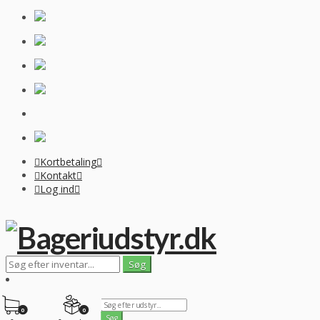
Kortbetaling
Kontakt
Log ind
0
0