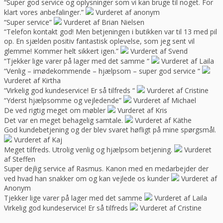
“Super god service og oplysninger som vi kan bruge til noget. For
klart vores anbefalinger.”
Vurderet af anonym
“Super service”
Vurderet af Brian Nielsen
“Telefon kontakt god! Men betjeningen i butikken var til 13 med pil
op. En sjælden positiv fantastisk oplevelse, som jeg sent vil
glemme! Kommer helt sikkert igen.”
Vurderet af Svend
“Tjekker lige varer på lager med det samme “
Vurderet af Laila
“Venlig – imødekommende – hjælpsom – super god service “
Vurderet af Kirtha
“Virkelig god kundeservice! Er så tilfreds “
Vurderet af Cristine
“Yderst hjælpsomme og vejledende”
Vurderet af Michael
De ved rigtig meget om møbler
Vurderet af Kris
Det var en meget behagelig samtale.
Vurderet af Käthe
God kundebetjening og der blev svaret høfligt på mine spørgsmål.
Vurderet af Kaj
Meget tilfreds. Utrolig venlig og hjælpsom betjening.
Vurderet
af Steffen
Super dejlig service af Rasmus. Kanon med en medarbejder der
ved hvad han snakker om og kan vejlede os kunder
Vurderet af
Anonym
Tjekker lige varer på lager med det samme
Vurderet af Laila
Virkelig god kundeservice! Er så tilfreds
Vurderet af Cristine