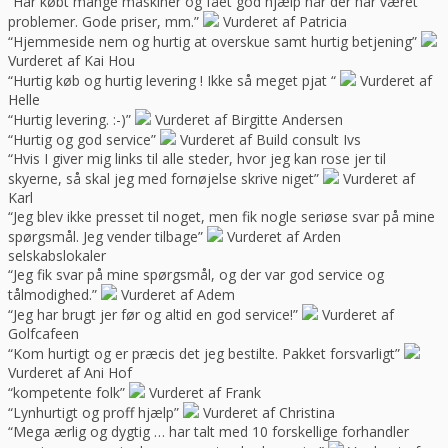
“Har købt mange maskiner og fået god hjælp når der har været
problemer. Gode priser, mm.”
Vurderet af Patricia
“Hjemmeside nem og hurtig at overskue samt hurtig betjening”
Vurderet af Kai Hou
“Hurtig køb og hurtig levering ! Ikke så meget pjat “
Vurderet af
Helle
“Hurtig levering. :-)”
Vurderet af Birgitte Andersen
“Hurtig og god service”
Vurderet af Build consult Ivs
“Hvis I giver mig links til alle steder, hvor jeg kan rose jer til
skyerne, så skal jeg med fornøjelse skrive niget”
Vurderet af
Karl
“Jeg blev ikke presset til noget, men fik nogle seriøse svar på mine
spørgsmål. Jeg vender tilbage”
Vurderet af Arden
selskabslokaler
“Jeg fik svar på mine spørgsmål, og der var god service og
tålmodighed.”
Vurderet af Adem
“Jeg har brugt jer før og altid en god service!”
Vurderet af
Golfcafeen
“Kom hurtigt og er præcis det jeg bestilte. Pakket forsvarligt”
Vurderet af Ani Hof
“kompetente folk”
Vurderet af Frank
“Lynhurtigt og proff hjælp”
Vurderet af Christina
“Mega ærlig og dygtig … har talt med 10 forskellige forhandler