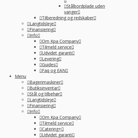
Stålbordplade uden
vanger
Tilberedning og redskaber
Langtidsleje
Finansiering
Info
Om Kpa Company
Tilmeld service
Udvidet garanti
Levering
Guides
Faq og EAN
Menu
Bagerimaskiner
Butiksinventar
Stål og tilbehør
Langtidsleje
Finansiering
Info
Om Kpa Company
Tilmeld service
Catering+
Udvidet garanti