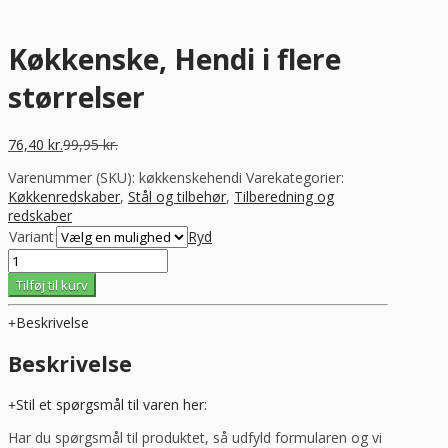
Køkkenske, Hendi i flere
størrelser
76,40
kr.
99,95
kr.
Varenummer (SKU):
køkkenskehendi
Varekategorier:
Køkkenredskaber
,
Stål og tilbehør
,
Tilberedning og
redskaber
Variant
Ryd
Køkkenske,
Hendi
Tilføj til kurv
i
flere
Beskrivelse
størrelser
antal
Beskrivelse
Stil et spørgsmål til varen her:
Har du spørgsmål til produktet, så udfyld formularen og vi