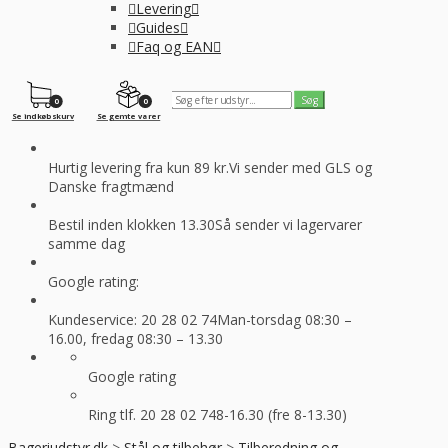
Levering
Guides
Faq og EAN
0
0
Se indkøbskurv
Se gemte varer
Hurtig levering fra kun 89 kr.
Vi sender med GLS og
Danske fragtmænd
Bestil inden klokken 13.30
Så sender vi lagervarer
samme dag
Google rating:
Kundeservice: 20 28 02 74
Man-torsdag 08:30 –
16.00, fredag 08:30 – 13.30
Google rating
Ring tlf. 20 28 02 74
8-16.30 (fre 8-13.30)
Bageriudstyr.dk
>
Stål og tilbehør
>
Tilberedning og