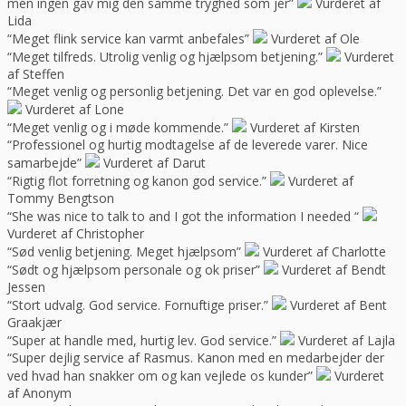
men ingen gav mig den samme tryghed som jer”
Vurderet af
Lida
“Meget flink service kan varmt anbefales”
Vurderet af Ole
“Meget tilfreds. Utrolig venlig og hjælpsom betjening.”
Vurderet
af Steffen
“Meget venlig og personlig betjening. Det var en god oplevelse.”
Vurderet af Lone
“Meget venlig og i møde kommende.”
Vurderet af Kirsten
“Professionel og hurtig modtagelse af de leverede varer. Nice
samarbejde”
Vurderet af Darut
“Rigtig flot forretning og kanon god service.”
Vurderet af
Tommy Bengtson
“She was nice to talk to and I got the information I needed “
Vurderet af Christopher
“Sød venlig betjening. Meget hjælpsom”
Vurderet af Charlotte
“Sødt og hjælpsom personale og ok priser”
Vurderet af Bendt
Jessen
“Stort udvalg. God service. Fornuftige priser.”
Vurderet af Bent
Graakjær
“Super at handle med, hurtig lev. God service.”
Vurderet af Lajla
“Super dejlig service af Rasmus. Kanon med en medarbejder der
ved hvad han snakker om og kan vejlede os kunder”
Vurderet
af Anonym