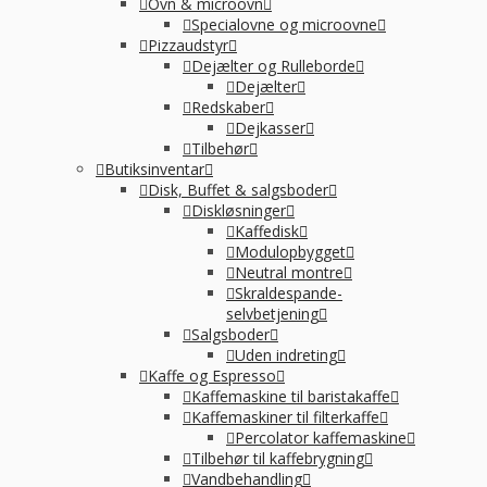
Ovn & microovn
Specialovne og microovne
Pizzaudstyr
Dejælter og Rulleborde
Dejælter
Redskaber
Dejkasser
Tilbehør
Butiksinventar
Disk, Buffet & salgsboder
Diskløsninger
Kaffedisk
Modulopbygget
Neutral montre
Skraldespande-
selvbetjening
Salgsboder
Uden indreting
Kaffe og Espresso
Kaffemaskine til baristakaffe
Kaffemaskiner til filterkaffe
Percolator kaffemaskine
Tilbehør til kaffebrygning
Vandbehandling