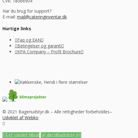
CVR. 18066904
Har du brug for support?
E-mail:
mail@cateringinventar.dk
Hurtige links
Faq og EAN
Betingelser og garanti
KPA Company – Profil Brochure
© 2021 Bageriudstyr.dk – Alle rettigheder forbeholdes–
Udviklet af Webko
Få et samlet tilbud
Se din tilbudsliste
(0)