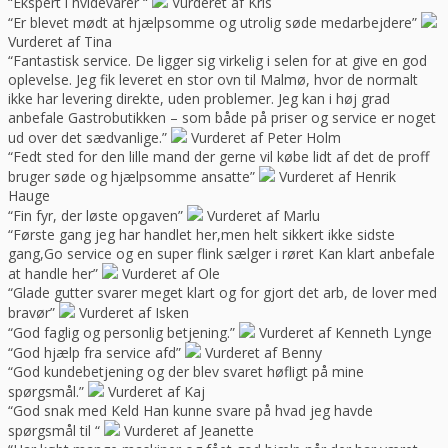
“Ekspert i hvidevarer “
Vurderet af Kris
“Er blevet mødt at hjælpsomme og utrolig søde medarbejdere”
Vurderet af Tina
“Fantastisk service. De ligger sig virkelig i selen for at give en god
oplevelse. Jeg fik leveret en stor ovn til Malmø, hvor de normalt
ikke har levering direkte, uden problemer. Jeg kan i høj grad
anbefale Gastrobutikken – som både på priser og service er noget
ud over det sædvanlige.”
Vurderet af Peter Holm
“Fedt sted for den lille mand der gerne vil købe lidt af det de proff
bruger søde og hjælpsomme ansatte”
Vurderet af Henrik
Hauge
“Fin fyr, der løste opgaven”
Vurderet af Marlu
“Første gang jeg har handlet her,men helt sikkert ikke sidste
gang,Go service og en super flink sælger i røret Kan klart anbefale
at handle her”
Vurderet af Ole
“Glade gutter svarer meget klart og for gjort det arb, de lover med
bravør”
Vurderet af Isken
“God faglig og personlig betjening.”
Vurderet af Kenneth Lynge
“God hjælp fra service afd”
Vurderet af Benny
“God kundebetjening og der blev svaret høfligt på mine
spørgsmål.”
Vurderet af Kaj
“God snak med Keld Han kunne svare på hvad jeg havde
spørgsmål til “
Vurderet af Jeanette