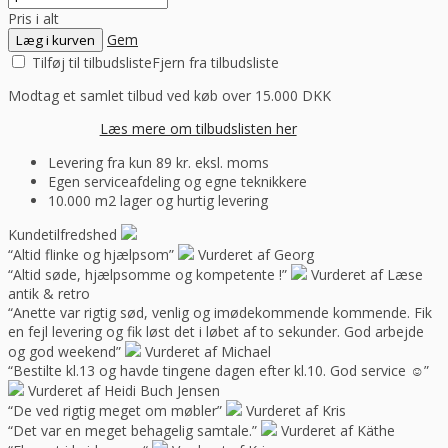
Pris i alt
Gem
Læg i kurven
Tilføj til tilbudsliste
Fjern fra tilbudsliste
Modtag et samlet tilbud ved køb over 15.000 DKK
Læs mere om tilbudslisten her
Levering fra kun 89 kr. eksl. moms
Egen serviceafdeling og egne teknikkere
10.000 m2 lager og hurtig levering
Kundetilfredshed
“Altid flinke og hjælpsom”
Vurderet af Georg
“Altid søde, hjælpsomme og kompetente !”
Vurderet af Læse
antik & retro
“Anette var rigtig sød, venlig og imødekommende kommende. Fik
en fejl levering og fik løst det i løbet af to sekunder. God arbejde
og god weekend”
Vurderet af Michael
“Bestilte kl.13 og havde tingene dagen efter kl.10. God service ☺”
Vurderet af Heidi Buch Jensen
“De ved rigtig meget om møbler”
Vurderet af Kris
“Det var en meget behagelig samtale.”
Vurderet af Käthe