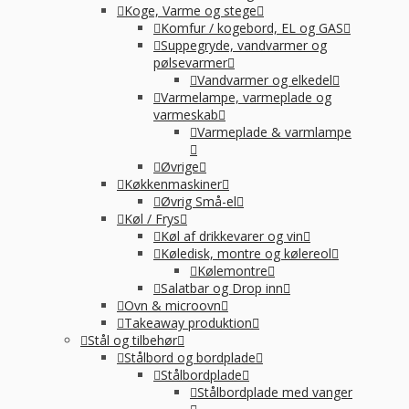
Koge, Varme og stege
Komfur / kogebord, EL og GAS
Suppegryde, vandvarmer og
pølsevarmer
Vandvarmer og elkedel
Varmelampe, varmeplade og
varmeskab
Varmeplade & varmlampe
Øvrige
Køkkenmaskiner
Øvrig Små-el
Køl / Frys
Køl af drikkevarer og vin
Køledisk, montre og kølereol
Kølemontre
Salatbar og Drop inn
Ovn & microovn
Takeaway produktion
Stål og tilbehør
Stålbord og bordplade
Stålbordplade
Stålbordplade med vanger