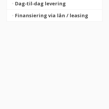
Dag-til-dag levering
Finansiering via lån / leasing
“Altid flinke og hjælpsom”
Vurderet af Georg
“Altid søde, hjælpsomme og kompetente !”
Vurderet af Læse antik & retro
“Anette var rigtig sød, venlig og imødekommende kommende. Fik en
fejl levering og fik løst det i løbet af to sekunder. God arbejde og god
weekend”