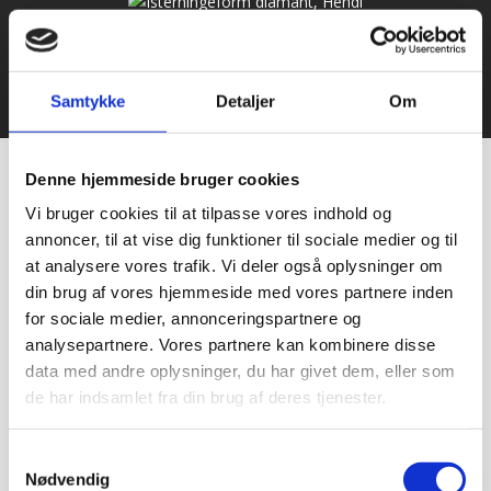
© 2021 Bageriudstyr.dk – Alle rettigheder forbeholdes–
Samtykke
Detaljer
Om
Udviklet af Webko
Denne hjemmeside bruger cookies
Vi bruger cookies til at tilpasse vores indhold og
annoncer, til at vise dig funktioner til sociale medier og til
at analysere vores trafik. Vi deler også oplysninger om
din brug af vores hjemmeside med vores partnere inden
for sociale medier, annonceringspartnere og
analysepartnere. Vores partnere kan kombinere disse
data med andre oplysninger, du har givet dem, eller som
de har indsamlet fra din brug af deres tjenester.
Samtykkevalg
Nødvendig