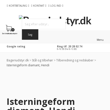
KORTBETALING
KONTAKT
LOG IND
0
Se indkøbskurv
Menu
Google rating
Ring tlf. 20 28 02 74
8-16.30 (fre 8-13.30)
Bageriudstyr.dk
>
Stål og tilbehør
>
Tilberedning og redskaber
>
Isterningeform diamant, Hendi
-36%
RABAT
Isterningeform