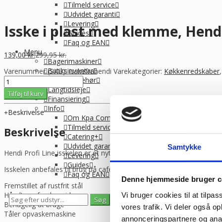
Tilmeld service
Udvidet garanti
Levering
Isske i plast med klemme, Hendi 
Guides
Faq og EAN
Menu
139,00
kr.
299,95
kr.
Bagerimaskiner
Butiksinventar
Varenummer (SKU):
Isskefrahendi
Varekategorier:
Køkkenredskaber
Isske
Stål og tilbehør
i
Langtidsleje
Tilføj til kurv
plast
Finansiering
med
Info
Beskrivelse
klemme,
Om Kpa Company
Hendi
Tilmeld service
Beskrivelse
i
Catering+
flere
Udvidet garanti
Samtykke
Hendi Profi Line isskelen er et nyttigt køkkentilbehør lavet af rustfrit
størrelser
Levering
(restsalg)
Guides
Isskelen anbefales til brug på caféer og restauranter, men den er o
antal
Faq og EAN
Denne hjemmeside bruger c
Fremstillet af rustfrit stål
Håndtag af polyamid
Vi bruger cookies til at tilpas
0
0
Behagelig at bruge
vores trafik. Vi deler også 
Se gemte varer
Se indkøbskurv
Tåler opvaskemaskine
annonceringspartnere og anal