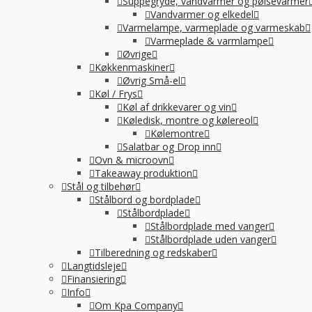
R
Suppegryde, vandvarmer og pølsevarmer
Vandvarmer og elkedel
Varmelampe, varmeplade og varmeskab
Varmeplade & varmlampe
Øvrige
Køkkenmaskiner
Øvrig Små-el
Køl / Frys
Køl af drikkevarer og vin
Køledisk, montre og kølereol
Kølemontre
Salatbar og Drop inn
Ovn & microovn
Takeaway produktion
Stål og tilbehør
Stålbord og bordplade
Stålbordplade
Stålbordplade med vanger
Stålbordplade uden vanger
Tilberedning og redskaber
Langtidsleje
Finansiering
Info
Om Kpa Company