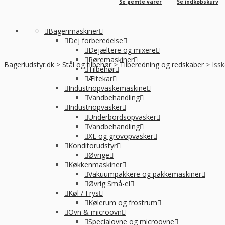
Se gemte varer
Se indkøbskurv
Bagerimaskiner
Dej forberedelse
Dejæltere og mixere
Røremaskiner
Bageriudstyr.dk
>
Stål og tilbehør
>
Tilberedning og redskaber
>
Issk
Tilbehør
Æltekar
Industriopvaskemaskine
Vandbehandling
Industriopvasker
Underbordsopvasker
Vandbehandling
XL og grovopvasker
Konditorudstyr
Øvrige
Køkkenmaskiner
Vakuumpakkere og pakkemaskiner
Øvrig Små-el
Køl / Frys
Kølerum og frostrum
Ovn & microovn
Specialovne og microovne