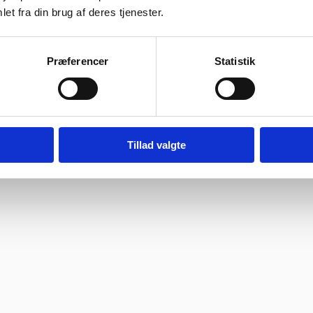
et fra din brug af deres tjenester.
ragtmænd
bage hurtigst muligt.
Præferencer
Statistik
08:30 – 13.30
Tillad valgte