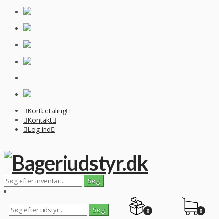
Kortbetaling
Kontakt
Log ind
0
0