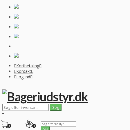
Kortbetaling
Kontakt
Log ind
0
0