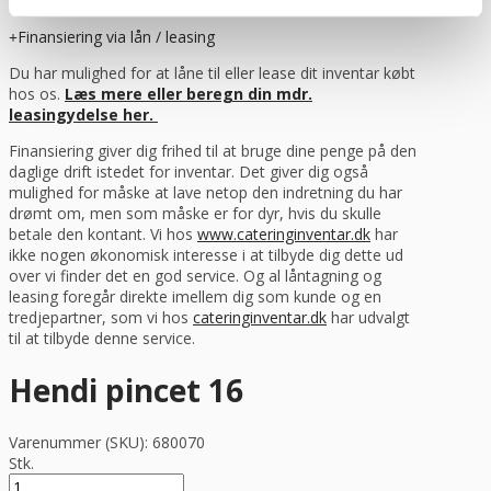
da vi ikke kan kræve erstatning fra fragtmanden.
Finansiering via lån / leasing
Du har mulighed for at låne til eller lease dit inventar købt
hos os.
Læs mere eller beregn din mdr.
leasingydelse her.
Finansiering giver dig frihed til at bruge dine penge på den
daglige drift istedet for inventar. Det giver dig også
mulighed for måske at lave netop den indretning du har
drømt om, men som måske er for dyr, hvis du skulle
betale den kontant. Vi hos
www.cateringinventar.dk
har
ikke nogen økonomisk interesse i at tilbyde dig dette ud
over vi finder det en god service. Og al låntagning og
leasing foregår direkte imellem dig som kunde og en
tredjepartner, som vi hos
cateringinventar.dk
har udvalgt
til at tilbyde denne service.
Hendi pincet 16
Varenummer (SKU):
680070
Stk.