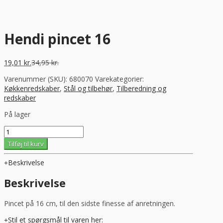
Hendi pincet 16
19,01
kr.
34,95
kr.
Varenummer (SKU):
680070
Varekategorier:
Køkkenredskaber
,
Stål og tilbehør
,
Tilberedning og
redskaber
På lager
Hendi
pincet
Tilføj til kurv
16
antal
Beskrivelse
Beskrivelse
Pincet på 16 cm, til den sidste finesse af anretningen.
Stil et spørgsmål til varen her: