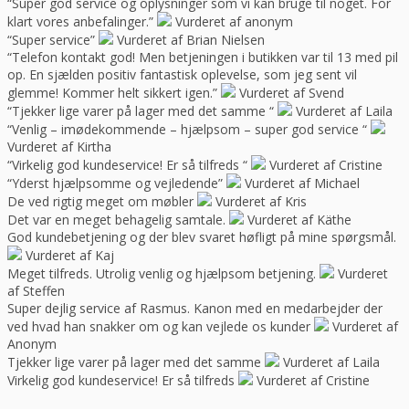
“Super god service og oplysninger som vi kan bruge til noget. For
klart vores anbefalinger.”
Vurderet af anonym
“Super service”
Vurderet af Brian Nielsen
“Telefon kontakt god! Men betjeningen i butikken var til 13 med pil
op. En sjælden positiv fantastisk oplevelse, som jeg sent vil
glemme! Kommer helt sikkert igen.”
Vurderet af Svend
“Tjekker lige varer på lager med det samme “
Vurderet af Laila
“Venlig – imødekommende – hjælpsom – super god service “
Vurderet af Kirtha
“Virkelig god kundeservice! Er så tilfreds “
Vurderet af Cristine
“Yderst hjælpsomme og vejledende”
Vurderet af Michael
De ved rigtig meget om møbler
Vurderet af Kris
Det var en meget behagelig samtale.
Vurderet af Käthe
God kundebetjening og der blev svaret høfligt på mine spørgsmål.
Vurderet af Kaj
Meget tilfreds. Utrolig venlig og hjælpsom betjening.
Vurderet
af Steffen
Super dejlig service af Rasmus. Kanon med en medarbejder der
ved hvad han snakker om og kan vejlede os kunder
Vurderet af
Anonym
Tjekker lige varer på lager med det samme
Vurderet af Laila
Virkelig god kundeservice! Er så tilfreds
Vurderet af Cristine