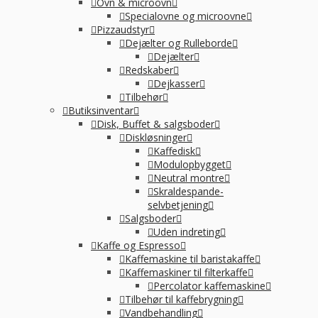
Ovn & microovn
Specialovne og microovne
Pizzaudstyr
Dejælter og Rulleborde
Dejælter
Redskaber
Dejkasser
Tilbehør
Butiksinventar
Disk, Buffet & salgsboder
Diskløsninger
Kaffedisk
Modulopbygget
Neutral montre
Skraldespande-
selvbetjening
Salgsboder
Uden indreting
Kaffe og Espresso
Kaffemaskine til baristakaffe
Kaffemaskiner til filterkaffe
Percolator kaffemaskine
Tilbehør til kaffebrygning
Vandbehandling