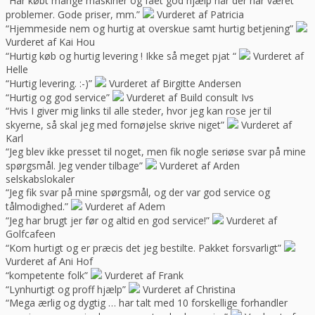
“Har købt mange maskiner og fået god hjælp når der har været
problemer. Gode priser, mm.”
Vurderet af Patricia
“Hjemmeside nem og hurtig at overskue samt hurtig betjening”
Vurderet af Kai Hou
“Hurtig køb og hurtig levering ! Ikke så meget pjat “
Vurderet af
Helle
“Hurtig levering. :-)”
Vurderet af Birgitte Andersen
“Hurtig og god service”
Vurderet af Build consult Ivs
“Hvis I giver mig links til alle steder, hvor jeg kan rose jer til
skyerne, så skal jeg med fornøjelse skrive niget”
Vurderet af
Karl
“Jeg blev ikke presset til noget, men fik nogle seriøse svar på mine
spørgsmål. Jeg vender tilbage”
Vurderet af Arden
selskabslokaler
“Jeg fik svar på mine spørgsmål, og der var god service og
tålmodighed.”
Vurderet af Adem
“Jeg har brugt jer før og altid en god service!”
Vurderet af
Golfcafeen
“Kom hurtigt og er præcis det jeg bestilte. Pakket forsvarligt”
Vurderet af Ani Hof
“kompetente folk”
Vurderet af Frank
“Lynhurtigt og proff hjælp”
Vurderet af Christina
“Mega ærlig og dygtig … har talt med 10 forskellige forhandler