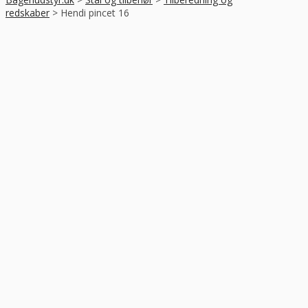
redskaber
>
Hendi pincet 16
-45%
RABAT