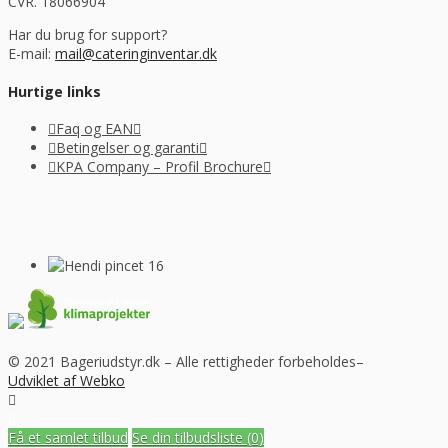
CVR. 18066904
Har du brug for support?
E-mail:
mail@cateringinventar.dk
Hurtige links
Faq og EAN
Betingelser og garanti
KPA Company – Profil Brochure
© 2021 Bageriudstyr.dk – Alle rettigheder forbeholdes–
Udviklet af Webko
Få et samlet tilbud
Se din tilbudsliste
(0)