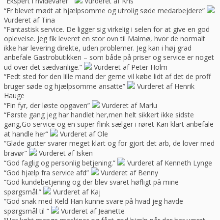
“Ekspert i hvidevarer “
Vurderet af Kris
“Er blevet mødt at hjælpsomme og utrolig søde medarbejdere”
Vurderet af Tina
“Fantastisk service. De ligger sig virkelig i selen for at give en god
oplevelse. Jeg fik leveret en stor ovn til Malmø, hvor de normalt
ikke har levering direkte, uden problemer. Jeg kan i høj grad
anbefale Gastrobutikken – som både på priser og service er noget
ud over det sædvanlige.”
Vurderet af Peter Holm
“Fedt sted for den lille mand der gerne vil købe lidt af det de proff
bruger søde og hjælpsomme ansatte”
Vurderet af Henrik
Hauge
“Fin fyr, der løste opgaven”
Vurderet af Marlu
“Første gang jeg har handlet her,men helt sikkert ikke sidste
gang,Go service og en super flink sælger i røret Kan klart anbefale
at handle her”
Vurderet af Ole
“Glade gutter svarer meget klart og for gjort det arb, de lover med
bravør”
Vurderet af Isken
“God faglig og personlig betjening.”
Vurderet af Kenneth Lynge
“God hjælp fra service afd”
Vurderet af Benny
“God kundebetjening og der blev svaret høfligt på mine
spørgsmål.”
Vurderet af Kaj
“God snak med Keld Han kunne svare på hvad jeg havde
spørgsmål til “
Vurderet af Jeanette