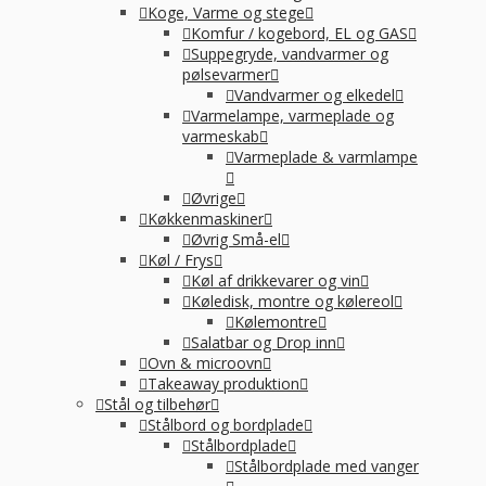
Koge, Varme og stege
Komfur / kogebord, EL og GAS
Suppegryde, vandvarmer og
pølsevarmer
Vandvarmer og elkedel
Varmelampe, varmeplade og
varmeskab
Varmeplade & varmlampe
Øvrige
Køkkenmaskiner
Øvrig Små-el
Køl / Frys
Køl af drikkevarer og vin
Køledisk, montre og kølereol
Kølemontre
Salatbar og Drop inn
Ovn & microovn
Takeaway produktion
Stål og tilbehør
Stålbord og bordplade
Stålbordplade
Stålbordplade med vanger