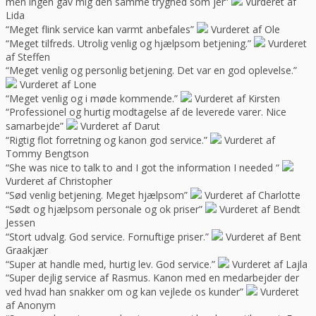
men ingen gav mig den samme tryghed som jer”
Vurderet af
Lida
“Meget flink service kan varmt anbefales”
Vurderet af Ole
“Meget tilfreds. Utrolig venlig og hjælpsom betjening.”
Vurderet
af Steffen
“Meget venlig og personlig betjening. Det var en god oplevelse.”
Vurderet af Lone
“Meget venlig og i møde kommende.”
Vurderet af Kirsten
“Professionel og hurtig modtagelse af de leverede varer. Nice
samarbejde”
Vurderet af Darut
“Rigtig flot forretning og kanon god service.”
Vurderet af
Tommy Bengtson
“She was nice to talk to and I got the information I needed “
Vurderet af Christopher
“Sød venlig betjening. Meget hjælpsom”
Vurderet af Charlotte
“Sødt og hjælpsom personale og ok priser”
Vurderet af Bendt
Jessen
“Stort udvalg. God service. Fornuftige priser.”
Vurderet af Bent
Graakjær
“Super at handle med, hurtig lev. God service.”
Vurderet af Lajla
“Super dejlig service af Rasmus. Kanon med en medarbejder der
ved hvad han snakker om og kan vejlede os kunder”
Vurderet
af Anonym