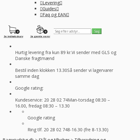
Levering
Guides
Faq og EAN
0
0
Se indkøbskurv
Se gemte varer
Hurtig levering fra kun 89 kr.
Vi sender med GLS og
Danske fragtmænd
Bestil inden klokken 13.30
Så sender vi lagervarer
samme dag
Google rating:
Kundeservice: 20 28 02 74
Man-torsdag 08:30 –
16.00, fredag 08:30 – 13.30
Google rating
Ring tlf. 20 28 02 74
8-16.30 (fre 8-13.30)
Bageriudstyr.dk
>
Stål og tilbehør
>
Tilberedning og