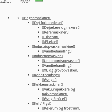
Se
Se gemte
ndkøbskurv
varer
Bagerimaskiner
Dej forberedelse
Dejæltere og mixere
Røremaskiner
Tilbehør
Æltekar
Industriopvaskemaskine
Vandbehandling
Industriopvasker
Underbordsopvasker
Vandbehandling
XL og grovopvasker
Konditorudstyr
Øvrige
Køkkenmaskiner
Vakuumpakkere og
pakkemaskiner
Øvrig Små-el
Køl / Frys
Kølerum og frostrum