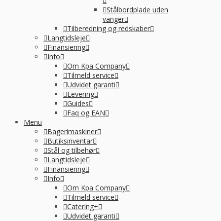
Stålbordplade uden
vanger
Tilberedning og redskaber
Langtidsleje
Finansiering
Info
Om Kpa Company
Tilmeld service
Udvidet garanti
Levering
Guides
Faq og EAN
Menu
Bagerimaskiner
Butiksinventar
Stål og tilbehør
Langtidsleje
Finansiering
Info
Om Kpa Company
Tilmeld service
Catering+
Udvidet garanti