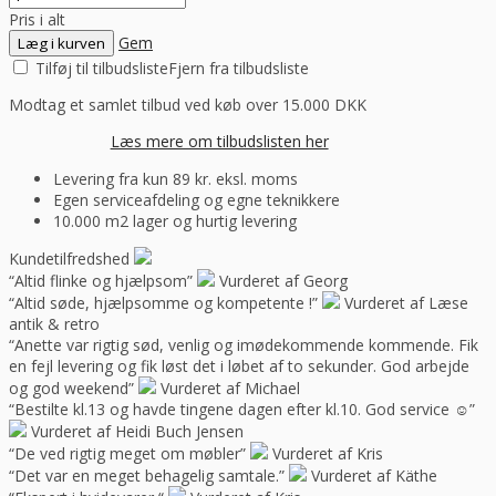
Pris i alt
Gem
Læg i kurven
Tilføj til tilbudsliste
Fjern fra tilbudsliste
Modtag et samlet tilbud ved køb over 15.000 DKK
Læs mere om tilbudslisten her
Levering fra kun 89 kr. eksl. moms
Egen serviceafdeling og egne teknikkere
10.000 m2 lager og hurtig levering
Kundetilfredshed
“Altid flinke og hjælpsom”
Vurderet af Georg
“Altid søde, hjælpsomme og kompetente !”
Vurderet af Læse
antik & retro
“Anette var rigtig sød, venlig og imødekommende kommende. Fik
en fejl levering og fik løst det i løbet af to sekunder. God arbejde
og god weekend”
Vurderet af Michael
“Bestilte kl.13 og havde tingene dagen efter kl.10. God service ☺”
Vurderet af Heidi Buch Jensen
“De ved rigtig meget om møbler”
Vurderet af Kris
“Det var en meget behagelig samtale.”
Vurderet af Käthe